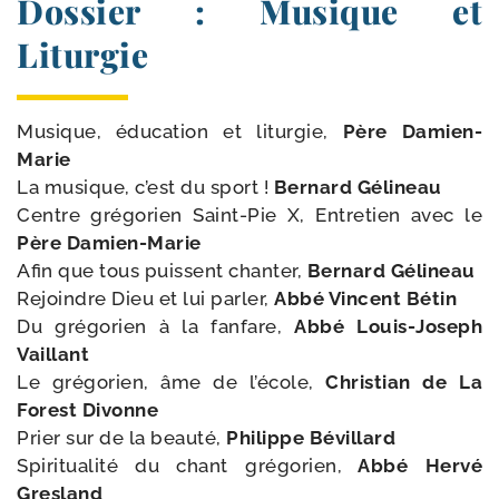
Dossier : Musique et
Liturgie
Musique, édu­ca­tion et litur­gie,
Père Damien-​
Marie
La musique, c’est du sport !
Bernard Gélineau
Centre gré­go­rien Saint-​Pie X, Entretien avec le
Père Damien-​Marie
Afin que tous puissent chan­ter,
Bernard Gélineau
Rejoindre Dieu et lui par­ler,
Abbé Vincent Bétin
Du gré­go­rien à la fan­fare,
Abbé Louis-​Joseph
Vaillant
Le gré­go­rien, âme de l’é­cole,
Christian de La
Forest Divonne
Prier sur de la beau­té,
Philippe Bévillard
Spiritualité du chant gré­go­rien,
Abbé Hervé
Gresland