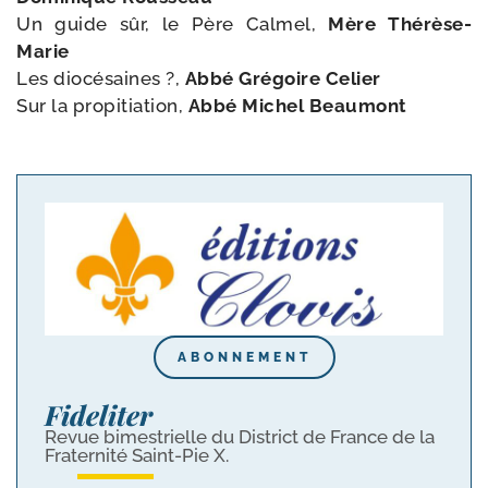
Un guide sûr, le Père Calmel,
Mère Thérèse-​
Marie
Les dio­cé­saines ?,
Abbé Grégoire Celier
Sur la pro­pi­tia­tion,
Abbé Michel Beaumont
ABONNEMENT
Fideliter
Revue bimestrielle du District de France de la
Fraternité Saint-Pie X.