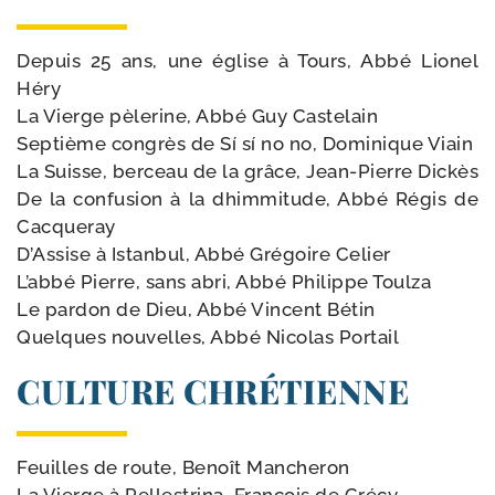
Depuis 25 ans, une église à Tours, Abbé Lionel
Héry
La Vierge pèle­rine, Abbé Guy Castelain
Septième congrès de Sí sí no no, Dominique Viain
La Suisse, ber­ceau de la grâce, Jean-​Pierre Dickès
De la confu­sion à la dhim­mi­tude, Abbé Régis de
Cacqueray
D’Assise à Istanbul, Abbé Grégoire Celier
L’abbé Pierre, sans abri, Abbé Philippe Toulza
Le par­don de Dieu, Abbé Vincent Bétin
Quelques nou­velles, Abbé Nicolas Portail
CULTURE CHRÉTIENNE
Feuilles de route, Benoît Mancheron