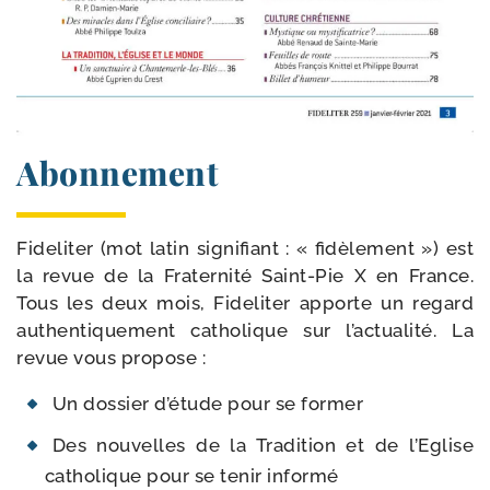
Abonnement
Fideliter (mot latin signi­fiant : « fidè­le­ment ») est
la revue de la Fraternité Saint-​Pie X en France.
Tous les deux mois, Fideliter apporte un regard
authen­ti­que­ment catho­lique sur l’ac­tua­li­té. La
revue vous propose :
Un dos­sier d’é­tude pour se former
Des nou­velles de la Tradition et de l’Eglise
catho­lique pour se tenir informé