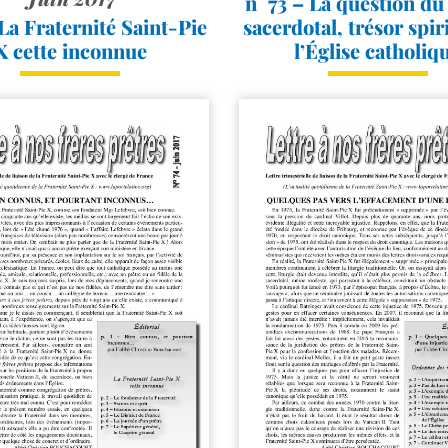
n° 73 – La question du
 La Fraternité Saint-​Pie
sacerdotal, trésor spir
X cette inconnue
l’Église catholiq