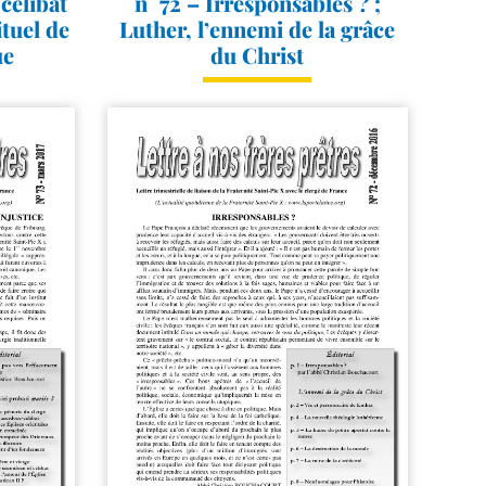
 célibat
n° 72 – Irresponsables ? ;
ituel de
Luther, l’ennemi de la grâce
ue
du Christ