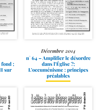
Décembre 2014
n° 64 – Amplifier le désordre
 fond ;
dans l’Église ?;
II sur
L’oecuménisme : principes
préalables