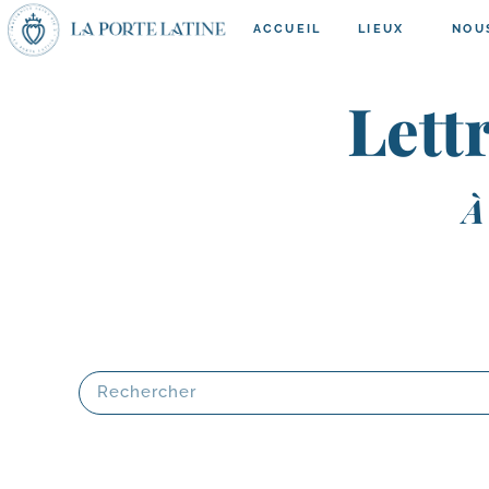
ACCUEIL
LIEUX
NOU
Lett
À