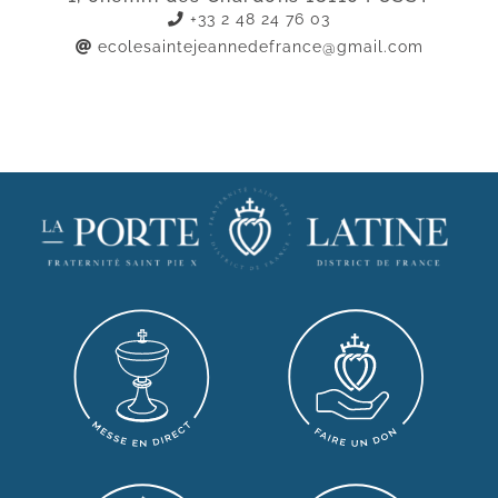
+33 2 48 24 76 03
ecolesaintejeannedefrance@gmail.com