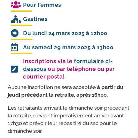
Pour
Femmes
Gastines
Du lundi 24 mars 2025 à 12h00
Au samedi 29 mars 2025 à 13h00
Inscriptions via le
formulaire ci-
dessous
ou par téléphone ou par
courrier postal
Aucune ins­crip­tion ne sera accep­tée
à par­tir du
jeu­di pré­cé­dant la retraite, après 16h00.
Les retrai­tants arri­vant le dimanche soir pré­cé­dant
la retraite, devront impé­ra­ti­ve­ment arri­ver avant
17h30 et pré­voir leur repas tiré du sac pour le
dimanche soir.