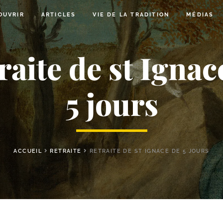
OUVRIR
ARTICLES
VIE DE LA TRADITION
MÉDIAS
raite de st Ignac
5 jours
ACCUEIL
RETRAITE
RETRAITE DE ST IGNACE DE 5 JOURS