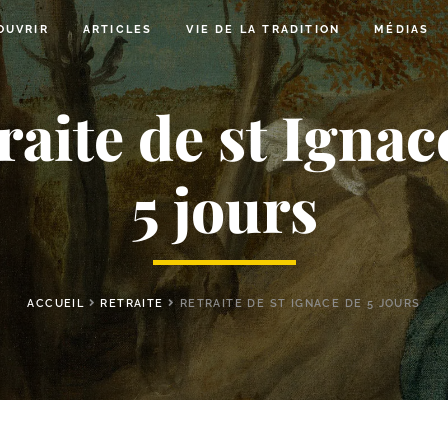
OUVRIR
ARTICLES
VIE DE LA TRADITION
MÉDIAS
raite de st Ignac
5 jours
ACCUEIL
RETRAITE
RETRAITE DE ST IGNACE DE 5 JOURS