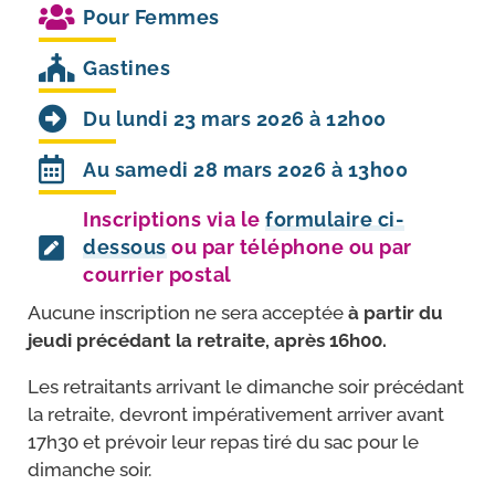
Pour
Femmes
Gastines
Du lundi 23 mars 2026 à 12h00
Au samedi 28 mars 2026 à 13h00
Inscriptions via le
formulaire ci-
dessous
ou par téléphone ou par
courrier postal
Aucune ins­crip­tion ne sera accep­tée
à par­tir du
jeu­di pré­cé­dant la retraite, après 16h00.
Les retrai­tants arri­vant le dimanche soir pré­cé­dant
la retraite, devront impé­ra­ti­ve­ment arri­ver avant
17h30 et pré­voir leur repas tiré du sac pour le
dimanche soir.