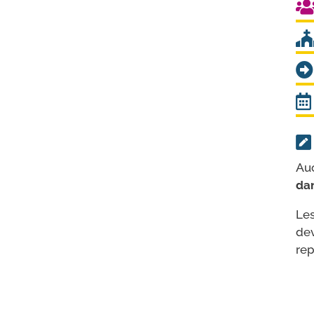
Auc
dan
Les
dev
rep