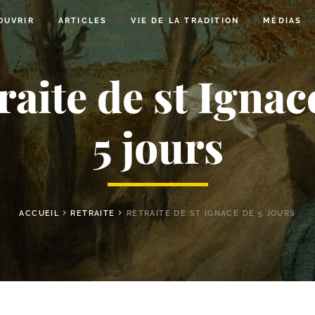
OUVRIR
ARTICLES
VIE DE LA TRADITION
MÉDIAS
raite de st Ignac
5 jours
ACCUEIL
RETRAITE
RETRAITE DE ST IGNACE DE 5 JOURS