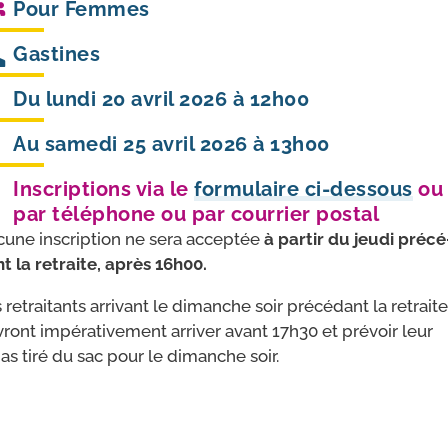
Pour
Femmes
Gastines
Du lundi 20 avril 2026 à 12h00
Au samedi 25 avril 2026 à 13h00
Inscriptions via le
formulaire ci-dessous
ou
par téléphone ou par courrier postal
une ins­crip­tion ne sera accep­tée
à par­tir du jeu­di pré­cé
t la retraite, après 16h00.
 retrai­tants arri­vant le dimanche soir pré­cé­dant la retraite
ront impé­ra­ti­ve­ment arri­ver avant 17h30 et pré­voir leur
as tiré du sac pour le dimanche soir.