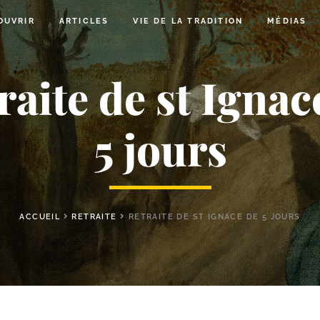
OUVRIR
ARTICLES
VIE DE LA TRADITION
MÉDIAS
raite de st Ignac
5 jours
ACCUEIL
RETRAITE
RETRAITE DE ST IGNACE DE 5 JOURS