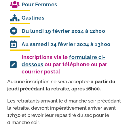
Pour
Femmes
Gastines
Du lundi 19 février 2024 à 12h00
Au samedi 24 février 2024 à 13h00
Inscriptions via le
formulaire ci-
dessous
ou par téléphone ou par
courrier postal
Aucune ins­crip­tion ne sera accep­tée
à par­tir du
jeu­di pré­cé­dant la retraite, après 16h00.
Les retrai­tants arri­vant le dimanche soir pré­cé­dant
la retraite, devront impé­ra­ti­ve­ment arri­ver avant
17h30 et pré­voir leur repas tiré du sac pour le
dimanche soir.