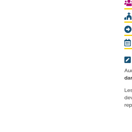
Auc
dan
Les
dev
rep