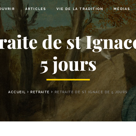
OUVRIR
ARTICLES
VIE DE LA TRADITION
MÉDIAS
raite de st Ignac
5 jours
ACCUEIL
RETRAITE
RETRAITE DE ST IGNACE DE 5 JOURS