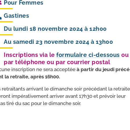
Pour
Femmes
Gastines
Du lundi 18 novembre 2024 à 12h00
Au samedi 23 novembre 2024 à 13h00
Inscriptions via le
formulaire ci-dessous
ou
par téléphone ou par courrier postal
une ins­crip­tion ne sera accep­tée
à par­tir du jeu­di pré­cé
t la retraite, après 16h00.
 retrai­tants arri­vant le dimanche soir pré­cé­dant la retraite
ront impé­ra­ti­ve­ment arri­ver avant 17h30 et pré­voir leur
as tiré du sac pour le dimanche soir.