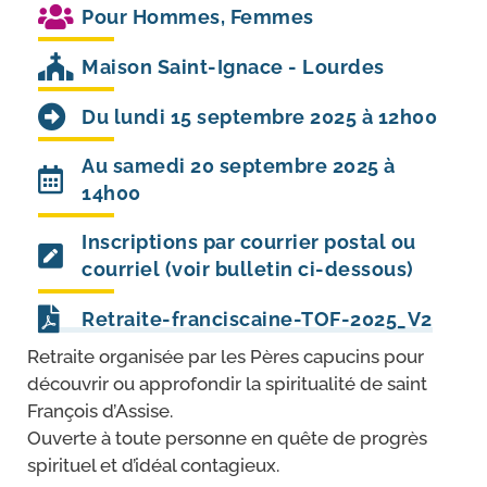
Pour
Hommes
,
Femmes
Maison Saint-Ignace - Lourdes
Du lundi 15 septembre 2025 à 12h00
Au samedi 20 septembre 2025 à
14h00
Inscriptions par courrier postal ou
courriel (voir bulletin ci-dessous)
Retraite-​franciscaine-​TOF-​2025_​V2
Retraite orga­ni­sée par les Pères capu­cins pour
décou­vrir ou appro­fon­dir la spi­ri­tua­li­té de saint
François d’Assise.
Ouverte à toute per­sonne en quête de pro­grès
spi­ri­tuel et d’i­déal contagieux.