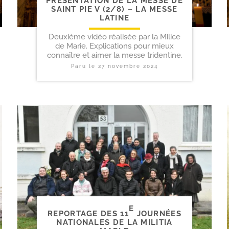
PRÉSENTATION DE LA MESSE DE
SAINT PIE V (2/​8) – LA MESSE
LATINE
Deuxième vidéo réalisée par la Milice
de Marie. Explications pour mieux
connaître et aimer la messe tridentine.
Paru le
27 novembre 2024
E
REPORTAGE DES 11
JOURNÉES
NATIONALES DE LA MILITIA