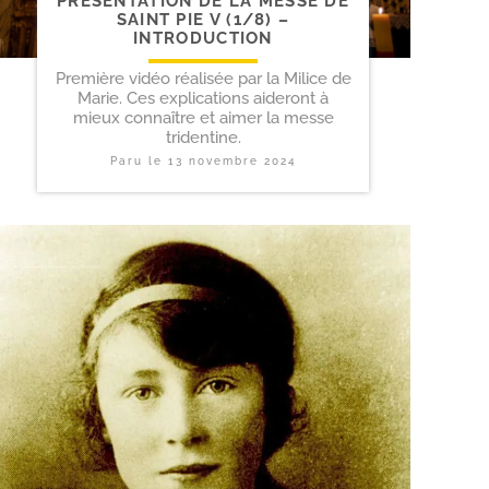
PRÉSENTATION DE LA MESSE DE
SAINT PIE V (1/​8) –
INTRODUCTION
Première vidéo réalisée par la Milice de
Marie. Ces explications aideront à
mieux connaître et aimer la messe
tridentine.
Paru le
13 novembre 2024