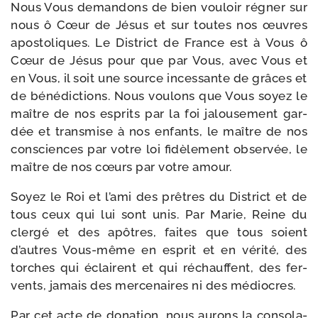
Nous Vous deman­dons de bien vou­loir régner sur
nous ô Cœur de Jésus et sur toutes nos œuvres
apos­to­liques. Le District de France est à Vous ô
Cœur de Jésus pour que par Vous, avec Vous et
en Vous, il soit une source inces­sante de grâces et
de béné­dic­tions. Nous vou­lons que Vous soyez le
maître de nos esprits par la foi jalou­se­ment gar­
dée et trans­mise à nos enfants, le maître de nos
consciences par votre loi fidè­le­ment obser­vée, le
maître de nos cœurs par votre amour.
Soyez le Roi et l’ami des prêtres du District et de
tous ceux qui lui sont unis. Par Marie, Reine du
cler­gé et des apôtres, faites que tous soient
d’autres Vous-​même en esprit et en véri­té, des
torches qui éclairent et qui réchauffent, des fer­
vents, jamais des mer­ce­naires ni des médiocres.
Par cet acte de dona­tion, nous aurons la conso­la­