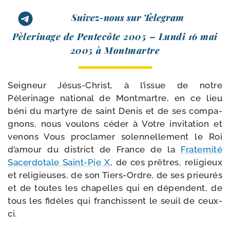
Suivez-nous sur Telegram
Pèlerinage de Pentecôte 2005 – Lundi 16 mai
2005 à Montmartre
Seigneur Jésus-​Christ, à l’issue de notre
Pèlerinage natio­nal de Montmartre, en ce lieu
béni du mar­tyre de saint Denis et de ses com­pa­
gnons, nous vou­lons céder à Votre invi­ta­tion et
venons Vous pro­cla­mer solen­nel­le­ment le Roi
d’amour du dis­trict de France de la
Fraternité
Sacerdotale Saint-​Pie X
, de ces prêtres, reli­gieux
et reli­gieuses, de son Tiers-​Ordre, de ses prieu­rés
et de toutes les cha­pelles qui en dépendent, de
tous les fidèles qui fran­chissent le seuil de ceux-
ci.