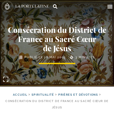
Consécration du District de
France au Sacré Cœur
de Jésus
PUBLIÉ LE
16 MAI 2005
3 MINUTES
ACCUEIL
SPIRITUALITÉ
PRIÈRES ET DÉVOTIONS
CONSÉCRATION DU DISTRICT DE FRANCE AU SACRÉ CŒUR DE
JÉSUS