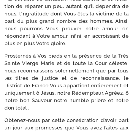
tion de répa­rer un peu, autant qu’il dépen­dra de
nous, l’ingratitude dont Vous êtes la vic­time de la
part du plus grand nombre des hommes. Ainsi,
nous pour­rons Vous prou­ver notre amour en
répon­dant à Votre amour infi­ni, en accrois­sant de
plus en plus Votre gloire.
Prosternés à Vos pieds en la pré­sence de la Très
Sainte Vierge Marie et de toute la Cour céleste,
nous recon­nais­sons solen­nel­le­ment que par tous
les titres de jus­tice et de recon­nais­sance, le
District de France Vous appar­tient entiè­re­ment et
uni­que­ment ô Jésus, notre Rédempteur. Agréez, ô
notre bon Sauveur notre humble prière et notre
don total .
Obtenez-​nous par cette consé­cra­tion d’avoir part
un jour aux pro­messes que Vous avez faites aux