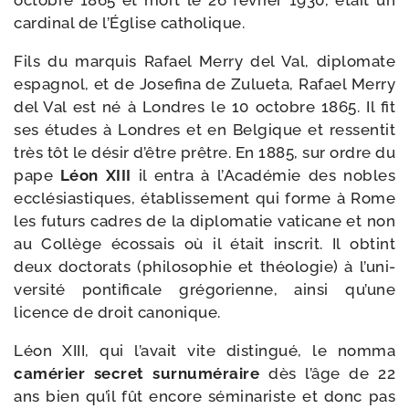
octobre 1865 et mort le 26 février 1930, était un
car­di­nal de l’Église catholique.
Fils du mar­quis Rafael Merry del Val, diplo­mate
espa­gnol, et de Josefina de Zulueta, Rafael Merry
del Val est né à Londres le 10 octobre 1865. Il fit
ses études à Londres et en Belgique et res­sen­tit
très tôt le désir d’être prêtre. En 1885, sur ordre du
pape
Léon XIII
il entra à l’Académie des nobles
ecclé­sias­tiques, éta­blis­se­ment qui forme à Rome
les futurs cadres de la diplo­ma­tie vati­cane et non
au Collège écos­sais où il était ins­crit. Il obtint
deux doc­to­rats (phi­lo­so­phie et théo­lo­gie) à l’u­ni­
ver­si­té pon­ti­fi­cale gré­go­rienne, ain­si qu’une
licence de droit canonique.
Léon XIII, qui l’a­vait vite dis­tin­gué, le nom­ma
camé­rier secret sur­nu­mé­raire
dès l’âge de 22
ans bien qu’il fût encore sémi­na­riste et donc pas