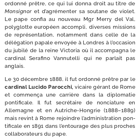
ordon­né prêtre, ce qui lui don­na droit au titre de
Monsignor
et d’a­gré­men­ter sa sou­tane de vio­let.
Le pape confia au nou­veau Mgr Merry del Val,
poly­glotte euro­péen accom­pli, diverses mis­sions
de repré­sen­ta­tion, notam­ment dans celle de la
délé­ga­tion papale envoyée à Londres à l’oc­ca­sion
du jubi­lé de la reine Victoria où il accom­pa­gna le
car­di­nal Serafino Vannutelli qui ne par­lait pas
anglais.
Le 30 décembre 1888, il fut ordon­né prêtre par le
car­di­nal Lucido Parocchi,
vicaire gérant de Rome
et com­men­ça une car­rière dans la diplo­ma­tie
pon­ti­fi­cale. Il fut secré­taire de non­cia­ture en
Allemagne et en Autriche-​Hongrie (1888–1889)
mais revint à Rome rejoindre l’ad­mi­nis­tra­tion pon­
ti­fi­cale en 1891 dans l’en­tou­rage des plus proches
col­la­bo­ra­teurs du pape.