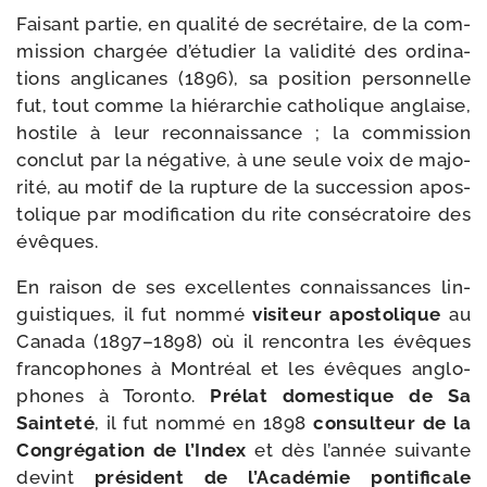
Faisant par­tie, en qua­li­té de secré­taire, de la com­
mis­sion char­gée d’é­tu­dier la vali­di­té des ordi­na­
tions angli­canes (1896), sa posi­tion per­son­nelle
fut, tout comme la hié­rar­chie catho­lique anglaise,
hos­tile à leur recon­nais­sance ; la com­mis­sion
conclut par la néga­tive, à une seule voix de majo­
ri­té, au motif de la rup­ture de la suc­ces­sion apos­
to­lique par modi­fi­ca­tion du rite consé­cra­toire des
évêques.
En rai­son de ses excel­lentes connais­sances lin­
guis­tiques, il fut nom­mé
visi­teur apos­to­lique
au
Canada (1897–1898) où il ren­con­tra les évêques
fran­co­phones à Montréal et les évêques anglo­
phones à Toronto.
Prélat domes­tique de Sa
Sainteté
, il fut nom­mé en 1898
consul­teur de la
Congrégation de l’Index
et dès l’an­née sui­vante
devint
pré­sident de l’Académie pon­ti­fi­cale