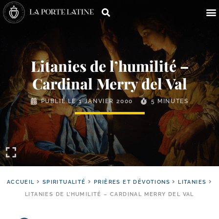
Litanies de l’humilité –
Cardinal Merry del Val
PUBLIÉ LE
1 JANVIER 2000
5 MINUTES
ACCUEIL
SPIRITUALITÉ
PRIÈRES ET DÉVOTIONS
LITANIES
LITANIES DE L’HUMILITÉ – CARDINAL MERRY DEL VAL