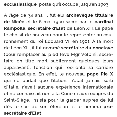
ecclé­sias­tique
, poste qu’il occu­pa jus­qu’en 1903.
À l’âge de 34 ans, il fut élu
arche­vêque titu­laire
de Nicée
et le 6 mai 1900 sacré par le
car­di­nal
Rampolla, secré­taire d’État
de Léon XIII. Le pape
le choi­sit de nou­veau pour le repré­sen­ter au cou­
ron­ne­ment du roi Édouard VII en 1901. À la mort
de Léon XIII, il fut nom­mé
secré­taire du conclave
(pour rem­pla­cer au pied levé Mgr Volpini, secré­
taire en titre mort subi­te­ment quelques jours
aupa­ra­vant), fonc­tion qui réorien­ta sa car­rière
ecclé­sias­tique. En effet, le nou­veau
pape Pie X
qui ne par­lait que l’i­ta­lien, n’é­tait jamais sor­ti
d’Italie, n’a­vait aucune expé­rience inter­na­tio­nale
et ne connais­sait rien à la Curie ni aux rouages du
Saint-​Siège, insis­ta pour le gar­der auprès de lui
dès le soir de son élec­tion et le nom­ma
pro-​
secrétaire d’État
.