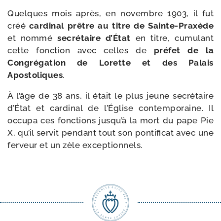
Quelques mois après, en novembre 1903, il fut
créé
car­di­nal prêtre au titre de Sainte-​Praxède
et nom­mé
secré­taire d’État
en titre, cumu­lant
cette fonc­tion avec celles de
pré­fet de la
Congrégation de Lorette et des Palais
Apostoliques
.
À l’âge de 38 ans, il était le plus jeune secré­taire
d’État et car­di­nal de l’Église contem­po­raine. Il
occu­pa ces fonc­tions jus­qu’à la mort du pape Pie
X, qu’il ser­vit pen­dant tout son pon­ti­fi­cat avec une
fer­veur et un zèle exceptionnels.