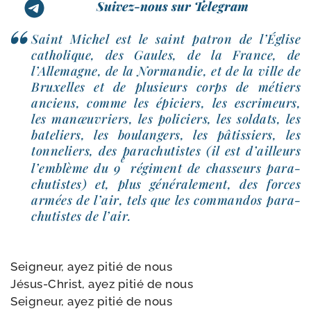
Suivez-nous sur Telegram
Saint Michel est le saint patron de l’Église
catho­lique, des Gaules, de la France, de
l’Allemagne, de la Normandie, et de la ville de
Bruxelles et de plu­sieurs corps de métiers
anciens, comme les épi­ciers, les escri­meurs,
les manœu­vriers, les poli­ciers, les sol­dats, les
bate­liers, les bou­lan­gers, les pâtis­siers, les
ton­ne­liers, des para­chu­tistes (il est d’ailleurs
e
l’emblème du 9
régi­ment de chas­seurs para­
chu­tistes) et, plus géné­ra­le­ment, des forces
armées de l’air, tels que les com­man­dos para­
chu­tistes de l’air.
Seigneur, ayez pitié de nous
Jésus-​Christ, ayez pitié de nous
Seigneur, ayez pitié de nous