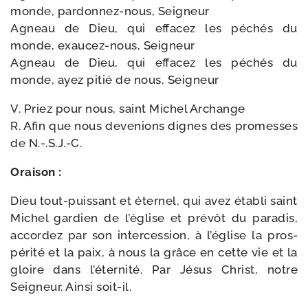
monde, pardonnez-​nous, Seigneur
Agneau de Dieu, qui effa­cez les péchés du
monde, exaucez-​nous, Seigneur
Agneau de Dieu, qui effa­cez les péchés du
monde, ayez pitié de nous, Seigneur
V. Priez pour nous, saint Michel Archange
R. Afin que nous deve­nions dignes des pro­messes
de N.-.S.J.-C.
Oraison :
Dieu tout-​puissant et éter­nel, qui avez éta­bli saint
Michel gar­dien de l’é­glise et pré­vôt du para­dis,
accor­dez par son inter­ces­sion, à l’é­glise la pros­
pé­ri­té et la paix, à nous la grâce en cette vie et la
gloire dans l’é­ter­ni­té. Par Jésus Christ, notre
Seigneur. Ainsi soit-il.