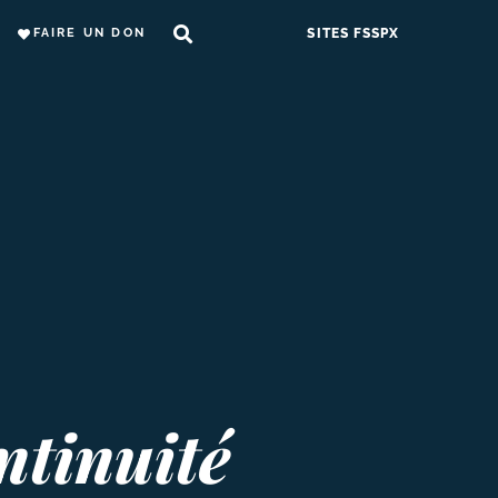
FAIRE UN DON
SITES FSSPX
ntinuité