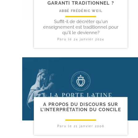
GARANTI TRADITIONNEL ?
ABBÉ FRÉDÉRIC WEIL
Suffit-il de décréter qu'un
enseignement est traditionnel pour
qu'il le devienne?
Paru le
24 janvier 2024
A PROPOS DU DISCOURS SUR
L’INTERPRÉTATION DU CONCILE
Paru le
21 janvier 2006