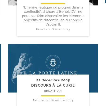
"L'herméneutique du progrès dans la
continuité", si chère à Benoit XVI, ne
peut pas faire disparaître les éléments
objectifs de discontinuité du concile
Vatican II.
Paru le
1 février 2023
22 décembre 2005
DISCOURS À LA CURIE
BENOÎT XVI
Paru le
22 décembre 2005