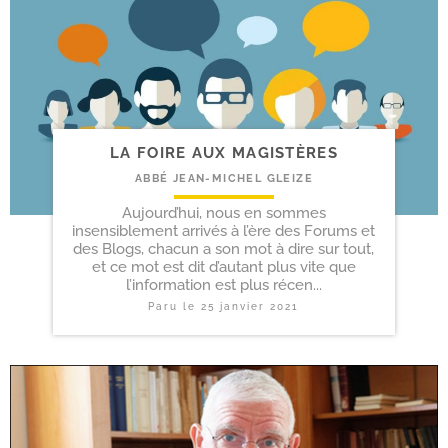
LA FOIRE AUX MAGISTÈRES
ABBÉ JEAN-MICHEL GLEIZE
Aujourd’hui, nous en sommes
insensiblement arrivés à l’ère des Forums et
des Blogs, chacun a son mot à dire sur tout,
et ce mot est dit d’autant plus vite que
l’information est plus récen...
Paru le
25 janvier 2021