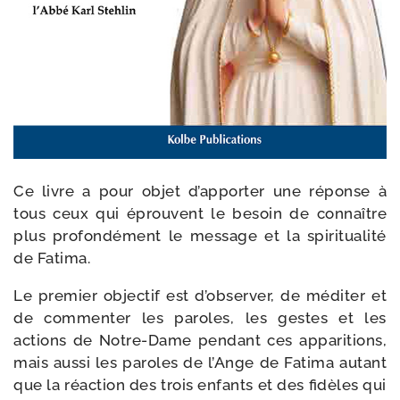
Ce livre a pour objet d’apporter une réponse à
tous ceux qui éprouvent le besoin de connaître
plus pro­fon­dé­ment le mes­sage et la spi­ri­tua­li­té
de Fatima.
Le pre­mier objec­tif est d’observer, de médi­ter et
de com­men­ter les paroles, les gestes et les
actions de Notre-​Dame pen­dant ces appa­ri­tions,
mais aus­si les paroles de l’Ange de Fatima autant
que la réac­tion des trois enfants et des fidèles qui