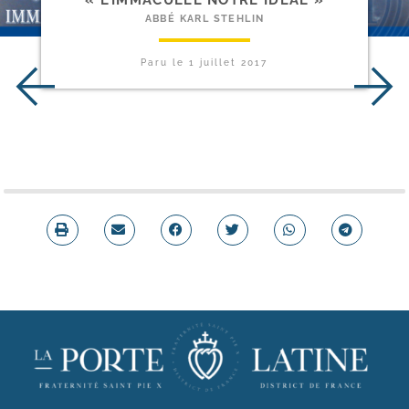
« L’IMMACULÉE NOTRE IDÉAL »
ABBÉ KARL STEHLIN
Paru le
1 juillet 2017