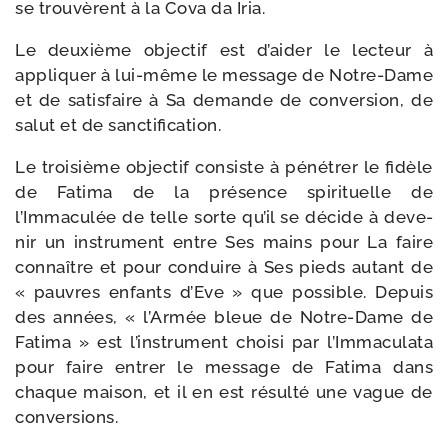
se trou­vèrent à la Cova da Iria.
Le deuxième objec­tif est d’aider le lec­teur à
appli­quer à lui-​même le mes­sage de Notre-​Dame
et de satis­faire à Sa demande de conver­sion, de
salut et de sanctification.
Le troi­sième objec­tif consiste à péné­trer le fidèle
de Fatima de la pré­sence spi­ri­tuelle de
l’Immaculée de telle sorte qu’il se décide à deve­
nir un ins­tru­ment entre Ses mains pour La faire
connaître et pour conduire à Ses pieds autant de
« pauvres enfants d’Eve » que pos­sible. Depuis
des années, « l’Armée bleue de Notre-​Dame de
Fatima » est l’instrument choi­si par l’Immaculata
pour faire entrer le mes­sage de Fatima dans
chaque mai­son, et il en est résul­té une vague de
conversions.