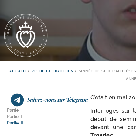
ACCUEIL
VIE DE LA TRADITION
“ANNÉE DE SPIRITUALITÉ” E
ANNÉ
C’était en mai 20
Suivez-nous sur Telegram
Interrogés sur l
Partie I
Partie II
début de sémi­na
Partie III
devant une camé­
Troadec
.