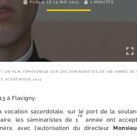
PUBLIÉ LE
15 MAI 2013
1 MINUTES
ST UN FILM-TÉMOIGNAGE SUR LES SÉMINARISTES DE 1RE ANNÉE DE 
E ACADÉMIQUE 2013
13 à Flavigny.
a voca­tion sacer­do­tale, sur le port de la sou­ta
re
ire, les sémi­na­ristes de 1
année ont accep­té
ra, avec l’au­to­ri­sa­tion du direc­teur
Monsieu