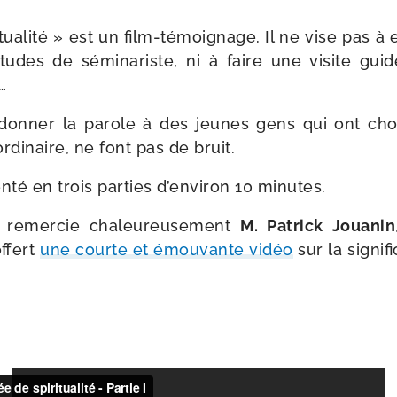
tua­li­té » est un film-​témoignage. Il ne vise pas à
tudes de sémi­na­riste, ni à faire une visite gui­
…
on­ner la parole à des jeunes gens qui ont choi
r­di­naire, ne font pas de bruit.
n­té en trois par­ties d’en­vi­ron 10 minutes.
remer­cie cha­leu­reu­se­ment
M. Patrick Jouanin
offert
une courte et émou­vante vidéo
sur la signi­fi