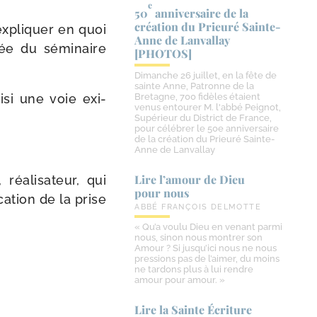
e
50
anniversaire de la
création du Prieuré Sainte-​
 expli­quer en quoi
Anne de Lanvallay
dée du sémi­naire
[PHOTOS]
Dimanche 26 juillet, en la fête de
sainte Anne, Patronne de la
­si une voie exi­
Bretagne, 700 fidèles étaient
venus entourer M. l'abbé Peignot,
Supérieur du District de France,
pour célébrer le 50e anniversaire
de la création du Prieuré Sainte-
Anne de Lanvallay
Lire l’amour de Dieu
, réa­li­sa­teur, qui
pour nous
­ca­tion de la prise
ABBÉ FRANÇOIS DELMOTTE
« Qu’a voulu Dieu en venant parmi
nous, sinon nous montrer son
Amour ? Si jusqu’ici nous ne nous
pressions pas de l’aimer, du moins
ne tardons plus à lui rendre
amour pour amour. »
Lire la Sainte Écriture