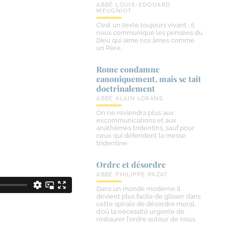
ABBÉ LOUIS-EDOUARD
MEUGNIOT
C’est un texte toujours vivant ; il
nous communique les pensées du
Dieu qui aime nos âmes comme
un Père.
Rome condamne
canoniquement, mais se tait
doctrinalement
ABBÉ ALAIN LORANS
On ne reviendra plus aux
excommunications et aux
anathèmes tridentins, sauf pour
ceux qui défendent la messe
tridentine.
Ordre et désordre
ABBÉ PHILIPPE PAZAT
Dans un monde moderne il
devient plus facile de glisser dans
cette spirale de désordre moral,
d’où la nécessité urgente de
restaurer l’ordre autour de nous.