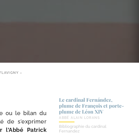
FLAVIGNY –
Le cardinal Fernández,
plume de François et porte-​
plume de Léon XIV
ne ou le bilan du
ABBÉ ALAIN LORANS
 de s’ex­pri­mer
Bibliographie du cardinal
r l’Abbé Patrick
Fernandez