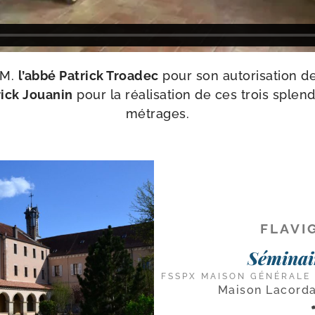
 M.
l’ab­bé Patrick Troadec
pour son auto­ri­sa­tion d
rick Jouanin
pour la réa­li­sa­tion de ces trois splen
métrages.
FLAVI
Séminai
FSSPX MAISON GÉNÉRALE
Maison Lacorda