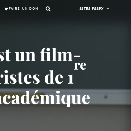
FAIRE UN DON
SITES FSSPX
t un film-​
re
istes de 1
 académique