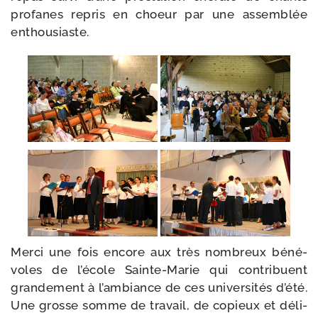
pro­fanes repris en choeur par une assem­blée
enthousiaste.
Merci une fois encore aux très nom­breux béné­
voles de l’é­cole Sainte-​Marie qui contri­buent
gran­de­ment à l’am­biance de ces uni­ver­si­tés d’é­té.
Une grosse somme de tra­vail, de copieux et déli­