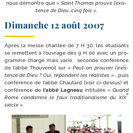
nous démontre que «
Saint Thomas prouve l’exis­
tence de Dieu…cinq fois
».
Dimanche 12 août 2007
Après la messe chan­tée de 7 H 30, les étu­diants
se remettent à l’ou­vrage dès 9 H 00 avec un pro­
gramme char­gé mais varié : seconde confé­rence
de l’ab­bé Thouvenot sur «
Peut-​on prou­ver l’exis­
tence de Dieu ? Oui, répondent les réa­listes
» , puis
confé­rence de l’ab­bé Chautard (voir ci-​dessus) et
confé­rence de
l’ab­bé Lagneau
inti­tu­lée «
Quand
e
Rome condamne le faux tra­di­tio­na­lisme du XIX
siècle ».