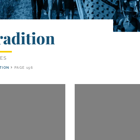
radition
LES
ITION
PAGE 156