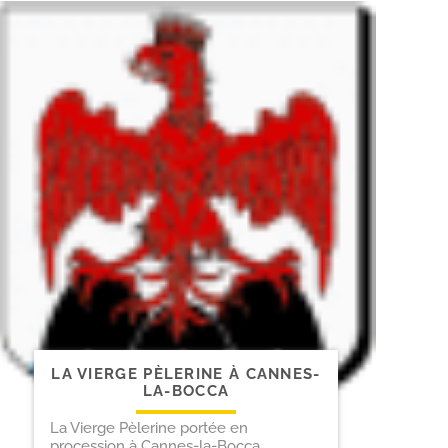
LA VIERGE PÈLERINE À CANNES-
LA-BOCCA
La Vierge Pèlerine portée en
procession à Cannes-la-Bocca