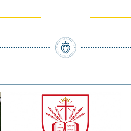
iation Pèlerinages
Pèlerinage du Chr
adition (Chartres)
Roi à Lourde