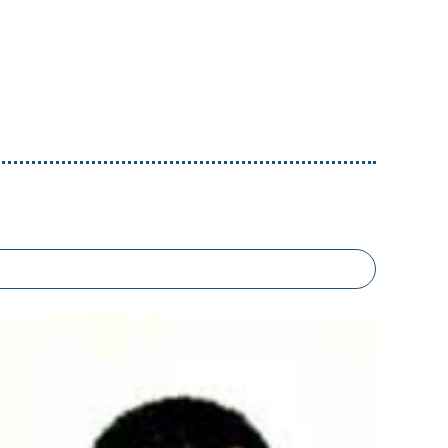
ist-​
s