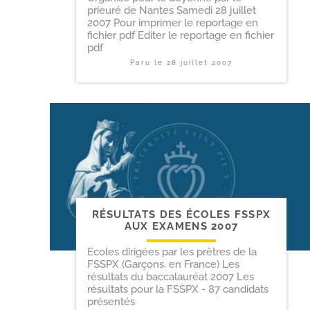
prieuré de Nantes Samedi 28 juillet
2007 Pour imprimer le reportage en
fichier pdf Editer le reportage en fichier
pdf
Paru le
28 juillet 2007
RÉSULTATS DES ÉCOLES FSSPX
AUX EXAMENS 2007
Ecoles dirigées par les prêtres de la
FSSPX (Garçons, en France) Les
résultats du baccalauréat 2007 Les
résultats pour la FSSPX - 87 candidats
présentés