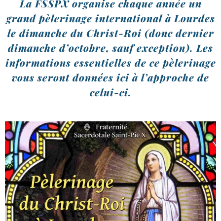
La FSSPX orga­nise chaque année un
grand pèle­ri­nage inter­na­tio­nal à Lourdes
le dimanche du Christ-​Roi (donc der­nier
dimanche d’oc­tobre, sauf excep­tion). Les
infor­ma­tions essen­tielles de ce pèle­ri­nage
vous seront don­nées ici à l’ap­proche de
celui-ci.