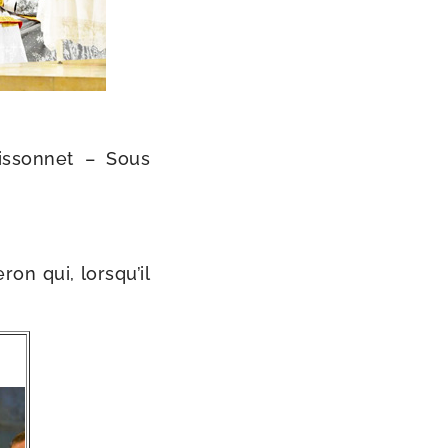
issonnet – Sous
n qui, lors­qu’il