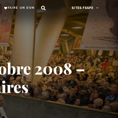
FAIRE UN DON
SITES FSSPX
obre 2008 –
ires