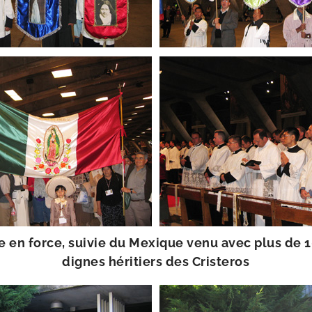
te en force, sui­vie du Mexique venu avec plus de 1
dignes héri­tiers des Cristeros