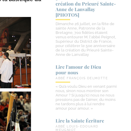
création du Prieuré Sainte-​
Anne de Lanvallay
[PHOTOS]
Dimanche 26 juillet, en la fête de
sainte Anne, Patronne de la
Bretagne, 700 fidèles étaient
venus entourer M. l'abbé Peignot,
Supérieur du District de France,
pour célébrer le 50e anniversaire
de la création du Prieuré Sainte-
Anne de Lanvallay
Lire l’amour de Dieu
pour nous
ABBÉ FRANÇOIS DELMOTTE
« Qu’a voulu Dieu en venant parmi
nous, sinon nous montrer son
Amour ? Si jusqu’ici nous ne nous
pressions pas de l’aimer, du moins
ne tardons plus à lui rendre
amour pour amour. »
Lire la Sainte Écriture
ABBÉ LOUIS-EDOUARD
MEUGNIOT