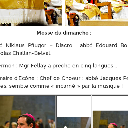
Messe du dimanche
:
bé Niklaus Pfluger – Diacre : abbé Edouard Bo
colas Challan-Belval.
r­mon : Mgr Fellay a pré­ché en cinq langues.…
naire d’Ecône : Chef de Choeur : abbé Jacques Pero
es, semble comme « incar­né » par la musique !