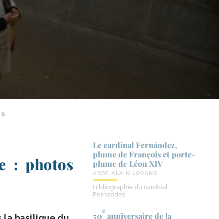
ES
Le cardinal Fernández,
plume de François et porte-​
e : photos
plume de Léon XIV
ABBÉ ALAIN LORANS
Bibliographie du cardinal
Fernandez
e
50
anniversaire de la
la basi­lique du