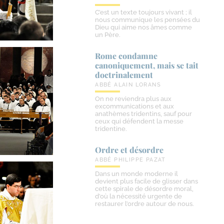
C’est un texte toujours vivant ; il
nous communique les pensées du
Dieu qui aime nos âmes comme
un Père.
Rome condamne
canoniquement, mais se tait
doctrinalement
ABBÉ ALAIN LORANS
On ne reviendra plus aux
excommunications et aux
anathèmes tridentins, sauf pour
ceux qui défendent la messe
tridentine.
Ordre et désordre
ABBÉ PHILIPPE PAZAT
Dans un monde moderne il
devient plus facile de glisser dans
cette spirale de désordre moral,
d’où la nécessité urgente de
restaurer l’ordre autour de nous.