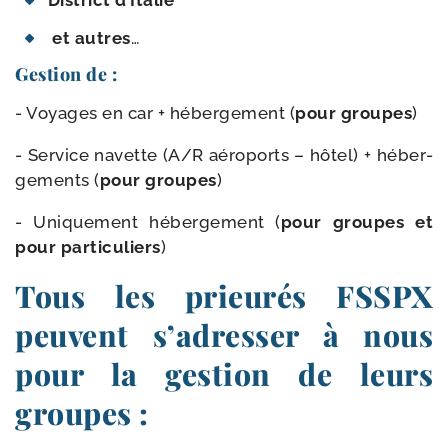
District d’Italie
et autres
…
Gestion de :
- Voyages en car + héber­ge­ment (
pour groupes
)
- Service navette (A/​R aéro­ports – hôtel) + héber­
ge­ments (
pour groupes
)
- Uniquement héber­ge­ment (
pour groupes et
pour par­ti­cu­liers
)
Tous les prieurés FSSPX
peuvent s’adresser à nous
pour la gestion de leurs
groupes :