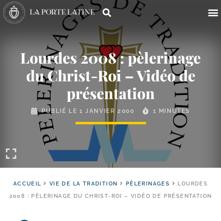
Lourdes 2008 : pèlerinage
du Christ-​Roi – Vidéo de
présentation
PUBLIÉ LE
1 JANVIER 2000
1 MINUTES
ACCUEIL
VIE DE LA TRADITION
PÈLERINAGES
LOURDES
2008 : PÈLERINAGE DU CHRIST-ROI – VIDÉO DE PRÉSENTATION