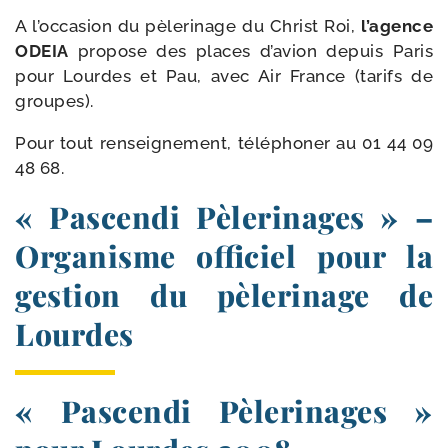
A l’oc­ca­sion du pèle­ri­nage du Christ Roi,
l’a­gence
ODEIA
pro­pose des places d’a­vion depuis Paris
pour Lourdes et Pau, avec Air France (tarifs de
groupes).
Pour tout ren­sei­gne­ment, télé­pho­ner au
01 44 09
48 68
.
« Pascendi Pèlerinages » –
Organisme officiel pour la
gestion du pèlerinage de
Lourdes
« Pascendi Pèlerinages »