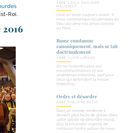
ABBÉ LOUIS-EDOUARD
ourdes
MEUGNIOT
ist-Roi.
C’est un texte toujours vivant ; il
nous communique les pensées du
Dieu qui aime nos âmes comme
e 2016
un Père.
Rome condamne
canoniquement, mais se tait
doctrinalement
ABBÉ ALAIN LORANS
On ne reviendra plus aux
excommunications et aux
anathèmes tridentins, sauf pour
ceux qui défendent la messe
tridentine.
Ordre et désordre
ABBÉ PHILIPPE PAZAT
Dans un monde moderne il
devient plus facile de glisser dans
cette spirale de désordre moral,
d’où la nécessité urgente de
restaurer l’ordre autour de nous.