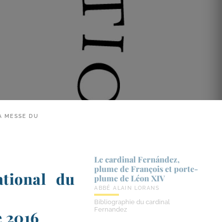
LA MESSE DU
Le cardinal Fernández,
plume de François et porte-​
ational du
plume de Léon XIV
ABBÉ ALAIN LORANS
Bibliographie du cardinal
Fernandez
e 2016