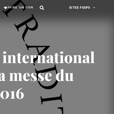
FAIRE UN DON
SITES FSSPX
 international
la messe du
2016