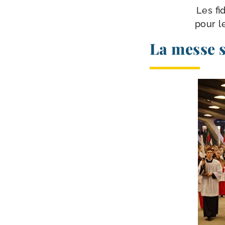
Les fi
pour le
La messe s