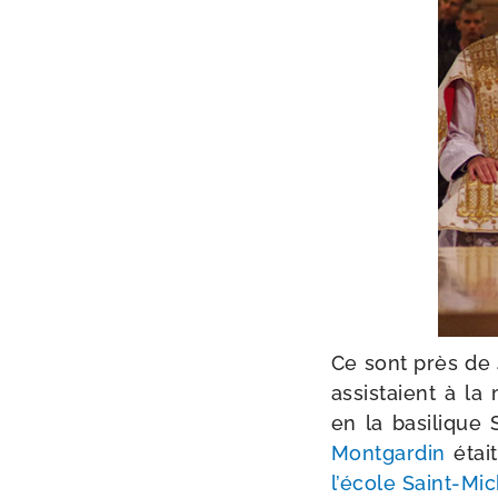
Ce sont près de 4
assis­taient à l
en la basi­lique
Montgardin
était
l’é­cole Saint-​Mi