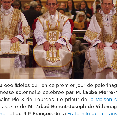
 000 fidèles qui, en ce pre­mier jour de pèle­ri­nag
a messe solen­nelle célé­brée par
M. l’ab­bé Pierre
 Saint-​Pie X de Lourdes. Le prieur de
la Maison c
 assis­té de
M. l’ab­bé Benoît-​Joseph de Villema
chel
, et du
R.P. François
de la
Fraternité de la Trans