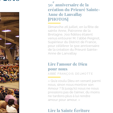
e
50
anniversaire de la
création du Prieuré Sainte-​
Anne de Lanvallay
[PHOTOS]
Dimanche 26 juillet, en la fête de
sainte Anne, Patronne de la
Bretagne, 700 fidèles étaient
venus entourer M. l'abbé Peignot,
Supérieur du District de France,
pour célébrer le 50e anniversaire
de la création du Prieuré Sainte-
Anne de Lanvallay
Lire l’amour de Dieu
pour nous
ABBÉ FRANÇOIS DELMOTTE
« Qu’a voulu Dieu en venant parmi
nous, sinon nous montrer son
Amour ? Si jusqu’ici nous ne nous
pressions pas de l’aimer, du moins
ne tardons plus à lui rendre
amour pour amour. »
Lire la Sainte Écriture