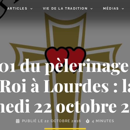
ARTICLES
VIE DE LA TRADITION
MÉDIAS
01 du pèlerinage
​Roi à Lourdes : 
edi 22 octobre 
PUBLIÉ LE
22 OCTOBRE 2016
4 MINUTES