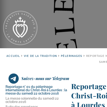
ACCUEIL
VIE DE LA TRADITION
PÈLERINAGES
REPORTAGE N
SAME
Suivez-nous sur Telegram
Reportage
Reportage n° 01 du pèlerinage
international du Christ-​Roi à Lourdes : la
Christ-​Ro
messe du samedi 22 octobre 2016
La messe solennelle du samedi 22
octobre 2016
à Lourdes 
Suite des reportages