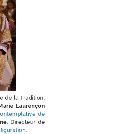
e de la Tradition,
-​Marie Laurençon
ontem­pla­tive de
gne
, Directeur de
figuration
.