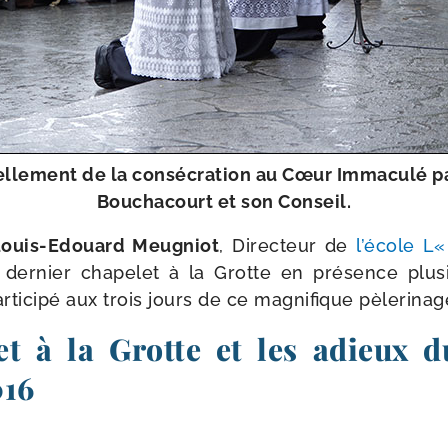
l­le­ment de la consé­cra­tion au Cœur Immaculé pa
Bouchacourt et son Conseil.
 Louis-​Edouard Meugniot
, Directeur de
l’é­cole L
der­nier cha­pe­let à la Grotte en pré­sence plu­s
r­ti­ci­pé aux trois jours de ce magni­fique pèle­ri­na
et à la Grotte et les adieux d
016