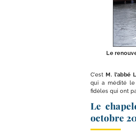
Le renou­ve
C’est
M. l’ab­bé
qui a médi­té le 
fidèles qui ont pa
Le chapel
octobre 2