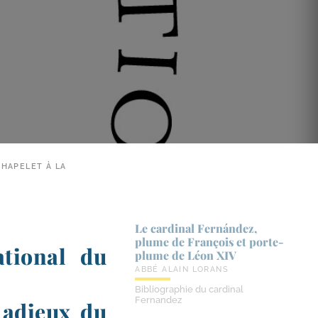
CHAPELET À LA
Le cardinal Fernández,
plume de François et porte-​
ational du
plume de Léon XIV
ABBÉ ALAIN LORANS
Bibliographie du cardinal
Fernandez
s adieux du