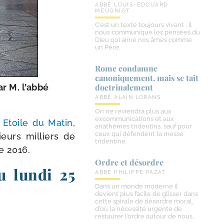
ABBÉ LOUIS-EDOUARD
MEUGNIOT
C’est un texte toujours vivant ; il
nous communique les pensées du
Dieu qui aime nos âmes comme
un Père.
Rome condamne
canoniquement, mais se tait
r M. l’ab­bé
doctrinalement
ABBÉ ALAIN LORANS
On ne reviendra plus aux
excommunications et aux
« Etoile du Matin
,
anathèmes tridentins, sauf pour
ceux qui défendent la messe
ieurs mil­liers de
tridentine.
ge 2016.
Ordre et désordre
u lundi 25
ABBÉ PHILIPPE PAZAT
Dans un monde moderne il
devient plus facile de glisser dans
cette spirale de désordre moral,
d’où la nécessité urgente de
restaurer l’ordre autour de nous.