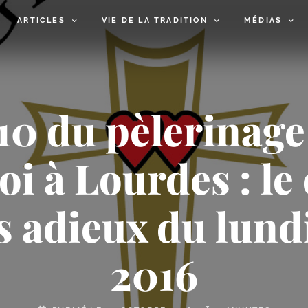
ARTICLES
VIE DE LA TRADITION
MÉDIAS
10 du pèlerinage
oi à Lourdes : le 
es adieux du lund
2016