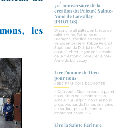
e
50
anniversaire de la
création du Prieuré Sainte-​
Anne de Lanvallay
[PHOTOS]
rmons, les
Dimanche 26 juillet, en la fête de
sainte Anne, Patronne de la
Bretagne, 700 fidèles étaient
venus entourer M. l'abbé Peignot,
Supérieur du District de France,
pour célébrer le 50e anniversaire
de la création du Prieuré Sainte-
Anne de Lanvallay
Lire l’amour de Dieu
pour nous
ABBÉ FRANÇOIS DELMOTTE
« Qu’a voulu Dieu en venant parmi
nous, sinon nous montrer son
Amour ? Si jusqu’ici nous ne nous
pressions pas de l’aimer, du moins
ne tardons plus à lui rendre
amour pour amour. »
Lire la Sainte Écriture