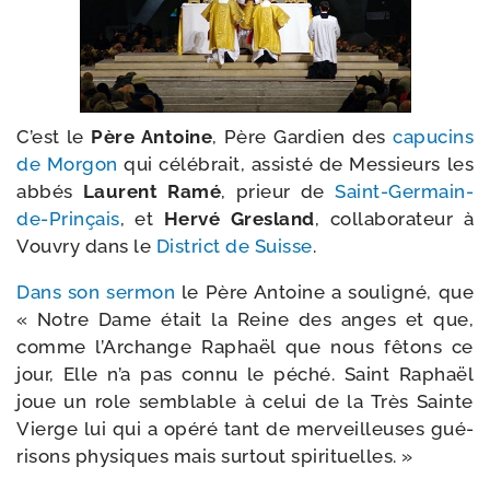
C’est le
Père Antoine
, Père Gardien des
capu­cins
de Morgon
qui célé­brait, assis­té de Messieurs les
abbés
Laurent Ramé
, prieur de
Saint-​Germain-​
de-​Prinçais
, et
Hervé Gresland
, col­la­bo­ra­teur à
Vouvry dans le
District de Suisse
.
Dans son ser­mon
le Père Antoine a sou­li­gné, que
« Notre Dame était la Reine des anges et que,
comme l’Archange Raphaël que nous fêtons ce
jour, Elle n’a pas connu le péché. Saint Raphaël
joue un role sem­blable à celui de la Très Sainte
Vierge lui qui a opé­ré tant de mer­veilleuses gué­
ri­sons phy­siques mais sur­tout spirituelles. »