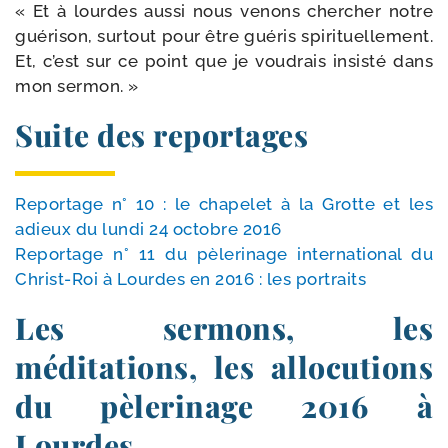
« Et à lourdes aus­si nous venons cher­cher notre
gué­ri­son, sur­tout pour être gué­ris spi­ri­tuel­le­ment.
Et, c’est sur ce point que je vou­drais insis­té dans
mon sermon. »
Suite des reportages
Reportage n° 10 : le cha­pe­let à la Grotte et les
adieux du lun­di 24 octobre 2016
Reportage n° 11 du pèle­ri­nage inter­na­tio­nal du
Christ-​Roi à Lourdes en 2016 : les portraits
Les sermons, les
méditations, les allocutions
du pèlerinage 2016 à
Lourdes