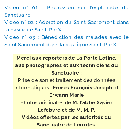
Vidéo n° 01 : Procession sur l’es­pla­nade du
Sanctuaire
Vidéo n° 02 : Adoration du Saint Sacrement dans
la basi­lique Saint-​Pie X
Vidéo n° 03 : Bénédiction des malades avec le
Saint Sacrement dans la basi­lique Saint-​Pie X
Merci aux repor­ters de La Porte Latine,
aux pho­to­graphes et aux tech­ni­ciens du
Sanctuaire
:
Prise de son et trai­te­ment des don­nées
infor­ma­tiques :
Frères François-​Joseph
et
Erwann Marie
Photos ori­gi­nales
de M. l’ab­bé Xavier
Lefebvre et de M. M. P.
Vidéos offertes par les auto­ri­tés du
Sanctuaire de Lourdes