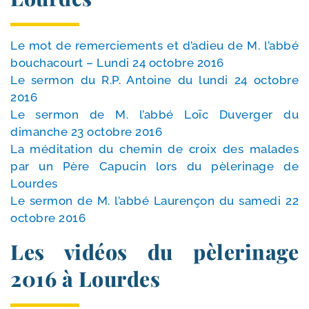
Le mot de remer­cie­ments et d’a­dieu de M. l’ab­bé
bou­cha­court – Lundi 24 octobre 2016
Le ser­mon du R.P. Antoine du lun­di 24 octobre
2016
Le ser­mon de M. l’ab­bé Loïc Duverger du
dimanche 23 octobre 2016
La médi­ta­tion du che­min de croix des malades
par un Père Capucin lors du pèle­ri­nage de
Lourdes
Le ser­mon de M. l’ab­bé Laurençon du same­di 22
octobre 2016
Les vidéos du pèlerinage
2016 à Lourdes