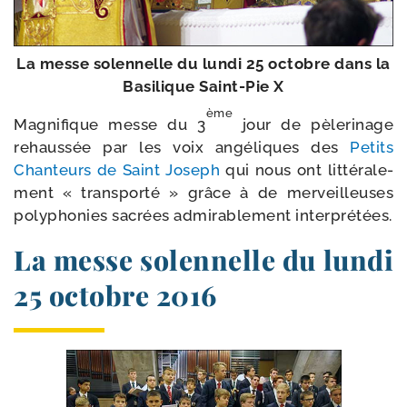
La messe solen­nelle du lun­di 25 octobre dans la
Basilique Saint-​Pie X
ème
Magnifique messe du 3
jour de pèle­ri­nage
rehaus­sée par les voix angé­liques des
Petits
Chanteurs de Saint Joseph
qui nous ont lit­té­ra­le­
ment « trans­por­té » grâce à de mer­veilleuses
poly­pho­nies sacrées admi­ra­ble­ment interprétées.
La messe solennelle du lundi
25 octobre 2016