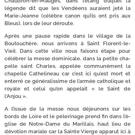
Chaudron-​en-​Mauges, dans l’é­tang duquel la
légende dit que les Vendéens auraient jeté la
Marie-​Jeanne (célèbre canon qu’ils ont pris aux
Bleus), lors de leur déroute.
Après une pause rapide dans le vil­lage de la
Boutouchère, nous arri­vons à Saint Florent-​le-​
Vieil. Dans cette ville nous fai­sons étape pour
célé­brer la messe domi­ni­cale, dans la petite cha­
pelle saint Charles, appe­lée com­mu­né­ment la
cha­pelle Cathelineau car c’est ici qu’est mort et
enter­ré ce géné­ra­lis­sime de l’ar­mée catho­lique et
royale et celui qu’on appe­lait « le Saint de
l’Anjou ».
A l’is­sue de la messe nous déjeu­nons sur les
bords de Loire et le pèle­ri­nage prend fin dans l’é­
glise de Notre-​Dame du Marillais, haut lieu de
dévo­tion mariale car la Sainte Vierge appa­rut ici à