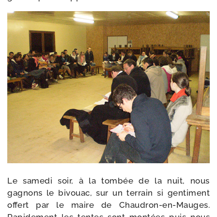
Le same­di soir, à la tom­bée de la nuit, nous
gagnons le bivouac, sur un ter­rain si gen­ti­ment
offert par le maire de Chaudron-​en-​Mauges.
Rapidement les tentes sont mon­tées puis nous