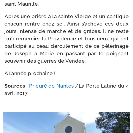
saint Maurille.
Après une prière à la sainte Vierge et un can­tique
cha­cun rentre chez soi. Ainsi s’a­chève ces deux
jours intense de marche et de grâces. Il ne reste
qu’à remer­cier la Providence et tous ceux qui ont
par­ti­ci­pé au beau dérou­le­ment de ce pèle­ri­nage
de Joseph à Marie en pas­sant par le poi­gnant
sou­ve­nir des guerres de Vendée.
A l’an­née prochaine !
Sources
:
Prieuré de Nantes
/​
La Porte Latine du 4
avril 2017