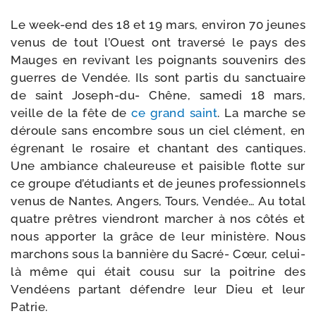
Le week-​end des 18 et 19 mars, envi­ron 70 jeunes
venus de tout l’Ouest ont tra­ver­sé le pays des
Mauges en revi­vant les poi­gnants sou­ve­nirs des
guerres de Vendée. Ils sont par­tis du sanc­tuaire
de saint Joseph-​du- Chêne, same­di 18 mars,
veille de la fête de
ce grand saint
. La marche se
déroule sans encombre sous un ciel clé­ment, en
égre­nant le rosaire et chan­tant des can­tiques.
Une ambiance cha­leu­reuse et pai­sible flotte sur
ce groupe d’é­tu­diants et de jeunes pro­fes­sion­nels
venus de Nantes, Angers, Tours, Vendée… Au total
quatre prêtres vien­dront mar­cher à nos côtés et
nous appor­ter la grâce de leur minis­tère. Nous
mar­chons sous la ban­nière du Sacré- Cœur, celui-​
là même qui était cou­su sur la poi­trine des
Vendéens par­tant défendre leur Dieu et leur
Patrie.