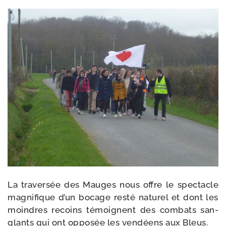
La tra­ver­sée des Mauges nous offre le spec­tacle
magni­fique d’un bocage res­té natu­rel et dont les
moindres recoins témoignent des com­bats san­
glants qui ont oppo­sée les ven­déens aux Bleus.