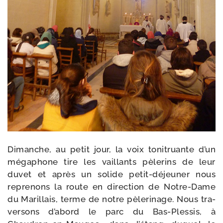
Dimanche, au petit jour, la voix toni­truante d’un
méga­phone tire les vaillants pèle­rins de leur
duvet et après un solide petit-​déjeuner nous
repre­nons la route en direc­tion de Notre-​Dame
du Marillais, terme de notre pèle­ri­nage. Nous tra­
ver­sons d’a­bord le parc du Bas-​Plessis, à