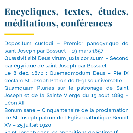
Encycliques, textes, études,
méditations, conférences
Depositum cus­to­di – Premier pané­gy­rique de
saint Joseph par Bossuet – 19 mars 1657
Quæsivit sibi Deus virum jux­ta cor suum – Second
pané­gy­rique de saint Joseph par Bossuet
Le 8 déc. 1870 : Quemadmodum Deus – Pie IX
déclare St Joseph Patron de l’Eglise universelle
Quamquam Pluries sur le patro­nage de Saint
Joseph et de la Sainte Vierge du 15 août 1889 –
Léon XIII
Bonum sane – Cinquantenaire de la pro­cla­ma­tion
de St Joseph patron de l’Eglise catho­lique Benoît
XV – 25 juillet 1920
Saint Joseph dans les appa­ri­tions de Fatima (I)