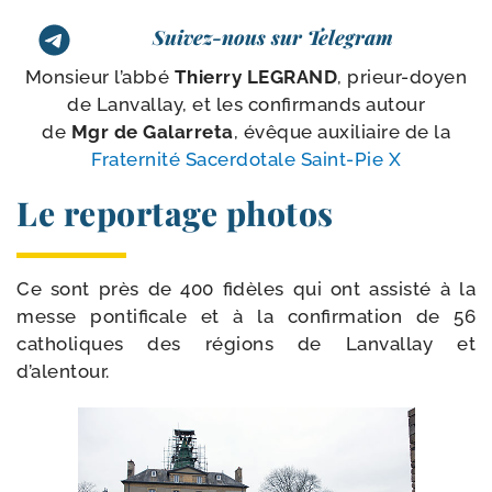
Suivez-nous sur Telegram
Monsieur l’ab­bé
Thierry LEGRAND
, prieur-​doyen
de Lanvallay, et les confir­mands autour
de
Mgr de Galarreta
, évêque auxi­liaire de la
Fraternité Sacerdotale Saint-​Pie X
Le reportage photos
Ce sont près de 400 fidèles qui ont assis­té à la
messe pon­ti­fi­cale et à la confir­ma­tion de 56
catho­liques des régions de Lanvallay et
d’alentour.