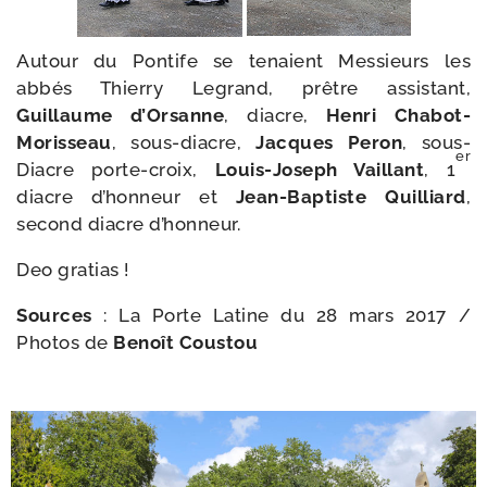
Autour du Pontife se tenaient Messieurs les
abbés Thierry Legrand, prêtre assis­tant,
Guillaume d’Orsanne
, diacre,
Henri Chabot-​
Morisseau
, sous-​diacre,
Jacques Peron
, sous-​
er
Diacre porte-​croix,
Louis-​Joseph Vaillant
, 1
diacre d’hon­neur et
Jean-​Baptiste Quilliard
,
second diacre d’honneur.
Deo gra­tias !
Sources
:
La Porte Latine du 28 mars 2017
/​
Photos de
Benoît Coustou