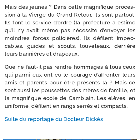
Mais des jeunes ? Dans cette magni­fique pro­ces­
sion à la Vierge du Grand Retour, ils sont par­tout.
Ils font le ser­vice d’ordre (la pré­fec­ture a esti­mé
qu’il n’y avait même pas néces­si­té d’envoyer les
moindres forces poli­cières). Ils défilent impec­
cables, guides et scouts, lou­ve­teaux, der­rière
leurs ban­nières et drapeaux.
Que ne faut-​il pas rendre hom­mages à tous ceux
qui par­mi eux ont eu le cou­rage d’affronter leurs
amis et parents pour être pré­sents là ? Mais ce
sont aus­si les pous­settes des mères de famille, et
la magni­fique école de Camblain. Les élèves, en
uni­forme, défilent en rangs ser­rés et compacts.
Suite du repor­tage du Docteur Dickès