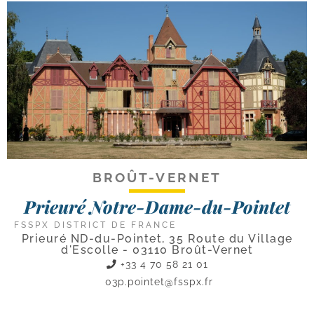
BROÛT-VERNET
Prieuré Notre-Dame-du-Pointet
FSSPX DISTRICT DE FRANCE
Prieuré ND-du-Pointet, 35 Route du Village
d'Escolle - 03110 Broût-Vernet
+33 4 70 58 21 01
03p.pointet@fsspx.fr