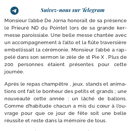
Suivez-nous sur Telegram
Monsieur l’ab­bé De Jorna hono­rait de sa pré­sence
le Prieuré ND du Pointet lors de sa grande ker­
messe parois­siale. Une belle messe chan­tée avec
un accom­pa­gne­ment à l’al­to et la flûte tra­ver­sière
embel­lis­sait la céré­mo­nie. Monsieur l’ab­bé a rap­
pe­lé dans son ser­mon le zèle de st Pie X . Plus de
200 per­sonnes étaient pré­sentes pour cette
journée.
Après le repas cham­pêtre , jeux, stands et ani­ma­
tions ont fait le bon­heur des petits et grands ; une
nou­veau­té cette année : un lâché de bal­lons.
Comme d’ha­bi­tude cha­cun a mis du cœur à l’ou­
vrage pour que ce jour de fête soit une belle
réus­site et reste dans la mémoire de tous.