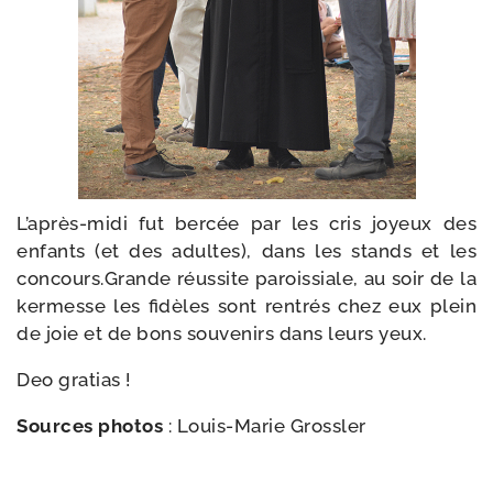
L’après-midi fut ber­cée par les cris joyeux des
enfants (et des adultes), dans les stands et les
concours.Grande réus­site parois­siale, au soir de la
ker­messe les fidèles sont ren­trés chez eux plein
de joie et de bons sou­ve­nirs dans leurs yeux.
Deo gra­tias !
Sources pho­tos
: Louis-​Marie Grossler