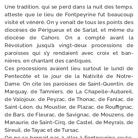
Une tra­di­tion, qui se perd dans la nuit des temps,
atteste que le lieu de Fontpeyrine fut beau­coup
visi­té et véné­ré. On y venait de tous les points des
dio­cèses de Périgueux et de Sarlat, et même du
dio­cèse de Cahors. On a comp­té avant la
Révolution jus­qu’à vingt-​deux pro­ces­sions de
paroisses qui s’y ren­daient avec croix et ban­
nières, en chan­tant des cantiques.
Ces pro­ces­sions avaient lieu sur­tout le lun­di de
Pentecôte et le jour de la Nativité de Notre-​
Dame. On cite les paroisses de Saint-​Quentin, de
Marquay, de Tamniers, de La Chapelle-​Aubareil,
de Valojoux, de Peyzac, de Thonac, de Fanlac, de
Saint-​Léon, du Moustier, de Plazac, de Rouffignac,
de Bars, de Fleurac, de Savignac, de Mouzens, de
Manaurie, de Saint-​Cirq, de Castel, de Meyrals, de
Sireuil, de Tayac et de Tursac.
On ne se bor­nait pas à aller à Fontpeyrine seule­