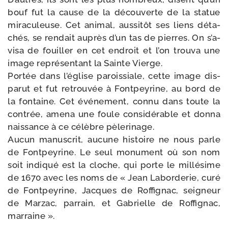
bouf fut la cause de la décou­verte de la sta­tue
mira­cu­leuse. Cet ani­mal, aus­si­tôt ses liens déta­
chés, se ren­dait auprès d’un tas de pierres. On s’a­
vi­sa de fouiller en cet endroit et l’on trou­va une
image repré­sen­tant la Sainte Vierge.
Portée dans l’é­glise parois­siale, cette image dis­
pa­rut et fut retrou­vée à Fontpeyrine, au bord de
la fon­taine. Cet évé­ne­ment, connu dans toute la
contrée, ame­na une foule consi­dé­rable et don­na
nais­sance à ce célèbre pèlerinage.
Aucun manus­crit, aucune his­toire ne nous parle
de Fontpeyrine. Le seul monu­ment où son nom
soit indi­qué est la cloche, qui porte le mil­lé­sime
de 1670 avec les noms de « Jean Laborderie, curé
de Fontpeyrine, Jacques de Roffignac, sei­gneur
de Marzac, par­rain, et Gabrielle de Roffignac,
marraine ».