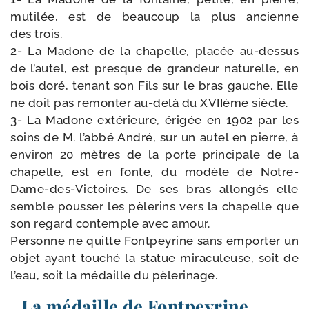
muti­lée, est de beau­coup la plus ancienne
des trois.
2- La Madone de la cha­pelle, pla­cée au-​dessus
de l’au­tel, est presque de gran­deur natu­relle, en
bois doré, tenant son Fils sur le bras gauche. Elle
ne doit pas remon­ter au-​delà du XVIIème siècle.
3- La Madone exté­rieure, éri­gée en 1902 par les
soins de M. l’ab­bé André, sur un autel en pierre, à
envi­ron 20 mètres de la porte prin­ci­pale de la
cha­pelle, est en fonte, du modèle de Notre-​
Dame-​des-​Victoires. De ses bras allon­gés elle
semble pous­ser les pèle­rins vers la cha­pelle que
son regard contemple avec amour.
Personne ne quitte Fontpeyrine sans empor­ter un
objet ayant tou­ché la sta­tue mira­cu­leuse, soit de
l’eau, soit la médaille du pèlerinage.
La médaille de Fontpeyrine