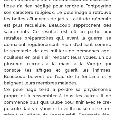
tique n’a rien négli­gé pour rendre à Fontpeyrine
son carac­tère reli­gieux. Le pèle­ri­nage a retrou­vé
les belles affluences de jadis. L’attitude géné­rale
est plus recueillie. Beaucoup s’ap­prochent des
sacre­ments. Ce résul­tat est dû en par­tie aux
retraites pré­pa­ra­toires qui, avant la guerre, se
don­naient régu­liè­re­ment. Rien d’é­di­fiant comme
le spec­tacle de ces mil­liers de per­sonnes age­
nouillées en plein air, ren­dant leurs voues, un ou
plu­sieurs cierges à la main, à la Vierge qui
console les affli­gés et gué­rit les infirmes.
Beaucoup boivent de l’eau de la fon­taine et y
baignent leurs membres malades.
Ce pèle­ri­nage tend à perdre sa phy­sio­no­mie
propre et à res­sem­bler à tous les autres. Il ne
com­mence plus qu’à l’aube pour finir avec le cré­
pus­cule. Jadis, il s’ou­vrait la veille au soir et se ter­