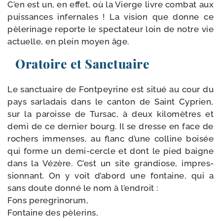
C’en est un, en effet, où la Vierge livre com­bat aux
puis­sances infer­nales ! La vision que donne ce
pèle­ri­nage reporte le spec­ta­teur loin de notre vie
actuelle, en plein moyen âge.
Oratoire et Sanctuaire
Le sanc­tuaire de Fontpeyrine est situé au cour du
pays sar­la­dais dans le can­ton de Saint Cyprien,
sur la paroisse de Tursac, à deux kilo­mètres et
demi de ce der­nier bourg. Il se dresse en face de
rochers immenses, au flanc d’une col­line boi­sée
qui forme un demi-​cercle et dont le pied baigne
dans la Vézère. C’est un site gran­diose, impres­
sion­nant. On y voit d’a­bord une fon­taine, qui a
sans doute don­né le nom à l’endroit :
Fons peregrinorum,
Fontaine des pèlerins,