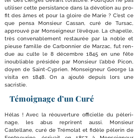
ler des cierges devant l’o­ra­toire. Pourquoi ne pas
uti­li­ser cette per­sis­tance dans la dévo­tion au pro­
fit des âmes et pour la gloire de Marie ? C’est ce
que pen­sa Monsieur Cassan, curé de Tursac,
approu­vé par Monseigneur l’é­vêque. La cha­pelle,
très conve­na­ble­ment res­tau­rée par la noble et
pieuse famille de Carbonnier de Marzac, fut ren­
due au culte le 8 décembre 1845 en une fête
inou­bliable pré­si­dée par Monsieur l’ab­bé Picon,
doyen de Saint-​Cyprien. Monseigneur George la
visi­ta en 1848. On a ajou­té depuis lors une
sacristie.
Témoignage d’un Curé
Hélas ! Avec la réou­ver­ture offi­cielle du pèle­ri­
nage, les abus reprirent aus­si. Monsieur
Castellane, curé de Trémolat et fidèle pèle­rin de
Fontpeyrine, écri­vait en 1857 à Monseigneur