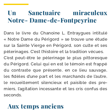
Un Sanctuaire miraculeux
Notre- Dame-de-Fontpeyrine
Dans le livre du Chanoine L. Entraygues inti­tu­lé
« Notre Dame du Périgord » se trouve une étude
sur la Sainte Vierge en Périgord, son culte et ses
pèle­ri­nages. C’est l’his­toire et la tra­di­tion vécues.
C’est peut-​être le pèle­ri­nage le plus pit­to­resque
du Périgord. Celui qui en est le témoin est frap­pé
du contraste que pré­sente, en ce lieu sau­vage,
les fidèles d’une part et les mar­chands de l’autre,
le recueille­ment silen­cieux et pai­sible des pre­
miers, l’a­gi­ta­tion inces­sante et les cris confus des
seconds.
Aux temps anciens