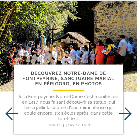
DÉCOUVREZ NOTRE-​DAME DE
FONTPEYRINE, SANCTUAIRE MARIAL
EN PÉRIGORD, EN PHOTOS
Ici à Fontpeyrine, Notre-Dame s'est manifestée
en 1417, nous faisant découvrir sa statue, qui
laissa jaillir la source d'eau miraculeuse qui
coule encore, six siècles après, dans cette
forêt de ...
Paru le
3 janvier 2017