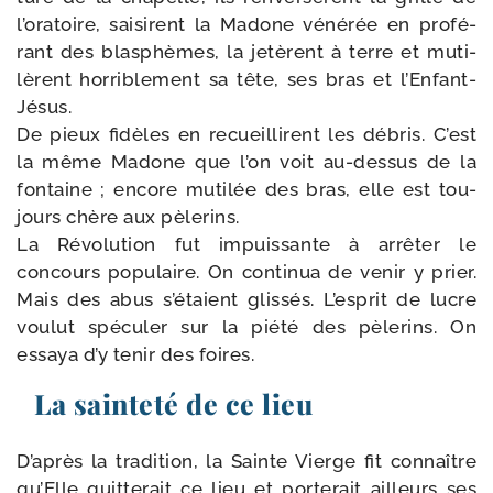
l’o­ra­toire, sai­sirent la Madone véné­rée en pro­fé­
rant des blas­phèmes, la jetèrent à terre et muti­
lèrent hor­ri­ble­ment sa tête, ses bras et l’Enfant-
Jésus.
De pieux fidèles en recueillirent les débris. C’est
la même Madone que l’on voit au-​dessus de la
fon­taine ; encore muti­lée des bras, elle est tou­
jours chère aux pèlerins.
La Révolution fut impuis­sante à arrê­ter le
concours popu­laire. On conti­nua de venir y prier.
Mais des abus s’é­taient glis­sés. L’esprit de lucre
vou­lut spé­cu­ler sur la pié­té des pèle­rins. On
essaya d’y tenir des foires.
La sainteté de ce lieu
D’après la tra­di­tion, la Sainte Vierge fit connaître
qu’Elle quit­te­rait ce lieu et por­te­rait ailleurs ses