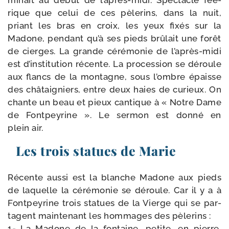
mi­nait au début de l’après-​midi. Spectacle fée­
rique que celui de ces pèle­rins, dans la nuit,
priant les bras en croix, les yeux fixés sur la
Madone, pen­dant qu’à ses pieds brû­lait une forêt
de cierges. La grande céré­mo­nie de l’après-​midi
est d’ins­ti­tu­tion récente. La pro­ces­sion se déroule
aux flancs de la mon­tagne, sous l’ombre épaisse
des châ­tai­gniers, entre deux haies de curieux. On
chante un beau et pieux can­tique à « Notre Dame
de Fontpeyrine ». Le ser­mon est don­né en
plein air.
Les trois statues de Marie
Récente aus­si est la blanche Madone aux pieds
de laquelle la céré­mo­nie se déroule. Car il y a à
Fontpeyrine trois sta­tues de la Vierge qui se par­
tagent main­te­nant les hom­mages des pèlerins :
1- La Madone de la fon­taine, petite, en pierre,