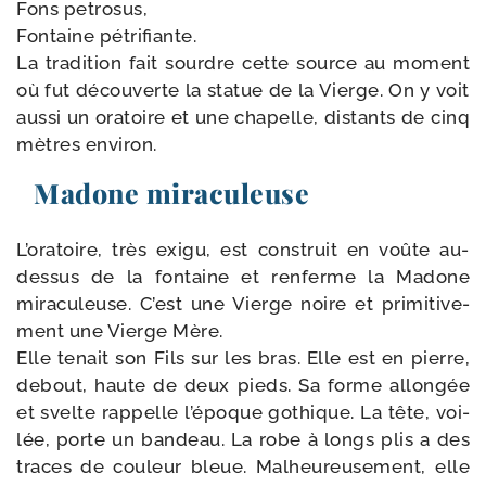
Fons petrosus,
Fontaine pétrifiante.
La tra­di­tion fait sourdre cette source au moment
où fut décou­verte la sta­tue de la Vierge. On y voit
aus­si un ora­toire et une cha­pelle, dis­tants de cinq
mètres environ.
Madone miraculeuse
L’oratoire, très exi­gu, est construit en voûte au-​
dessus de la fon­taine et ren­ferme la Madone
mira­cu­leuse. C’est une Vierge noire et pri­mi­ti­ve­
ment une Vierge Mère.
Elle tenait son Fils sur les bras. Elle est en pierre,
debout, haute de deux pieds. Sa forme allon­gée
et svelte rap­pelle l’é­poque gothique. La tête, voi­
lée, porte un ban­deau. La robe à longs plis a des
traces de cou­leur bleue. Malheureusement, elle