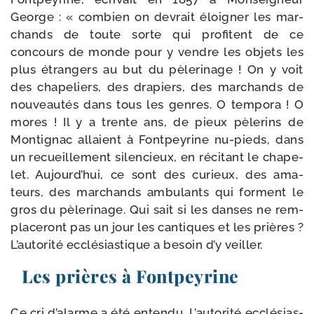
George : « com­bien on devrait éloi­gner les mar­
chands de toute sorte qui pro­fitent de ce
concours de monde pour y vendre les objets les
plus étran­gers au but du pèle­ri­nage ! On y voit
des cha­pe­liers, des dra­piers, des mar­chands de
nou­veau­tés dans tous les genres. O tem­po­ra ! O
mores ! Il y a trente ans, de pieux pèle­rins de
Montignac allaient à Fontpeyrine nu-​pieds, dans
un recueille­ment silen­cieux, en réci­tant le cha­pe­
let. Aujourd’hui, ce sont des curieux, des ama­
teurs, des mar­chands ambu­lants qui forment le
gros du pèle­ri­nage. Qui sait si les danses ne rem­
pla­ce­ront pas un jour les can­tiques et les prières ?
L’autorité ecclé­sias­tique a besoin d’y veiller.
Les prières à Fontpeyrine
Ce cri d’a­larme a été enten­du. L’autorité ecclé­sias­