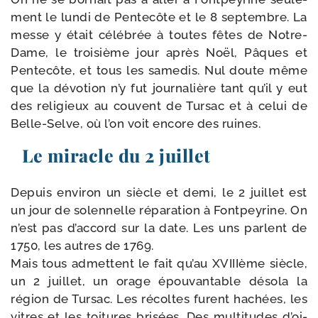
ment le lun­di de Pentecôte et le 8 sep­tembre. La
messe y était célé­brée à toutes fêtes de Notre-​
Dame, le troi­sième jour après Noël, Pâques et
Pentecôte, et tous les same­dis. Nul doute même
que la dévo­tion n’y fut jour­na­lière tant qu’il y eut
des reli­gieux au couvent de Tursac et à celui de
Belle-​Selve, où l’on voit encore des ruines.
Le miracle du 2 juillet
Depuis envi­ron un siècle et demi, le 2 juillet est
un jour de solen­nelle répa­ra­tion à Fontpeyrine. On
n’est pas d’ac­cord sur la date. Les uns parlent de
1750, les autres de 1769.
Mais tous admettent le fait qu’au XVIIIème siècle,
un 2 juillet, un orage épou­van­table déso­la la
région de Tursac. Les récoltes furent hachées, les
vitres et les toi­tures bri­sées. Des mul­ti­tudes d’oi­