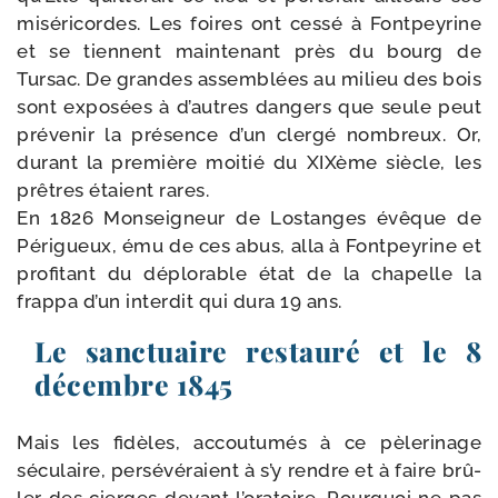
misé­ri­cordes. Les foires ont ces­sé à Fontpeyrine
et se tiennent main­te­nant près du bourg de
Tursac. De grandes assem­blées au milieu des bois
sont expo­sées à d’autres dan­gers que seule peut
pré­ve­nir la pré­sence d’un cler­gé nom­breux. Or,
durant la pre­mière moi­tié du XIXème siècle, les
prêtres étaient rares.
En 1826 Monseigneur de Lostanges évêque de
Périgueux, ému de ces abus, alla à Fontpeyrine et
pro­fi­tant du déplo­rable état de la cha­pelle la
frap­pa d’un inter­dit qui dura 19 ans.
Le sanctuaire restauré et le 8
décembre 1845
Mais les fidèles, accou­tu­més à ce pèle­ri­nage
sécu­laire, per­sé­vé­raient à s’y rendre et à faire brû­