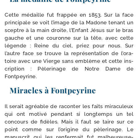
Cette médaille fut frap­pée en 1853. Sur la face
prin­ci­pale se voit l’i­mage de la Madone tenant un
sceptre à la main droite, l’Enfant Jésus sur le bras
gauche et une cou­ronne sur la tête, avec cette
légende : Reine du ciel, priez pour nous. Sur
l’autre face se trouve la repré­sen­ta­tion de l’o­ra­
toire avec une Vierge sans emblème et cette ins­
crip­tion : Pèlerinage de Notre Dame de
Fontpeyrine.
Miracles à Fontpeyrine
Il serait agréable de racon­ter les faits mira­cu­leux
qui ont moti­vé pen­dant si long­temps un tel
concours de fidèles. Mais il faut se taire sur ce
point comme sur l’o­ri­gine du pèle­ri­nage. Le
manus­crit qui les ren­fer­mait fut mal­heu­reu­se­