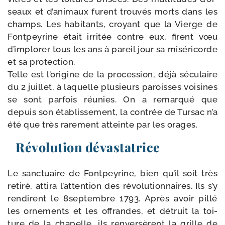
seaux et d’a­ni­maux furent trou­vés morts dans les
champs. Les habi­tants, croyant que la Vierge de
Fontpeyrine était irri­tée contre eux, firent vœu
d’im­plo­rer tous les ans à pareil jour sa misé­ri­corde
et sa protection.
Telle est l’o­ri­gine de la pro­ces­sion, déjà sécu­laire
du 2 juillet, à laquelle plu­sieurs paroisses voi­sines
se sont par­fois réunies. On a remar­qué que
depuis son éta­blis­se­ment, la contrée de Tursac n’a
été que très rare­ment atteinte par les orages.
Révolution dévastatrice
Le sanc­tuaire de Fontpeyrine, bien qu’il soit très
reti­ré, atti­ra l’at­ten­tion des révo­lu­tion­naires. Ils s’y
ren­dirent le 8septembre 1793. Après avoir pillé
les orne­ments et les offrandes, et détruit la toi­
ture de la cha­pelle, ils ren­ver­sèrent la grille de