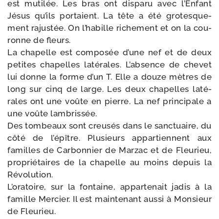
est muti­lée. Les bras ont dis­pa­ru avec l’Enfant
Jésus qu’ils por­taient. La tête a été gro­tes­que­
ment rajus­tée. On l’ha­bille riche­ment et on la cou­
ronne de fleurs.
La cha­pelle est com­po­sée d’une nef et de deux
petites cha­pelles laté­rales. L’absence de che­vet
lui donne la forme d’un T. Elle a douze mètres de
long sur cinq de large. Les deux cha­pelles laté­
rales ont une voûte en pierre. La nef prin­ci­pale a
une voûte lambrissée.
Des tom­beaux sont creu­sés dans le sanc­tuaire, du
côté de l’é­pître. Plusieurs appar­tiennent aux
familles de Carbonnier de Marzac et de Fleurieu,
pro­prié­taires de la cha­pelle au moins depuis la
Révolution.
L’oratoire, sur la fon­taine, appar­te­nait jadis à la
famille Mercier. Il est main­te­nant aus­si à Monsieur
de Fleurieu.