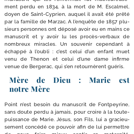
ment per­du en 1834, à la mort de M. Escalmel,
doyen de Saint-​Cyprien, auquel il avait été prê­té
par la famille de Marzac. A l’en­quête de 1857 plu­
sieurs per­sonnes ont dépo­sé avoir eu en mains ce
manus­crit et y avoir lu les procès-​verbaux de
nom­breux miracles. Un sou­ve­nir cepen­dant à
échap­pé à l’ou­bli : c’est celui d’un enfant muet
venu de Thenon et celui d’une dame infirme
venue de Bergerac, qui s’en retour­nèrent guéris.
Mère de Dieu : Marie est
notre Mère
Point n’est besoin du manus­crit de Fontpeyrine,
sans doute per­du à jamais, pour croire à la toute-​
puissance de Marie. Jésus, son Fils, lui a gra­cieu­
se­ment concé­dé ce pou­voir afin de lui per­mettre