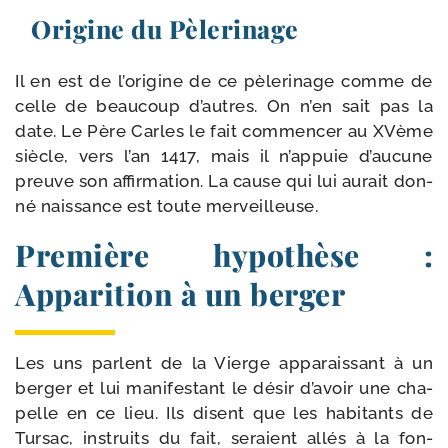
Origine du Pèlerinage
Il en est de l’o­ri­gine de ce pèle­ri­nage comme de
celle de beau­coup d’autres. On n’en sait pas la
date. Le Père Carles le fait com­men­cer au XVème
siècle, vers l’an 1417, mais il n’ap­puie d’au­cune
preuve son affir­ma­tion. La cause qui lui aurait don­
né nais­sance est toute merveilleuse.
Première hypothèse :
Apparition à un berger
Les uns parlent de la Vierge appa­rais­sant à un
ber­ger et lui mani­fes­tant le désir d’a­voir une cha­
pelle en ce lieu. Ils disent que les habi­tants de
Tursac, ins­truits du fait, seraient allés à la fon­