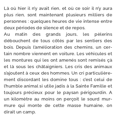
Là où hier il n’y avait rien, et où ce soir il n’y aura
plus rien, sont main­te­nant plu­sieurs mil­liers de
per­sonnes : quelques heures de vie intense entre
deux périodes de silence et de repos.
Au matin des grands jours, les pèle­rins
débouchent de tous côtés par les sen­tiers des
bois. Depuis l’a­mé­lio­ra­tion des che­mins, un cer­
tain nombre viennent en voi­ture. Les véhi­cules et
les mon­tures qui les ont ame­nés sont remi­sés çà
et là sous les châ­tai­gniers. Les cris des ani­maux
s’a­joutent à ceux des hommes. Un cri par­ti­cu­liè­re­
ment dis­cor­dant les domine tous : c’est celui de
l’humble ani­mal si utile jadis à la Sainte Famille et
tou­jours pré­cieux pour le pay­san péri­gour­din. A
un kilo­mètre au moins on per­çoit le sourd mur­
mure qui monte de cette masse humaine, on
dirait un camp.