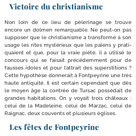
Victoire du christianisme
Non loin de ce lieu de pèle­ri­nage se trouve
encore un dol­men remar­quable. Ne peut-​on pas
sup­po­ser que le chris­tia­nisme a trans­for­mé à son
usage les rites mys­té­rieux que les païens y pra­ti­
quaient et que, pour la vraie pié­té, il a uti­li­sé le
concours qui se fai­sait pré­cé­dem­ment pour de
fausses idoles et pour l’at­trait des super­sti­tions ?
Cette hypo­thèse don­ne­rait à Fontpeyrine une très
haute anti­qui­té. Il est cer­tain cepen­dant que dès
le moyen âge la contrée de Tursac pos­sé­dait de
grandes habi­ta­tions. On y voyait trois châ­teaux :
celui de la Madeleine, celui de Marzac, celui de
Raignac, deux cou­vents et plu­sieurs églises.
Les fêtes de Fontpeyrine