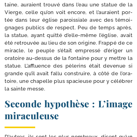
taine, auraient trou­vé dans l’eau une sta­tue de la
Vierge, celle qu’on voit encore, et l’au­raient por­
tée dans leur église parois­siale avec des témoi­
gnages publics de res­pect. Peu de temps après,
la sta­tue, ayant quit­té d’elle-​même l’é­glise, avait
été retrou­vée au lieu de son ori­gine. Frappé de ce
miracle, le peuple s’é­tait empres­sé d’é­ri­ger un
ora­toire au-​dessus de la fon­taine pour y mettre la
sta­tue. L’affluence des pèle­rins était deve­nue si
grande qu’il avait fal­lu construire, à côté de l’o­ra­
toire, une cha­pelle plus spa­cieuse pour y célé­brer
la sainte messe.
Seconde hypothèse : L’image
miraculeuse
D’autres, ils sont les plus nom­breux, disent qu’un