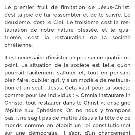
Le pre­mier fruit de l’imitation de Jésus-​Christ,
c’est la joie de lui res­sem­bler et de le suivre. Le
deuxième, c’est le Ciel. Le troi­sième c’est la res­
tau­ra­tion de notre nature bles­sée, et le qua­
trième, c’est la res­tau­ra­tion de la socié­té
chrétienne.
Il est néces­saire d’insister un peu sur ce qua­trième
point. La situa­tion de la socié­té est telle qu’on
pour­rait faci­le­ment s’affoler et, tout en pen­sant
bien faire, oublier qu’il y a un modèle de res­tau­ra­
tion et un seul : Jésus. Cela vaut pour la socié­té
comme pour les indi­vi­dus : « Omnia ins­tau­rare in
Christo, tout res­tau­rer dans le Christ », enseigne
l’épître aux Éphésiens. Or, ne nous y trom­pons
pas, il ne s’agit pas de mettre Jésus à la tête de ce
monde comme on éta­blit un roi consti­tu­tion­nel
sur une démo­cra­tie, il s’agit d’un chan­ge­ment