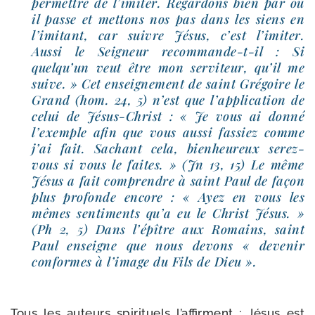
per­mettre de l’imiter. Regardons bien par où
il passe et met­tons nos pas dans les siens en
l’imitant, car suivre Jésus, c’est l’imiter.
Aussi le Seigneur recommande-​t-​il : Si
quelqu’un veut être mon ser­vi­teur, qu’il me
suive. » Cet ensei­gne­ment de saint Grégoire le
Grand (hom. 24, 5) n’est que l’application de
celui de Jésus-​Christ : « Je vous ai don­né
l’exemple afin que vous aus­si fas­siez comme
j’ai fait. Sachant cela, bien­heu­reux serez-​
vous si vous le faites. » (Jn 13, 15) Le même
Jésus a fait com­prendre à saint Paul de façon
plus pro­fonde encore : « Ayez en vous les
mêmes sen­ti­ments qu’a eu le Christ Jésus. »
(Ph 2, 5) Dans l’épître aux Romains, saint
Paul enseigne que nous devons « deve­nir
conformes à l’image du Fils de Dieu ».
Tous les auteurs spi­ri­tuels l’affirment : Jésus est