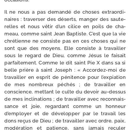
Il ne nous a pas deman­dé de choses extra­or­di­
naires : tra­ver­ser des déserts, man­ger des sau­te­
relles et nous vêtir d’un cilice en poils de cha­
meau, comme saint Jean Baptiste. C’est que la vie
chré­tienne ne consiste pas en ces choses qui ne
sont que des moyens. Elle consiste à tra­vailler
sous le regard de Dieu, comme Jésus le fai­sait
par­fai­te­ment. Comme le dit saint Pie X dans sa si
belle prière à saint Joseph : « Accordez-​moi de
tra­vailler en esprit de péni­tence pour l’expiation
de mes nom­breux péchés ; de tra­vailler en
conscience, met­tant le culte du devoir au-​dessus
de mes incli­na­tions ; de tra­vailler avec recon­nais­
sance et joie, regar­dant comme un hon­neur
d’employer et de déve­lop­per par le tra­vail les
dons reçus de Dieu ; de tra­vailler avec ordre, paix,
modé­ra­tion et patience, sans jamais recu­ler