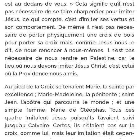
est au-​dedans de vous. » Cela signi­fie qu’il n’est
pas néces­saire de se faire char­pen­tier pour imi­ter
Jésus, ce qui compte, c’est d’imiter ses ver­tus et
son com­por­te­ment. De même il n’est pas néces­
saire de por­ter phy­si­que­ment une croix de bois
pour por­ter sa croix mais, comme Jésus nous le
dit, de nous renon­cer à nous-​mêmes. Il n’est pas
néces­saire de nous rendre en Palestine, car le
lieu où nous devons imi­ter Jésus Christ, c’est celui
où la Providence nous a mis.
Au pied de la Croix se tenaient Marie, la sainte par
excel­lence ; Marie-​Madeleine, la péni­tente ; saint
Jean, l’apôtre qui par­cour­ra le monde ; et une
simple femme, Marie de Cléophas. Tous ces
quatre imi­taient Jésus puisqu’ils l’avaient sui­vi
jusqu’au Calvaire. Certes, ils n’étaient pas sur la
croix, comme lui, mais leur imi­ta­tion était cepen­