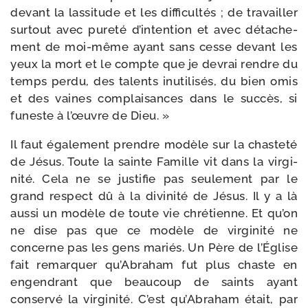
devant la las­si­tude et les dif­fi­cul­tés ; de tra­vailler
sur­tout avec pure­té d’intention et avec déta­che­
ment de moi-​même ayant sans cesse devant les
yeux la mort et le compte que je devrai rendre du
temps per­du, des talents inuti­li­sés, du bien omis
et des vaines com­plai­sances dans le suc­cès, si
funeste à l’œuvre de Dieu. »
Il faut éga­le­ment prendre modèle sur la chas­te­té
de Jésus. Toute la sainte Famille vit dans la vir­gi­
ni­té. Cela ne se jus­ti­fie pas seule­ment par le
grand res­pect dû à la divi­ni­té de Jésus. Il y a là
aus­si un modèle de toute vie chré­tienne. Et qu’on
ne dise pas que ce modèle de vir­gi­ni­té ne
concerne pas les gens mariés. Un Père de l’Église
fait remar­quer qu’Abraham fut plus chaste en
engen­drant que beau­coup de saints ayant
conser­vé la vir­gi­ni­té. C’est qu’Abraham était, par