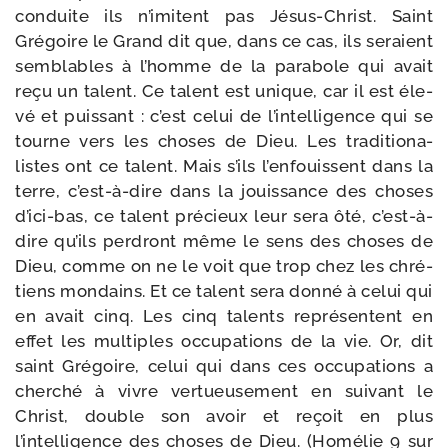
conduite ils n’imitent pas Jésus-​Christ. Saint
Grégoire le Grand dit que, dans ce cas, ils seraient
sem­blables à l’homme de la para­bole qui avait
reçu un talent. Ce talent est unique, car il est éle­
vé et puis­sant : c’est celui de l’intelligence qui se
tourne vers les choses de Dieu. Les tra­di­tio­na­
listes ont ce talent. Mais s’ils l’enfouissent dans la
terre, c’est-à-dire dans la jouis­sance des choses
d’ici-bas, ce talent pré­cieux leur sera ôté, c’est-à-
dire qu’ils per­dront même le sens des choses de
Dieu, comme on ne le voit que trop chez les chré­
tiens mon­dains. Et ce talent sera don­né à celui qui
en avait cinq. Les cinq talents repré­sentent en
effet les mul­tiples occu­pa­tions de la vie. Or, dit
saint Grégoire, celui qui dans ces occu­pa­tions a
cher­ché à vivre ver­tueu­se­ment en sui­vant le
Christ, double son avoir et reçoit en plus
l’intelligence des choses de Dieu. (Homélie 9 sur