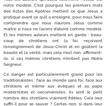
notre modèle. C’est pour­quoi les pre­miers mots
des Actes des Apôtres mettent ce que Jésus a
pra­ti­qué avant ce qu’il a ensei­gné, pour nous faire
com­prendre que nous n’aurons Jésus comme
maître si nous ne l’avons d’abord comme modèle.
Et les mêmes auteurs mettent en garde : beau­
coup de chré­tiens ont la foi, reçoivent
l’enseignement de Jésus-​Christ et en goûtent la
beau­té et la véri­té, mais cela n’est rien, affirment-​
ils, si ces mêmes chré­tiens n’imitent pas Notre
Seigneur.
Ce dan­ger est par­ti­cu­liè­re­ment grand pour les
tra­di­tio­na­listes : face au monde sans foi, face aux
chré­tiens et même aux évêques et au pape
moder­nistes et oecu­mé­nistes, ils sont le petit
nombre des chré­tiens vrai­ment fidèles. Cela leur
suffit-​il pour se sau­ver ? Certes non, si dans leur