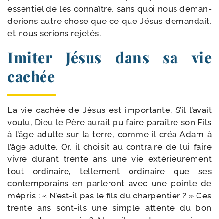
essen­tiel de les connaître, sans quoi nous deman­
de­rions autre chose que ce que Jésus deman­dait,
et nous serions rejetés.
Imiter Jésus dans sa vie
cachée
La vie cachée de Jésus est impor­tante. S’il l’avait
vou­lu, Dieu le Père aurait pu faire paraître son Fils
à l’âge adulte sur la terre, comme il créa Adam à
l’âge adulte. Or, il choi­sit au contraire de lui faire
vivre durant trente ans une vie exté­rieu­re­ment
tout ordi­naire, tel­le­ment ordi­naire que ses
contem­po­rains en par­le­ront avec une pointe de
mépris : « N’est-il pas le fils du char­pen­tier ? » Ces
trente ans sont-​ils une simple attente du bon