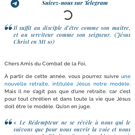
Suivez-nous sur Telegram
Il suf­fit au dis­ciple d’être comme son maître,
et au ser­vi­teur comme son sei­gneur. (Jésus
Christ en Mt 10)
Chers Amis du Combat de la Foi,
À par­tir de cette année, vous pour­rez suivre
une
nou­velle retraite, inti­tu­lée Jésus notre modèle
.
Mais il ne s’agit pas que d’une retraite, car c’est
pour tout chré­tien et dans toute la vie que Jésus
doit être le modèle. Qu’on en juge.
« Le Rédempteur ne se révèle à nous qui le
sui­vons que pour nous ouvrir la voie et nous