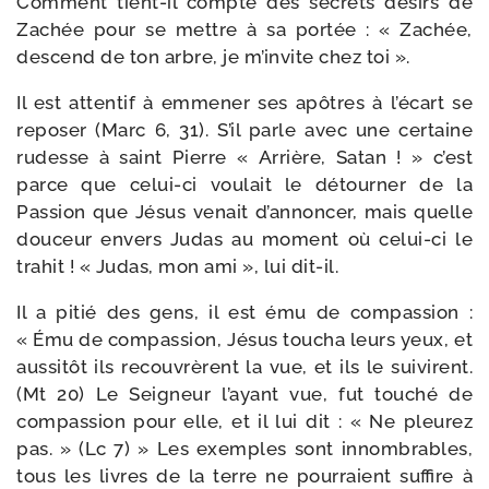
Comment tient-​il compte des secrets dési­rs de
Zachée pour se mettre à sa por­tée : « Zachée,
des­cend de ton arbre, je m’invite chez toi ».
Il est atten­tif à emme­ner ses apôtres à l’écart se
repo­ser (Marc 6, 31). S’il parle avec une cer­taine
rudesse à saint Pierre « Arrière, Satan ! » c’est
parce que celui-​ci vou­lait le détour­ner de la
Passion que Jésus venait d’annoncer, mais quelle
dou­ceur envers Judas au moment où celui-​ci le
tra­hit ! « Judas, mon ami », lui dit-il.
Il a pitié des gens, il est ému de com­pas­sion :
« Ému de com­pas­sion, Jésus tou­cha leurs yeux, et
aus­si­tôt ils recou­vrèrent la vue, et ils le sui­virent.
(Mt 20) Le Seigneur l’ayant vue, fut tou­ché de
com­pas­sion pour elle, et il lui dit : « Ne pleu­rez
pas. » (Lc 7) » Les exemples sont innom­brables,
tous les livres de la terre ne pour­raient suf­fire à