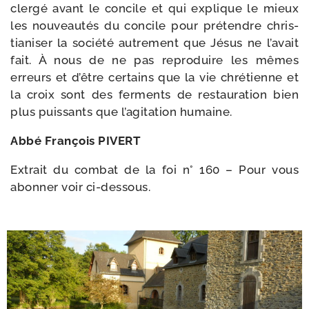
cler­gé avant le concile et qui explique le mieux
les nou­veau­tés du concile pour pré­tendre chris­
tia­ni­ser la socié­té autre­ment que Jésus ne l’avait
fait. À nous de ne pas repro­duire les mêmes
erreurs et d’être cer­tains que la vie chré­tienne et
la croix sont des fer­ments de res­tau­ra­tion bien
plus puis­sants que l’agitation humaine.
Abbé François PIVERT
Extrait du com­bat de la foi n° 160 – Pour vous
abon­ner voir ci-dessous.