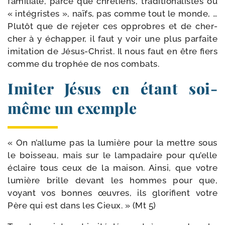
fami­liale, parce que chré­tiens, tra­di­tio­na­listes ou
« inté­gristes », naïfs, pas comme tout le monde, …
Plutôt que de reje­ter ces opprobres et de cher­
cher à y échap­per, il faut y voir une plus par­faite
imi­ta­tion de Jésus-​Christ. Il nous faut en être fiers
comme du tro­phée de nos combats.
Imiter Jésus en étant soi-​
même un exemple
« On n’allume pas la lumière pour la mettre sous
le bois­seau, mais sur le lam­pa­daire pour qu’elle
éclaire tous ceux de la mai­son. Ainsi, que votre
lumière brille devant les hommes pour que,
voyant vos bonnes œuvres, ils glo­ri­fient votre
Père qui est dans les Cieux. » (Mt 5)