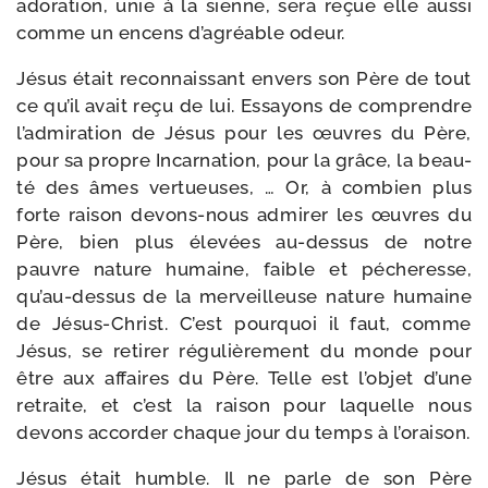
ado­ra­tion, unie à la sienne, sera reçue elle aus­si
comme un encens d’agréable odeur.
Jésus était recon­nais­sant envers son Père de tout
ce qu’il avait reçu de lui. Essayons de com­prendre
l’admiration de Jésus pour les œuvres du Père,
pour sa propre Incarnation, pour la grâce, la beau­
té des âmes ver­tueuses, … Or, à com­bien plus
forte rai­son devons-​nous admi­rer les œuvres du
Père, bien plus éle­vées au-​dessus de notre
pauvre nature humaine, faible et péche­resse,
qu’au-dessus de la mer­veilleuse nature humaine
de Jésus-​Christ. C’est pour­quoi il faut, comme
Jésus, se reti­rer régu­liè­re­ment du monde pour
être aux affaires du Père. Telle est l’objet d’une
retraite, et c’est la rai­son pour laquelle nous
devons accor­der chaque jour du temps à l’oraison.
Jésus était humble. Il ne parle de son Père