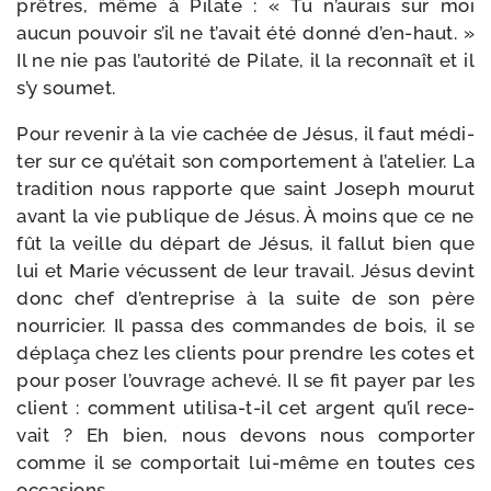
prêtres, même à Pilate : « Tu n’aurais sur moi
aucun pou­voir s’il ne t’avait été don­né d’en-haut. »
Il ne nie pas l’autorité de Pilate, il la recon­naît et il
s’y soumet.
Pour reve­nir à la vie cachée de Jésus, il faut médi­
ter sur ce qu’était son com­por­te­ment à l’atelier. La
tra­di­tion nous rap­porte que saint Joseph mou­rut
avant la vie publique de Jésus. À moins que ce ne
fût la veille du départ de Jésus, il fal­lut bien que
lui et Marie vécussent de leur tra­vail. Jésus devint
donc chef d’entreprise à la suite de son père
nour­ri­cier. Il pas­sa des com­mandes de bois, il se
dépla­ça chez les clients pour prendre les cotes et
pour poser l’ouvrage ache­vé. Il se fit payer par les
client : com­ment utilisa-​t-​il cet argent qu’il rece­
vait ? Eh bien, nous devons nous com­por­ter
comme il se com­por­tait lui-​même en toutes ces
occasions.