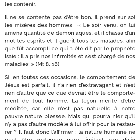
les contenir.
Il ne se contente pas d’être bon, il prend sur soi
les misères des hommes : « Le soir venu, on lui
ame­na quan­ti­té de démo­niaques, et il chas­sa d’un
mot les esprits et il gué­rit tous les malades, afin
que fût accom­pli ce qui a été dit par le pro­phète
Isaïe : il a pris nos infir­mi­tés et s’est char­gé de nos
mala­dies. » (Mt 8, 16)
Si, en toutes ces occa­sions, le com­por­te­ment de
Jésus est par­fait, il n’a rien d’extravagant et n’est
rien d’autre que ce que devrait être le com­por­te­
ment de tout homme. La leçon mérite d’être
médi­tée, car elle n’est pas natu­relle à notre
pauvre nature bles­sée. Mais qui pour­ra nier qu’il
n’y a pas d’autre modèle à lui offrir pour la res­tau­
rer ? Il faut donc l’affirmer : la nature humaine ne
peut être res­tau­rée qu’en imi­tant son divin