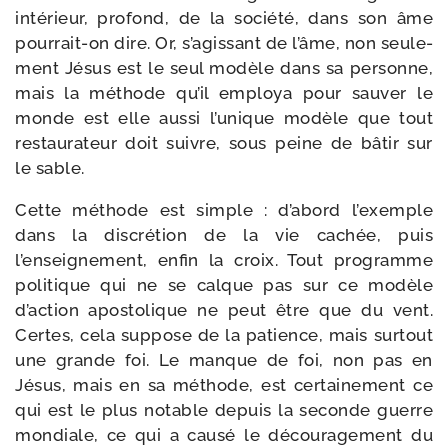
inté­rieur, pro­fond, de la socié­té, dans son âme
pourrait-​on dire. Or, s’agissant de l’âme, non seule­
ment Jésus est le seul modèle dans sa per­sonne,
mais la méthode qu’il employa pour sau­ver le
monde est elle aus­si l’unique modèle que tout
res­tau­ra­teur doit suivre, sous peine de bâtir sur
le sable.
Cette méthode est simple : d’abord l’exemple
dans la dis­cré­tion de la vie cachée, puis
l’enseignement, enfin la croix. Tout pro­gramme
poli­tique qui ne se calque pas sur ce modèle
d’action apos­to­lique ne peut être que du vent.
Certes, cela sup­pose de la patience, mais sur­tout
une grande foi. Le manque de foi, non pas en
Jésus, mais en sa méthode, est cer­tai­ne­ment ce
qui est le plus notable depuis la seconde guerre
mon­diale, ce qui a cau­sé le décou­ra­ge­ment du