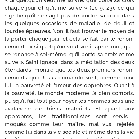
« Si quelqu’un veut me suivre, qu’il porte sa croix
chaque jour et qu’il me suive » (Lc 9, 23), ce qui
signi­fie qu’il ne s’agit pas de por­ter sa croix dans
les quelques occa­sions de mala­die, de deuil et
lourdes épreuves. Non. Il faut trou­ver le moyen de
la por­ter chaque jour, et cela se fait par le renon­
ce­ment : « si quelqu’un veut venir après moi, qu’il
se renonce à soi-​même, qu’il porte sa croix et me
suive ». Saint Ignace, dans la médi­ta­tion des deux
éten­dards, montre que les deux pre­miers renon­
ce­ments que Jésus demande sont, comme pour
lui, la pau­vre­té et l’amour des opprobres. Quant à
la pau­vre­té, le monde moderne l’a bien com­pris,
puisqu’il fait tout pour noyer les hommes sous une
ava­lanche de biens maté­riels. Et quant aux
opprobres, les tra­di­tio­na­listes sont ser­vis :
moqués comme leur maître, mal vus, reje­tés
comme lui dans la vie sociale et même dans la vie