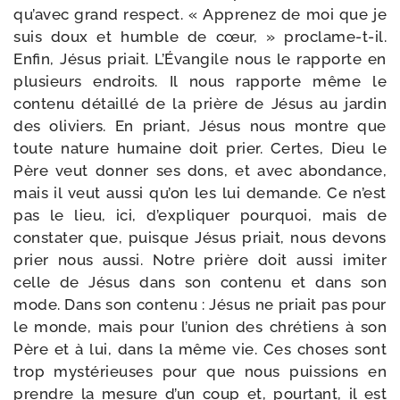
qu’avec grand res­pect. « Apprenez de moi que je
suis doux et humble de cœur, » proclame-​t-​il.
Enfin, Jésus priait. L’Évangile nous le rap­porte en
plu­sieurs endroits. Il nous rap­porte même le
conte­nu détaillé de la prière de Jésus au jar­din
des oli­viers. En priant, Jésus nous montre que
toute nature humaine doit prier. Certes, Dieu le
Père veut don­ner ses dons, et avec abon­dance,
mais il veut aus­si qu’on les lui demande. Ce n’est
pas le lieu, ici, d’expliquer pour­quoi, mais de
consta­ter que, puisque Jésus priait, nous devons
prier nous aus­si. Notre prière doit aus­si imi­ter
celle de Jésus dans son conte­nu et dans son
mode. Dans son conte­nu : Jésus ne priait pas pour
le monde, mais pour l’union des chré­tiens à son
Père et à lui, dans la même vie. Ces choses sont
trop mys­té­rieuses pour que nous puis­sions en
prendre la mesure d’un coup et, pour­tant, il est