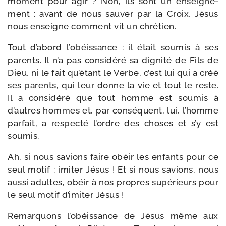
moment pour agir ? Non, ils sont un ensei­gne­
ment : avant de nous sau­ver par la Croix, Jésus
nous enseigne com­ment vit un chrétien.
Tout d’abord l’obéissance : il était sou­mis à ses
parents. Il n’a pas consi­dé­ré sa digni­té de Fils de
Dieu, ni le fait qu’étant le Verbe, c’est lui qui a créé
ses parents, qui leur donne la vie et tout le reste.
Il a consi­dé­ré que tout homme est sou­mis à
d’autres hommes et, par consé­quent, lui, l’homme
par­fait, a res­pec­té l’ordre des choses et s’y est
soumis.
Ah, si nous savions faire obéir les enfants pour ce
seul motif : imi­ter Jésus ! Et si nous savions, nous
aus­si adultes, obéir à nos propres supé­rieurs pour
le seul motif d’imiter Jésus !
Remarquons l’obéissance de Jésus même aux