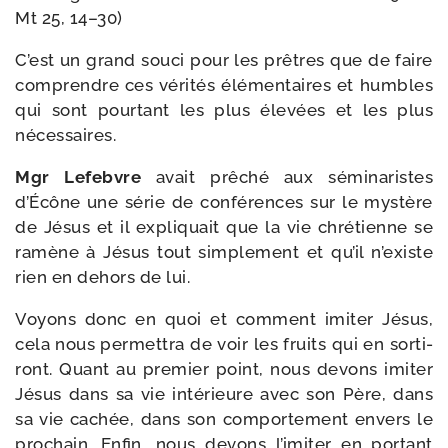
Mt 25, 14–30)
C’est un grand sou­ci pour les prêtres que de faire
com­prendre ces véri­tés élé­men­taires et humbles
qui sont pour­tant les plus éle­vées et les plus
nécessaires.
Mgr Lefebvre
avait prê­ché aux sémi­na­ristes
d’Écône une série de confé­rences sur le mys­tère
de Jésus et il expli­quait que la vie chré­tienne se
ramène à Jésus tout sim­ple­ment et qu’il n’existe
rien en dehors de lui.
Voyons donc en quoi et com­ment imi­ter Jésus,
cela nous per­met­tra de voir les fruits qui en sor­ti­
ront. Quant au pre­mier point, nous devons imi­ter
Jésus dans sa vie inté­rieure avec son Père, dans
sa vie cachée, dans son com­por­te­ment envers le
pro­chain. Enfin, nous devons l’imiter en por­tant