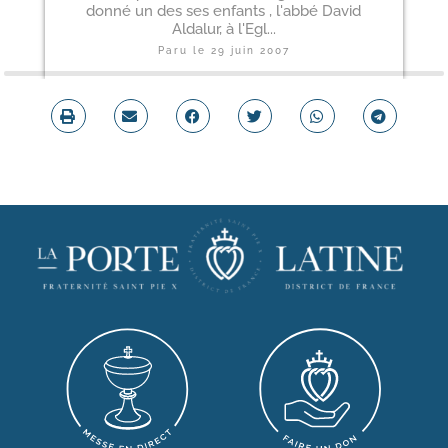
donné un des ses enfants , l'abbé David
Aldalur, à l'Egl...
Paru le
29 juin 2007