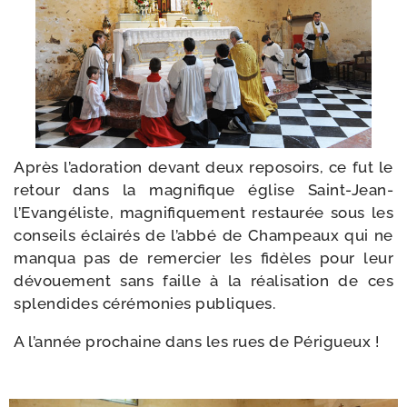
Après l’a­do­ra­tion devant deux repo­soirs, ce fut le
retour dans la magni­fique église Saint-​Jean-​
l’Evangéliste, magni­fi­que­ment res­tau­rée sous les
conseils éclai­rés de l’ab­bé de Champeaux qui ne
man­qua pas de remer­cier les fidèles pour leur
dévoue­ment sans faille à la réa­li­sa­tion de ces
splen­dides céré­mo­nies publiques.
A l’an­née pro­chaine dans les rues de Périgueux !