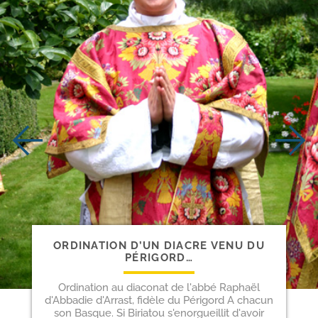
ORDINATION D’UN DIACRE VENU DU
PÉRIGORD…
Ordination au diaconat de l'abbé Raphaël
d'Abbadie d'Arrast, fidèle du Périgord A chacun
son Basque. Si Biriatou s'enorgueillit d'avoir