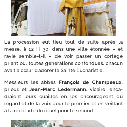
La pro­ces­sion eut lieu tout de suite après la
messe, à 12 H 30, dans une ville éton­née – et
ravie semble-​t-​il – de voir pas­ser un cor­tège
priant où, toutes géné­ra­tions confon­dues, cha­cun
avait à cœur d’a­do­rer la Sainte Eucharistie.
Messieurs les abbés
François
de Champeaux
,
prieur, et
Jean-​Marc Ledermann
, vicaire, enca­
draient leurs ouailles en les encou­ra­geant du
regard et de la voix pour le pre­mier et en veillant
à la rec­ti­tude du rituel pour le second…