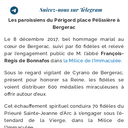
Suivez-nous sur Telegram
Les parois­siens du Périgord place Pélissière à
Bergerac
Le 8 décembre 2017, bel hom­mage marial au
cœur de Bergerac, sui­vi par 60 fidèles et rele­vé
par l’en­ga­ge­ment public de M. l’ab­bé
François-​
Régis de Bonnafos
dans
la Milice de l’Immaculée
.
Sous le regard vigi­lant de Cyrano de Bergerac,
pré­sent pour hono­rer sa Reine, les fidèles se
voient dis­tri­buer 600 médailles mira­cu­leuses à
offrir autour d’eux.
Cet échauf­fe­ment spi­ri­tuel condui­ra 70 fidèles du
Prieuré Sainte-​Jeanne d’Arc à s’en­ga­ger sous l’é­
ten­dard de la Vierge, dans la Milice de
l’Immaculée.