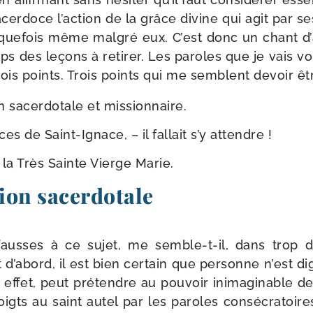
erdoce l’ac­tion de la grâce divine qui agit par ses
l­que­fois même mal­gré eux. C’est donc un chant d’
 des leçons à reti­rer. Les paroles que je vais vo
ois points. Trois points qui me semblent devoir êtr
on sacer­do­tale et missionnaire.
es de Saint-​Ignace, – il fal­lait s’y attendre !
 la Très Sainte Vierge Marie.
tion sacerdotale
fausses à ce sujet, me semble-​t-​il, dans trop d’e
 d’a­bord, il est bien cer­tain que per­sonne n’est d
ffet, peut pré­tendre au pou­voir inima­gi­nable de
gts au saint autel par les paroles consé­cra­toire