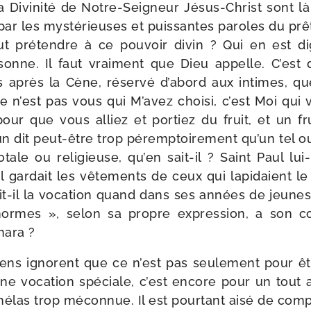
a Divinité de Notre-​Seigneur Jésus-​Christ sont là 
ar les mys­té­rieuses et puis­santes paroles du prê
ut pré­tendre à ce pou­voir divin ? Qui en est d
­sonne. Il faut vrai­ment que Dieu appelle. C’est
s après la Cène, réser­vé d’a­bord aux intimes, qu
 n’est pas vous qui M’avez choi­si, c’est Moi qui v
pour que vous alliez et por­tiez du fruit, et un fr
un dit peut-​être trop péremp­toi­re­ment qu’un tel ou
­tale ou reli­gieuse, qu’en sait-​il ? Saint Paul lui
l gar­dait les vête­ments de ceux qui lapi­daient l
t-​il la voca­tion quand dans ses années de jeu­ness
ormes », selon sa propre expres­sion, a son con
mara ?
iens ignorent que ce n’est pas seule­ment pour êtr
une voca­tion spé­ciale, c’est encore pour un tout 
 hélas trop mécon­nue. Il est pour­tant aisé de co