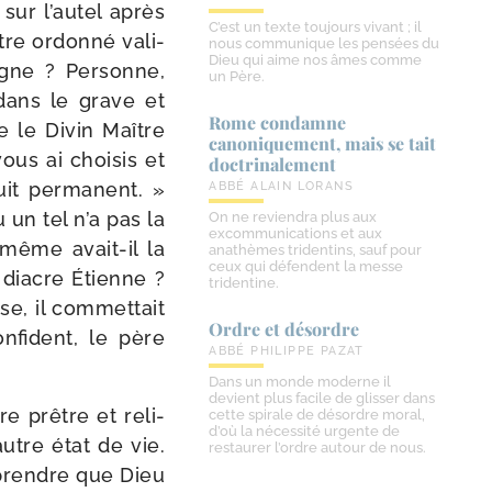
sur l’au­tel après
C’est un texte toujours vivant ; il
tre ordon­né vali­
nous communique les pensées du
Dieu qui aime nos âmes comme
igne ? Personne,
un Père.
 dans le grave et
Rome condamne
e le Divin Maître
canoniquement, mais se tait
ous ai choi­sis et
doctrinalement
uit per­ma­nent. »
ABBÉ ALAIN LORANS
 un tel n’a pas la
On ne reviendra plus aux
excommunications et aux
-​même avait-​il la
anathèmes tridentins, sauf pour
ceux qui défendent la messe
e diacre Étienne ?
tridentine.
e, il com­met­tait
Ordre et désordre
fi­dent, le père
ABBÉ PHILIPPE PAZAT
Dans un monde moderne il
devient plus facile de glisser dans
e prêtre et reli­
cette spirale de désordre moral,
d’où la nécessité urgente de
autre état de vie.
restaurer l’ordre autour de nous.
m­prendre que Dieu