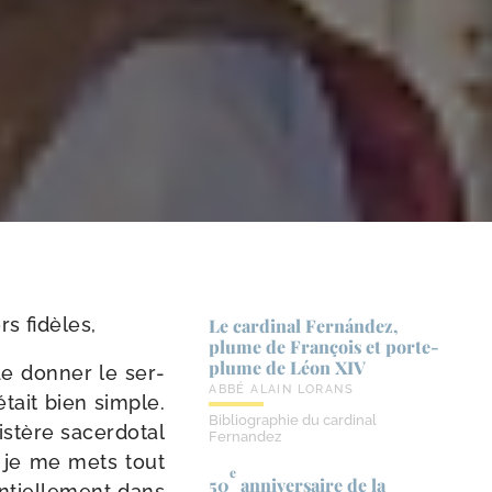
s fidèles,
Le cardinal Fernández,
plume de François et porte-​
plume de Léon XIV
de don­ner le ser­
ABBÉ ALAIN LORANS
 était bien simple.
Bibliographie du cardinal
s­tère sacer­do­tal
Fernandez
is je me mets tout
e
50
anniversaire de la
n­tiel­le­ment dans