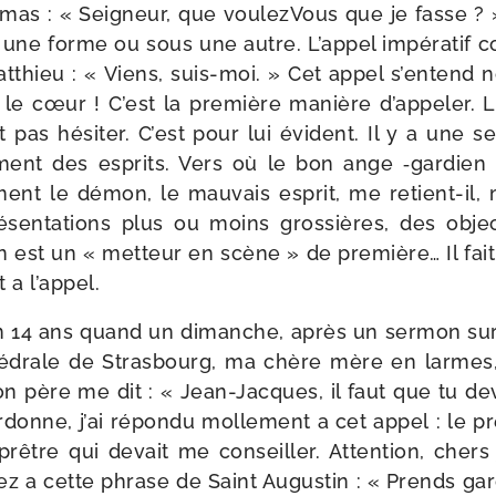
mas : « Seigneur, que voulezVous que je fasse ?
s une forme ou sous une autre. L’appel impé­ra­tif
tthieu : « Viens, suis-​moi. » Cet appel s’en­tend
r le cœur ! C’est la pre­mière manière d’ap­pe­ler
pas hési­ter. C’est pour lui évident. Il y a une 
­ment des esprits. Vers où le bon ange ‑gar­dien m’
ent le démon, le mau­vais esprit, me retient-​il, m
­sen­ta­tions plus ou moins gros­sières, des objec­
 est un « met­teur en scène » de pre­mière… Il fai
 a l’appel.
on 14 ans quand un dimanche, après un ser­mon sur 
é­drale de Strasbourg, ma chère mère en larmes, 
on père me dit : « Jean-​Jacques, il faut que tu de
onne, j’ai répon­du mol­le­ment a cet appel : le pr
 prêtre qui devait me conseiller. Attention, cher
sez a cette phrase de Saint Augustin : « Prends ga