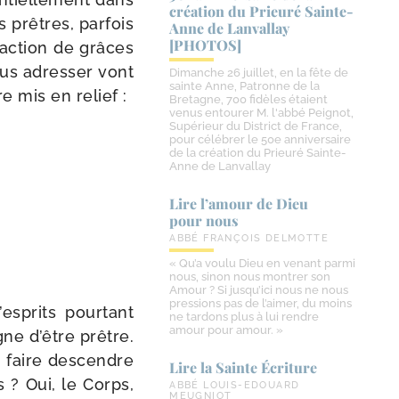
création du Prieuré Sainte-​
 prêtres, par­fois
Anne de Lanvallay
[PHOTOS]
ac­tion de grâces
us adres­ser vont
Dimanche 26 juillet, en la fête de
sainte Anne, Patronne de la
e mis en relief :
Bretagne, 700 fidèles étaient
venus entourer M. l'abbé Peignot,
Supérieur du District de France,
pour célébrer le 50e anniversaire
de la création du Prieuré Sainte-
Anne de Lanvallay
Lire l’amour de Dieu
pour nous
ABBÉ FRANÇOIS DELMOTTE
« Qu’a voulu Dieu en venant parmi
nous, sinon nous montrer son
Amour ? Si jusqu’ici nous ne nous
pressions pas de l’aimer, du moins
s­prits pour­tant
ne tardons plus à lui rendre
amour pour amour. »
igne d’être prêtre.
 faire des­cendre
Lire la Sainte Écriture
s ? Oui, le Corps,
ABBÉ LOUIS-EDOUARD
MEUGNIOT