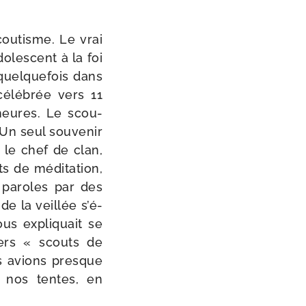
cou­tisme. Le vrai
do­les­cent à la foi
quel­que­fois dans
célé­brée vers 11
heures. Le scou­
Un seul sou­ve­nir
 le chef de clan,
 de médi­ta­tion,
es paroles par des
de la veillée s’é­
nous expli­quait se
iers « scouts de
ous avions presque
s nos tentes, en