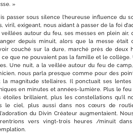
sse. »
uis pas­ser sous silence l’heu­reuse influence du s
, viril, exi­geant, nous aidant à pas­ser de la foi d’a­
s veillées autour du feu, ses messes en plein air, 
an­ger depuis minuit, alors que la messe était 
voir cou­ché sur la dure, mar­ché près de deux 
t ce que ne pou­vaient pas la famille et le col­lège. 
nes. Une nuit, a la veillée autour du feu de camp,
­ni­cien, nous par­la presque comme pour des points
 la magni­tude stel­laires. Il ponc­tuait ses lent
­miques en minutes et années-​lumière. Plus le feu 
s étoiles brillaient, plus les constel­la­tions qu’il 
ans le ciel, plus aus­si dans nos cœurs de rou­t
 l’a­do­ra­tion du Divin Créateur aug­men­taient. N
en­trions vers vingt-​trois heures /​minuit dan
emplation.