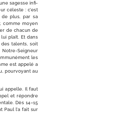
 une sagesse infi­
ur céleste : c’est
s de plus, par sa
­lier, comme moyen
­ser de cha­cun de
 lui plaît. Et dans
, des talents, soit
. Notre-​Seigneur
om­mu­né­ment les
omme est appe­lé a
eu, pour­voyant au
i appelle. Il faut
’ap­pel et répondre
men­tale. Dès 14–15
Paul l’a fait sur