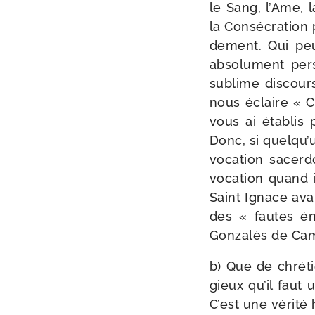
le Sang, l’Ame, l
la Consécration p
de­ment. Qui pe
abso­lu­ment per
sublime dis­cour
nous éclaire « Ce
vous ai éta­blis 
Donc, si quel­qu’
voca­tion sacer­do
voca­tion quand i
Saint Ignace avai
des « fautes én
Gonzalès de Ca
b) Que de chré­t
gieux qu’il faut 
C’est une véri­té