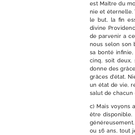
est Maître du mon
nie et éter­nelle
le but, la fin e
divine Providence
de par­ve­nir a c
nous selon son bon
sa bon­té infi­nie
cinq, soit deux,
donne des grâces
grâces d’é­tat. N
un état de vie, r
salut de cha­cun
c) Mais voyons av
être dis­po­nible.
géné­reu­se­ment. 
ou 16 ans, tout 