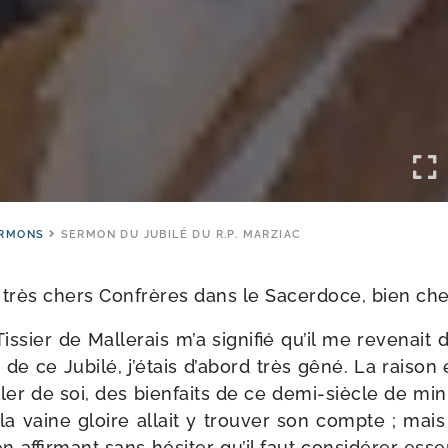
RMONS
SERMON DU JUBILÉ DU R.P. MARZIAC
très chers Confrères dans le Sacerdoce, bien cher
ssier de Mallerais m’a signi­fié qu’il me reve­nait 
 de ce Jubilé, j’é­tais d’a­bord très gêné. La rai­son
ar­ler de soi, des bien­faits de ce demi-​siècle de mini
, la vaine gloire allait y trou­ver son compte ; ma
 en affir­mant sans hési­ter qu’il faut consi­dé­rer esse