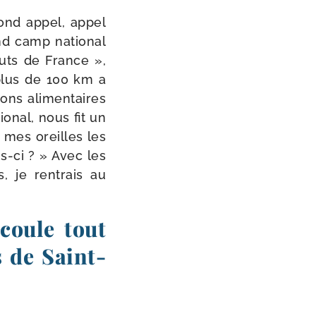
cond appel, appel
and camp natio­nal
outs de France »,
plus de 100 km a
ions ali­men­taires
o­nal, nous fit un
 mes oreilles les
s-​ci ? » Avec les
 je ren­trais au
écoule tout
s de Saint-