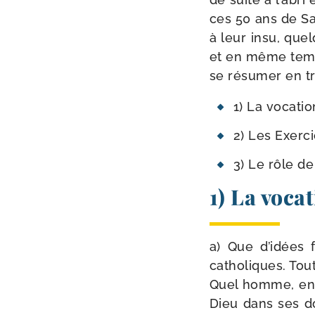
ces 50 ans de Sac
à leur insu, que
et en même temps
se résu­mer en tr
1) La voca­ti
2) Les Exercic
3) Le rôle de
1) La voca
a) Que d’i­dées 
catho­liques. Tout
Quel homme, en e
Dieu dans ses doi