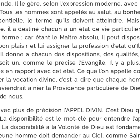
de. Il le gère, selon l’ex­pres­sion moderne, avec
. Tous les hommes sont appe­lés au salut, au bon­he
ssen­tielle, le terme qu’ils doivent atteindre. Mai
, il a des­ti­né cha­cun a un état de vie par­ti­cu
e terme ; car étant le Maître abso­lu, Il peut dis­po
 plai­sir et lui assi­gner la pro­fes­sion d’é­tat qu’Il
, Il donne a cha­cun des dis­po­si­tions, des qua­li­tés
 soit un, comme le pré­cise l’Évangile. Il y a plus
 en rap­port avec cet état. Ce que l’on appelle c
ier la voca­tion divine, c’est-​a-​dire que chaque h
evien­drait a nier la Providence par­ti­cu­lière de Di
 de nous.
ec plus de pré­ci­sion l’APPEL DIVIN. C’est Dieu qu
 La dis­po­ni­bi­li­té est le mot-​clé pour entendre l
La dis­po­ni­bi­li­té a la Volonté de Dieu est fon­da­
jeune homme doit deman­der au Ciel, comme Saint 