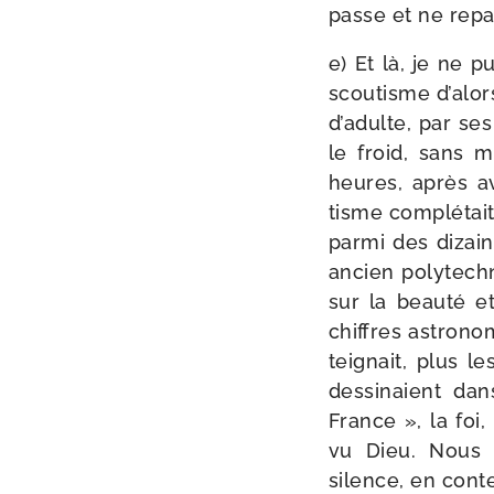
passe et ne repa
e) Et là, je ne p
scou­tisme d’a­lors
d’a­dulte, par se
le froid, sans m
heures, après a
tisme com­plé­tai
par­mi des dizai
ancien poly­tech
sur la beau­té et
chiffres astro­no
tei­gnait, plus le
des­si­naient d
France », la foi,
vu Dieu. Nous r
silence, en cont