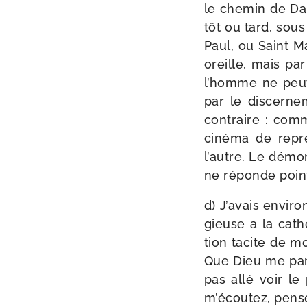
le che­min de Da
tôt ou tard, sou
Paul, ou Saint Ma
oreille, mais pa
l’homme ne peut 
par le dis­cer­ne
contraire : com­m
ciné­ma de repré
l’autre. Le démon
ne réponde point
d) J’avais envi­r
gieuse a la cath
tion tacite de m
Que Dieu me par­d
pas allé voir le
m’é­cou­tez, pen­