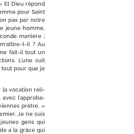
 » Et Dieu répond
 comme pour Saint
 non pas par notre
. Le jeune homme,
seconde manière ;
attire-​t-​il ? Au
e fait-​il tout un
tions. L’une suit
t tout pour que je
la voca­tion reli­
avec l’ap­pro­ba­
viennes prêtre. »
e­mier. Je ne suis
s jeunes gens qui
rde a la grâce qui