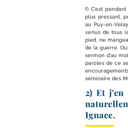
f) C’est pen­dan
plus pres­sant, p
au Puy-​en-​Vela
venus de tous l
pied, ne man­geant
de la guerre. Oui
ser­mon d’au moi
paroles de ce ser
encou­ra­ge­men
sémi­naire des Mi
2) Et j’en
naturellem
Ignace.