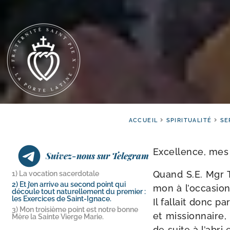
ACCUEIL
SPIRITUALITÉ
SE
Excellence, mes 
Suivez-nous sur Telegram
Quand S.E. Mgr Ti
1) La vocation sacerdotale
2) Et j’en arrive au second point qui
mon à l’oc­ca­sion
découle tout naturellement du premier :
les Exercices de Saint-Ignace.
Il fal­lait donc p
3) Mon troisième point est notre bonne
et mis­sion­naire
Mère la Sainte Vierge Marie.
de suite à l’a­bri