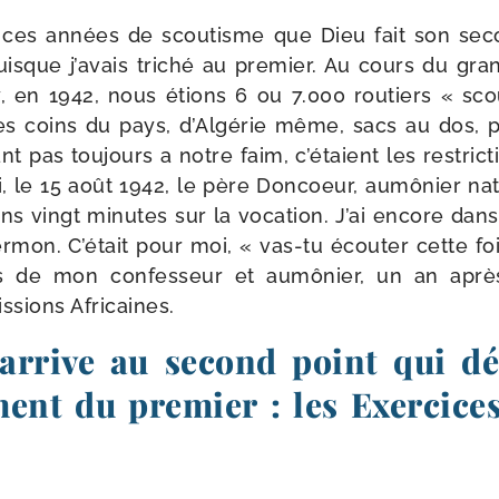
t ces années de scou­tisme que Dieu fait son se
uisque j’a­vais tri­ché au pre­mier. Au cours du gr
y, en 1942, nous étions 6 ou 7.000 rou­tiers « sc
es coins du pays, d’Algérie même, sacs au dos, 
 pas tou­jours a notre faim, c’é­taient les res­tric­t
, le 15 août 1942, le père Doncoeur, aumô­nier nati
ns vingt minutes sur la voca­tion. J’ai encore dans
­mon. C’était pour moi, « vas-​tu écou­ter cette foi
ts de mon confes­seur et aumô­nier, un an après,
ssions Africaines.
 arrive au second point qui d
ent du premier : les Exercice