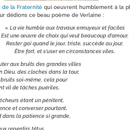
 de la Fraternité
qui oeuvrent hum­ble­ment à la p
eur dédions ce beau poème de Verlaine :
«
La vie humble aux tra­vaux ennuyeux et faciles
Est une œuvre de choix qui veut beau­coup d’amour.
Rester gai quand le jour, triste, suc­cède au jour,
Être fort, et s’user en cir­cons­tances viles,
uter aux bruits des grandes villes
n Dieu, des cloches dans la tour,
 bruits soi-​même, cela pour
 vil de tâches puériles,
êcheurs étant un pénitent,
ence et conver­ser pourtant,
 dans la patience si grande,
ux repen­tirs têtus,