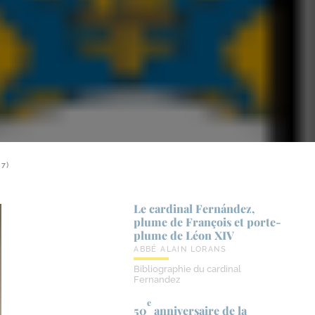
7)
Le cardinal Fernández,
plume de François et porte-​
plume de Léon XIV
ABBÉ ALAIN LORANS
Bibliographie du cardinal
Fernandez
e
50
anniversaire de la