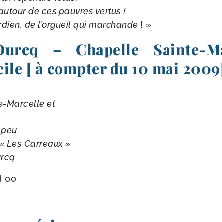
 autour de ces pauvres vertus !
ardien, de l’orgueil qui mar­chande
! »
-​Ourcq – Chapelle Sainte-​M
cile [ à compter du 10 mai 2009
-​Marcelle et
mpeu
 « Les Carreaux »
urcq
H 00