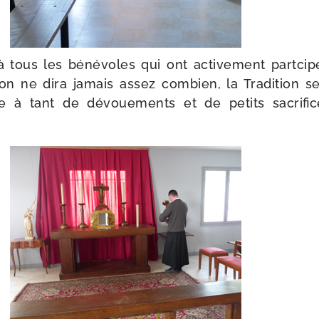
à tous les béné­voles qui ont acti­ve­ment part­ci­
 on ne dira jamais assez com­bien, la Tradition se
e à tant de dévoue­ments et de petits sacri­fi