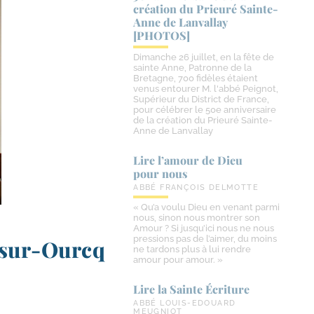
création du Prieuré Sainte-​
Anne de Lanvallay
[PHOTOS]
Dimanche 26 juillet, en la fête de
sainte Anne, Patronne de la
Bretagne, 700 fidèles étaient
venus entourer M. l'abbé Peignot,
Supérieur du District de France,
pour célébrer le 50e anniversaire
de la création du Prieuré Sainte-
Anne de Lanvallay
Lire l’amour de Dieu
pour nous
ABBÉ FRANÇOIS DELMOTTE
« Qu’a voulu Dieu en venant parmi
nous, sinon nous montrer son
Amour ? Si jusqu’ici nous ne nous
pressions pas de l’aimer, du moins
​sur-​Ourcq
ne tardons plus à lui rendre
amour pour amour. »
Lire la Sainte Écriture
ABBÉ LOUIS-EDOUARD
MEUGNIOT