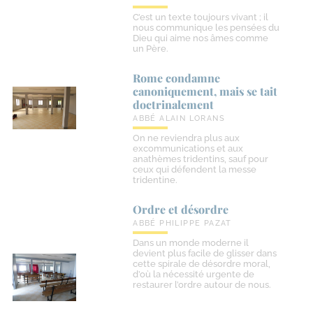
C’est un texte toujours vivant ; il
nous communique les pensées du
Dieu qui aime nos âmes comme
un Père.
Rome condamne
canoniquement, mais se tait
doctrinalement
ABBÉ ALAIN LORANS
On ne reviendra plus aux
excommunications et aux
anathèmes tridentins, sauf pour
ceux qui défendent la messe
tridentine.
Ordre et désordre
ABBÉ PHILIPPE PAZAT
Dans un monde moderne il
devient plus facile de glisser dans
cette spirale de désordre moral,
d’où la nécessité urgente de
restaurer l’ordre autour de nous.