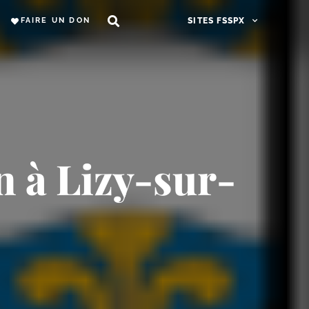
FAIRE UN DON
SITES FSSPX
 à Lizy-​sur-​