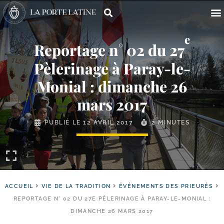
e
Reportage n° 02 du 27
Pèlerinage à Paray-​le-​
Monial : dimanche 26
mars 2017
PUBLIÉ LE
12 AVRIL 2017
2 MINUTES
ACCUEIL
VIE DE LA TRADITION
ÉVÉNEMENTS DES PRIEURÉS
REPORTAGE N° 02 DU 27E PÈLERINAGE À PARAY-​LE-​MONIAL :
DIMANCHE 26 MARS 2017