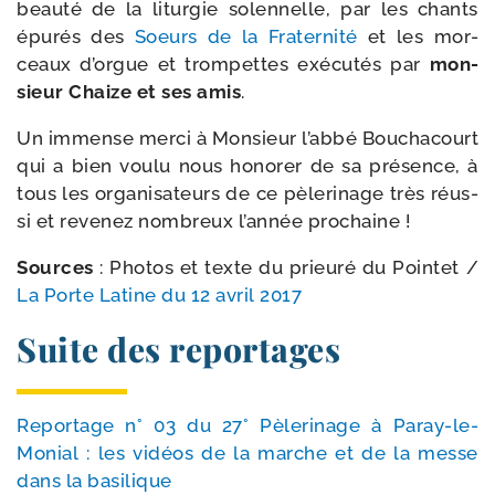
beau­té de la litur­gie solen­nelle, par les chants
épu­rés des
Soeurs de la Fraternité
et les mor­
ceaux d’orgue et trom­pettes exé­cu­tés par
mon­
sieur Chaize et ses amis
.
Un immense mer­ci à Monsieur l’abbé Bouchacourt
qui a bien vou­lu nous hono­rer de sa pré­sence, à
tous les orga­ni­sa­teurs de ce pèle­ri­nage très réus­
si et reve­nez nom­breux l’année prochaine !
Sources
: Photos et texte du prieu­ré du Pointet /​
La Porte Latine du 12 avril 2017
Suite des reportages
Reportage n° 03 du 27° Pèlerinage à Paray-​le-​
Monial : les vidéos de la marche et de la messe
dans la basilique