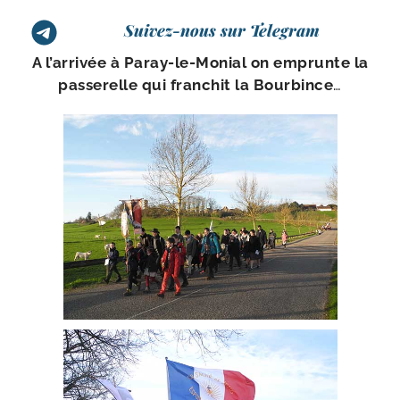
Suivez-nous sur Telegram
A l’ar­ri­vée à Paray-​le-​Monial on emprunte la
pas­se­relle qui fran­chit la Bourbince
…