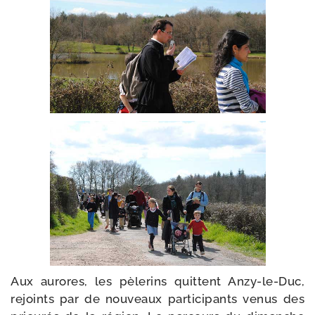
Aux aurores, les pèle­rins quittent Anzy-​le-​Duc,
rejoints par de nou­veaux par­ti­ci­pants venus des