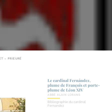
ET – PRIEURÉ
Le cardinal Fernández,
plume de François et porte-​
plume de Léon XIV
ABBÉ ALAIN LORANS
Bibliographie du cardinal
Fernandez