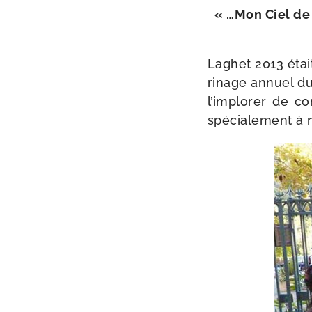
« …Mon Ciel de 
Laghet 2013 étai
ri­nage annuel d
l’im­plo­rer de 
spé­cia­le­ment à