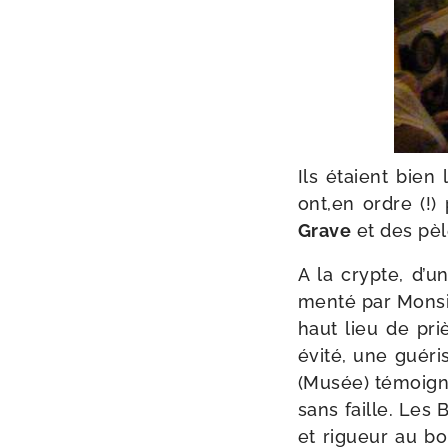
Ils étaient bien 
ont,en ordre (!)
Grave
et des pèle
A la crypte, d’u
men­té par Monsie
haut lieu de pri
évi­té, une gué­r
(Musée) témoigne
sans faille. Les
et rigueur au bon