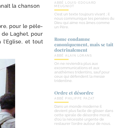
ABBÉ LOUIS-EDOUARD
naît la chan­son
MEUGNIOT
C’est un texte toujours vivant ; il
nous communique les pensées du
Dieu qui aime nos âmes comme
re, pour le pèle­
un Père.
e de Laghet, pour
Rome condamne
l’Eglise, et tout
canoniquement, mais se tait
doctrinalement
ABBÉ ALAIN LORANS
On ne reviendra plus aux
excommunications et aux
anathèmes tridentins, sauf pour
ceux qui défendent la messe
tridentine.
Ordre et désordre
ABBÉ PHILIPPE PAZAT
Dans un monde moderne il
devient plus facile de glisser dans
cette spirale de désordre moral,
d’où la nécessité urgente de
restaurer l’ordre autour de nous.