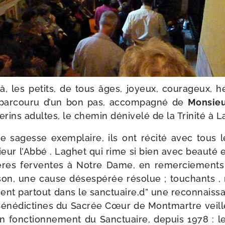
là, les petits, de tous âges, joyeux, cou­ra­geux, he
 par­cou­ru d’un bon pas, accom­pa­gné de
Monsieu
­rins adultes, le che­min déni­ve­lé de la Trinité à L
ne sagesse exem­plaire, ils ont réci­té avec tous l
ur l’Abbé . Laghet qui rime si bien avec beau­té et
ères fer­ventes à Notre Dame, en remer­cie­ment
i­son, une cause déses­pé­rée réso­lue ; tou­chants , 
nt par­tout dans le sanctuaire,d” une recon­nais­sa
 Bénédictines du Sacrée Cœur de Montmartre veille
 fonc­tion­ne­ment du Sanctuaire, depuis 1978 : leu