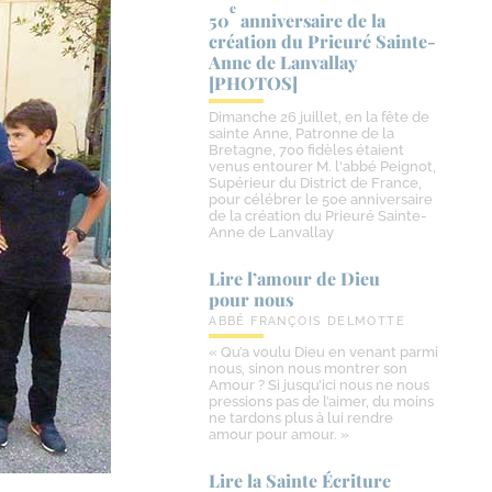
e
50
anniversaire de la
création du Prieuré Sainte-​
Anne de Lanvallay
[PHOTOS]
Dimanche 26 juillet, en la fête de
sainte Anne, Patronne de la
Bretagne, 700 fidèles étaient
venus entourer M. l'abbé Peignot,
Supérieur du District de France,
pour célébrer le 50e anniversaire
de la création du Prieuré Sainte-
Anne de Lanvallay
Lire l’amour de Dieu
pour nous
ABBÉ FRANÇOIS DELMOTTE
« Qu’a voulu Dieu en venant parmi
nous, sinon nous montrer son
Amour ? Si jusqu’ici nous ne nous
pressions pas de l’aimer, du moins
ne tardons plus à lui rendre
amour pour amour. »
Lire la Sainte Écriture