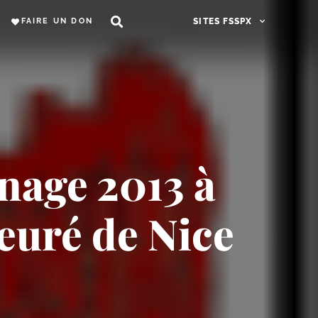
FAIRE UN DON
SITES FSSPX
nage 2013 à
euré de Nice