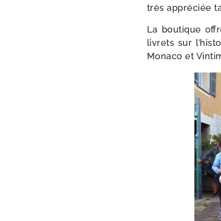
très appré­ciée t
La bou­tique offr
livrets sur l’his
Monaco et Vintim