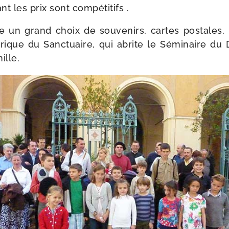
ant les prix sont compétitifs .
e un grand choix de sou­ve­nirs, cartes pos­tales, 
­to­rique du Sanctuaire, qui abrite le Séminaire d
ille.