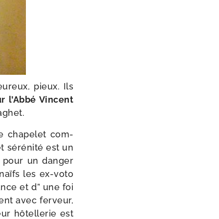
u­reux, pieux. Ils
r l’Abbé Vincent
aghet.
e cha­pe­let com­
 séré­ni­té est un
s pour un dan­ger
naïfs les ex-​voto
nce et d” une foi
nt avec fer­veur,
r hôtel­le­rie est