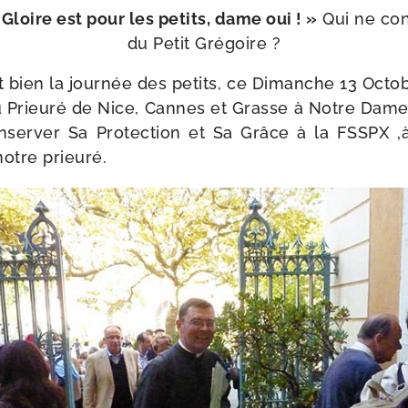
Gloire est pour les petits, dame oui ! »
Qui ne con
du Petit Grégoire ?
t bien la jour­née des petits, ce Dimanche 13 Octob
u Prieuré de Nice, Cannes et Grasse à Notre Dam
conser­ver Sa Protection et Sa Grâce à la FSSPX ‚à 
 notre prieuré.