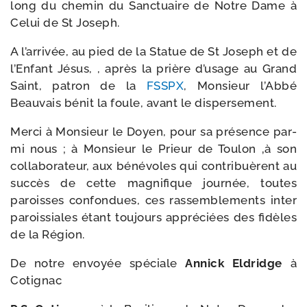
long du che­min du Sanctuaire de Notre Dame à
Celui de St Joseph.
A l’ar­ri­vée, au pied de la Statue de St Joseph et de
l’Enfant Jésus, , après la prière d’u­sage au Grand
Saint, patron de la
FSSPX
, Monsieur l’Abbé
Beauvais bénit la foule, avant le dispersement.
Merci à Monsieur le Doyen, pour sa pré­sence par­
mi nous ; à Monsieur le Prieur de Toulon ‚à son
col­la­bo­ra­teur, aux béné­voles qui contri­buèrent au
suc­cès de cette magni­fique jour­née, toutes
paroisses confon­dues, ces ras­sem­ble­ments inter
parois­siales étant tou­jours appré­ciées des fidèles
de la Région.
De notre envoyée spé­ciale
Annick Eldridge
à
Cotignac