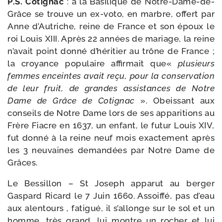
P.S. Cotignac
: à la Basilique de Notre-​Dame-​de-​
Grâce se trouve un ex-​voto, en marbre, offert par
Anne d’Autriche, reine de France et son époux le
roi Louis XIII. Après 22 années de mariage, la reine
n’a­vait point don­né d’hé­ri­tier au trône de France ;
la croyance popu­laire affir­mait que«
plu­sieurs
femmes enceintes avait reçu, pour la conser­va­tion
de leur fruit, de grandes assis­tances de Notre
Dame de Grâce de Cotignac
». Obeissant aux
conseils de Notre Dame lors de ses appa­ri­tions au
Frère Fiacre en 1637, un enfant, le futur Louis XIV,
fut don­né à la reine neuf mois exac­te­ment après
les 3 neu­vaines deman­dées par Notre Dame de
Grâces.
Le Bessillon – St Joseph appa­rut au ber­ger
Gaspard Ricard le 7 Juin 1660. Assoiffé, pas d’eau
aux alen­tours , fati­gué, il s’al­longe sur le sol et un
homme, très grand, lui montre un rocher et lui