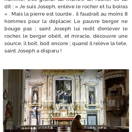
dit : » Je suis Joseph, enlève le rocher et tu boi­ras
« . Mais la pierre est lourde , il fau­drait au moins 8
hommes pour la dépla­cer. Le pauvre ber­ger ne
bouge pas ; saint Joseph lui redit d’en­le­ver le
rocher, le ber­ger obéit, et miracle, découvre une
source, il boit, boit encore ; quand il relève la tete,
saint Joseph a disparu !