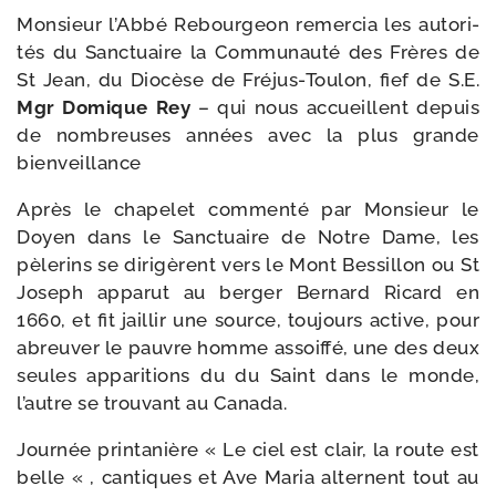
Monsieur l’Abbé Rebourgeon remer­cia les auto­ri­
tés du Sanctuaire la Communauté des Frères de
St Jean, du Diocèse de Fréjus-​Toulon, fief de S.E.
Mgr Domique Rey
– qui nous accueillent depuis
de nom­breuses années avec la plus grande
bienveillance
Après le cha­pe­let com­men­té par Monsieur le
Doyen dans le Sanctuaire de Notre Dame, les
pèle­rins se diri­gèrent vers le Mont Bessillon ou St
Joseph appa­rut au ber­ger Bernard Ricard en
1660, et fit jaillir une source, tou­jours active, pour
abreu­ver le pauvre homme assoif­fé, une des deux
seules appa­ri­tions du du Saint dans le monde,
l’autre se trou­vant au Canada.
Journée prin­ta­nière « Le ciel est clair, la route est
belle « , can­tiques et Ave Maria alternent tout au