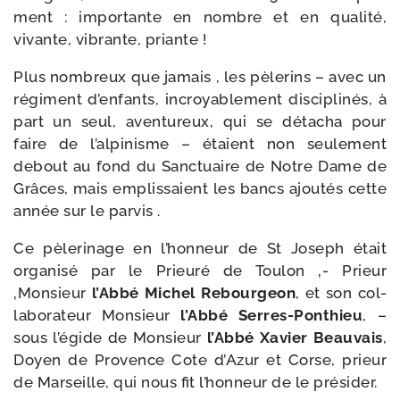
ment : impor­tante en nombre et en qua­li­té,
vivante, vibrante, priante !
Plus nom­breux que jamais , les pèle­rins – avec un
régi­ment d’en­fants, incroya­ble­ment dis­ci­pli­nés, à
part un seul, aven­tu­reux, qui se déta­cha pour
faire de l’al­pi­nisme – étaient non seule­ment
debout au fond du Sanctuaire de Notre Dame de
Grâces, mais emplis­saient les bancs ajou­tés cette
année sur le parvis .
Ce pèle­ri­nage en l’hon­neur de St Joseph était
orga­ni­sé par le Prieuré de Toulon ‚- Prieur
‚Monsieur
l’Abbé Michel Rebourgeon
, et son col­
la­bo­ra­teur Monsieur
l’Abbé Serres-​Ponthieu
, –
sous l’é­gide de Monsieur
l’Abbé Xavier Beauvais
,
Doyen de Provence Cote d’Azur et Corse, prieur
de Marseille, qui nous fit l’hon­neur de le présider.