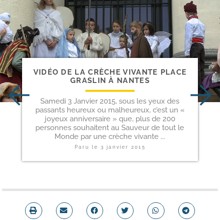
VIDÉO DE LA CRÈCHE VIVANTE PLACE
GRASLIN À NANTES
Samedi 3 Janvier 2015, sous les yeux des
passants heureux ou malheureux, c’est un «
joyeux anniversaire » que, plus de 200
personnes souhaitent au Sauveur de tout le
Monde par une crèche vivante ...
Paru le
3 janvier 2015