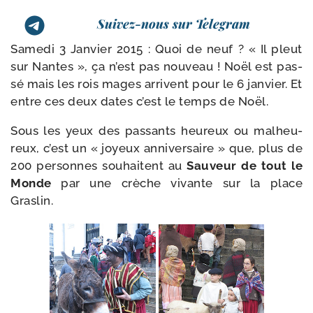
Suivez-nous sur Telegram
Samedi 3 Janvier 2015 : Quoi de neuf ? « Il pleut
sur Nantes », ça n’est pas nou­veau ! Noël est pas­
sé mais les rois mages arrivent pour le 6 jan­vier. Et
entre ces deux dates c’est le temps de Noël.
Sous les yeux des pas­sants heu­reux ou mal­heu­
reux, c’est un « joyeux anni­ver­saire » que, plus de
200 per­sonnes sou­haitent au
Sauveur de tout le
Monde
par une crèche vivante sur la place
Graslin.