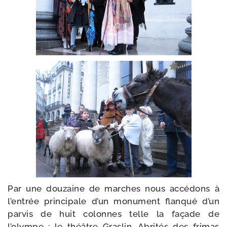
Par une dou­zaine de marches nous accé­dons à
l’entrée prin­ci­pale d’un monu­ment flan­qué d’un
par­vis de huit colonnes telle la façade de
l’olympe : le théâtre Graslin. Abrités des fri­mas