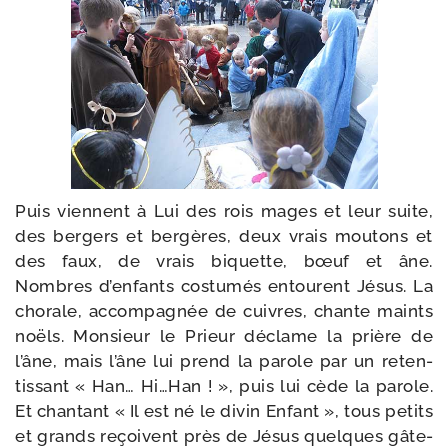
Puis viennent à Lui des rois mages et leur suite,
des ber­gers et ber­gères, deux vrais mou­tons et
des faux, de vrais biquette, bœuf et âne.
Nombres d’enfants cos­tu­més entourent Jésus. La
cho­rale, accom­pa­gnée de cuivres, chante maints
noëls. Monsieur le Prieur déclame la prière de
l’âne, mais l’âne lui prend la parole par un reten­
tis­sant « Han… Hi…Han ! », puis lui cède la parole.
Et chan­tant « Il est né le divin Enfant », tous petits
et grands reçoivent près de Jésus quelques gâte­