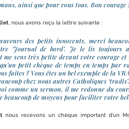
ans, ain­si que pour vous tous. Bon courage !
llet
, nous avons reçu la lettre suivante :
u­veurs des petits inno­cents, mer­ci beau­c
tre ‘Journal de bord’. Je le lis tou­jours 
t me sens très petite devant votre cou­rage et v
 qu’un petit chèque de temps en temps par ra
ous faites ? Vous êtes un bel exemple de la VRAI
u­coup chez nous autres Catholiques ‘tra­dis’.
moi comme un ser­mon, il me redonne du cou­
 beau­coup de moyens pour faci­li­ter votre bel
t
nous rece­vons un chèque impor­tant d’un Mo