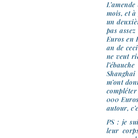
L’amende 
mois, et à
un deuxièm
pas assez
Euros en F
an de ceci
ne veut r
l’ébauche
Shanghai p
m’ont don­
com­plé­t
000 Euros
autour, c’
PS : je su
leur corp