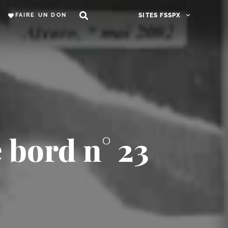
FAIRE UN DON
SITES FSSPX
 bord n° 23