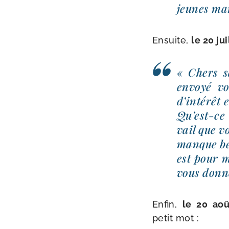
jeunes mam
Ensuite,
le 20 jui
« Chers sa
envoyé vo
d’intérêt e
Qu’est-ce
vail que v
manque bea
est pour 
vous donne
Enfin,
le 20 aoû
petit mot :