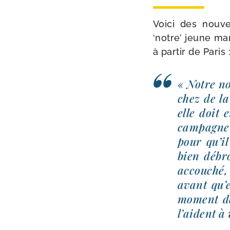
Voici des nou­v
‘notre’ jeune 
à par­tir de Paris 
« Notre no
chez de la
elle doit
cam­pagne 
pour qu’il
bien débro
accou­ché,
avant qu’e
moment de
l’aident à