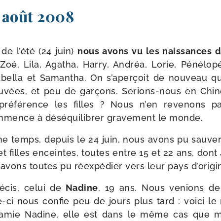
 août 2008
de l’été (24 juin)
nous avons vu les nais­sances 
Zoé, Lila, Agatha, Harry, Andréa, Lorie, Pénélop
zabella et Samantha. On s’aperçoit de nou­veau qu
au­vées, et peu de gar­çons. Serions-​nous en Ch
pré­fé­rence les filles ? Nous n’en reve­nons 
­mence à dés­équi­li­brer gra­ve­ment le monde.
 temps, depuis le 24 juin, nous avons pu sau­ver
filles enceintes, toutes entre 15 et 22 ans, dont 4 
avons toutes pu réex­pé­dier vers leur pays d’origi
­cis, celui de
Nadine
, 19 ans. Nous venions de
le-​ci nous confie peu de jours plus tard : voi­ci l
mie Nadine, elle est dans le même cas que mo