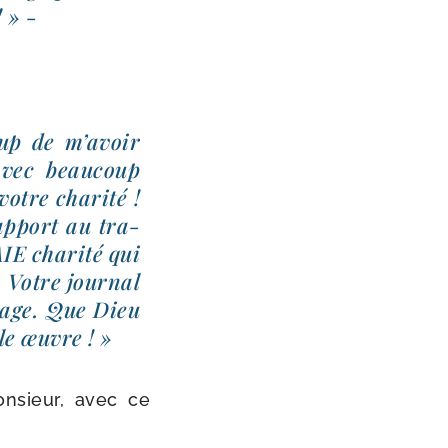
 » -
oup de m’avoir
avec beau­coup
otre cha­ri­té !
p­port au tra­
E cha­ri­té qui
 Votre jour­nal
rage. Que Dieu
le œuvre ! »
nsieur, avec ce