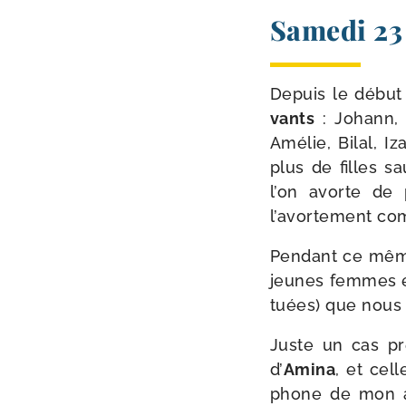
Samedi 23
Depuis le début 
vants
: Johann, 
Amélie, Bilal, I
plus de filles s
l’on avorte de 
l’avortement com
Pendant ce même
jeunes femmes et 
tuées) que nous 
Juste un cas pré
d’
Amina
, et cel
phone de mon a