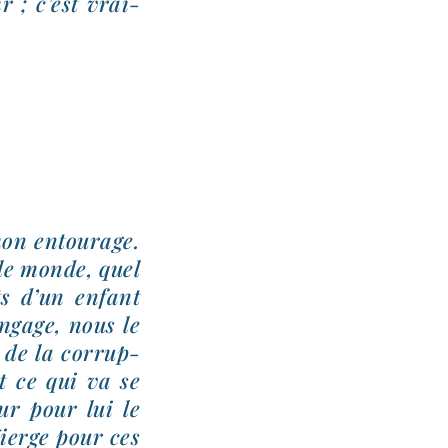
r ; c’est vrai­
mon entou­rage.
 le monde, quel
s d’un enfant
an­gage, nous le
 de la cor­rup­
st ce qui va se
ur pour lui le
Vierge pour ces