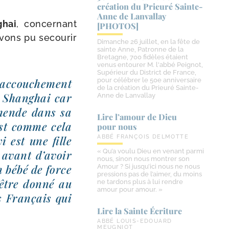
création du Prieuré Sainte-​
Anne de Lanvallay
hai
, concer­nant
[PHOTOS]
vons pu secou­rir
Dimanche 26 juillet, en la fête de
sainte Anne, Patronne de la
Bretagne, 700 fidèles étaient
venus entourer M. l'abbé Peignot,
Supérieur du District de France,
 accou­che­ment
pour célébrer le 50e anniversaire
de la création du Prieuré Sainte-
té Shanghai car
Anne de Lanvallay
amende dans sa
Lire l’amour de Dieu
est comme cela
pour nous
i est une fille
ABBÉ FRANÇOIS DELMOTTE
« Qu’a voulu Dieu en venant parmi
as avant d’avoir
nous, sinon nous montrer son
n bébé de force
Amour ? Si jusqu’ici nous ne nous
pressions pas de l’aimer, du moins
être don­né au
ne tardons plus à lui rendre
amour pour amour. »
s Français qui
Lire la Sainte Écriture
ABBÉ LOUIS-EDOUARD
MEUGNIOT