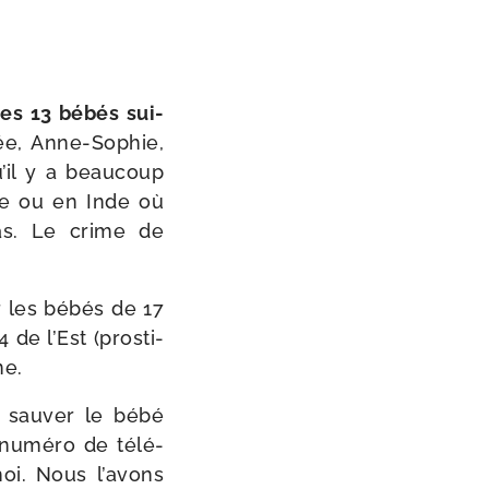
des 13 bébés sui­
ée, Anne-​Sophie,
’il y a beau­coup
ine ou en Inde où
pas. Le crime de
 les bébés de 17
de l’Est (pros­ti­
ne.
 sau­ver le bébé
e numé­ro de télé­
i. Nous l’avons