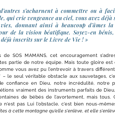
’autres s’acharnent à com­mettre ou à faci­l
le, qui crie ven­geance au ciel, vous avez déjà 
vies, don­nant ain­si à beau­coup d’âmes la pos
our de la vision béa­ti­fique. Soyez-​en bénis
éjà ins­crits sur le Livre de Vie ! »
rs de SOS MAMANS, cet encou­ra­ge­ment s’adre
tes par­tie de notre équipe. Mais toute gloire est
mme vous avez pu l’entrevoir à tra­vers dif­fé­ren
 – le seul véri­table obs­tacle aux sau­ve­tages, 
onfiance en Dieu, notre incré­du­li­té, notre pusi
tions vrai­ment des ins­tru­ments par­faits de Die
en­taines de bébés de l’avortement, mais tous. 
e n’est pas Lui l’obstacle, c’est bien nous-​mê
tes à cette mon­tagne qu’elle s’enlève, et elle s’enlè