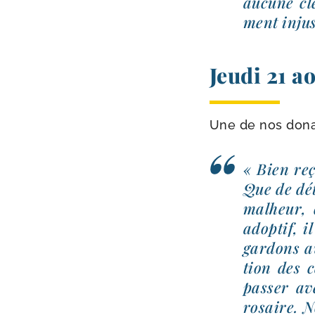
aucune clé
ment injus
Jeudi 21 a
Une de nos dona­
« Bien reç
Que de dét
mal­heur,
adop­tif, i
gar­dons a
tion des c
pas­ser a
rosaire. N