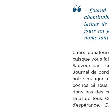
« Quand d
abo­mi­nab
taines de 
jouir un j
noms sont d
Chers dona­teu
puisque vous fai
Sauveur, car – co
‘Journal de bord’
notre manque de c
péchés. Si nous é
rions pas des c
salut de tous. C
d’espérance. «
Di