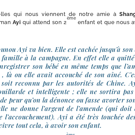
elles qui nous viennent de notre amie à
Shang
ème
maman
Ayi
qui attend son 2
enfant et que nous a
:
u­nou Ayi va bien. Elle est cachée jusqu’à son
 famille à la cam­pagne. En effet elle a quit­
 enre­gis­trer son bébé en même temps que l’
, là ou elle avait accou­ché de son aîné. C’
 soit recon­nu par les auto­ri­tés de Chine. Ay
uillarde et intel­li­gente ; elle ne sor­ti­ra p
 de peur qu’on la dénonce ou fasse avor­ter so
lle ne donne l’argent de l’amende (qui doit 
 l’accouchement). Ayi a été très tou­chée de
 vivre tout cela, à avoir son enfant.
ème