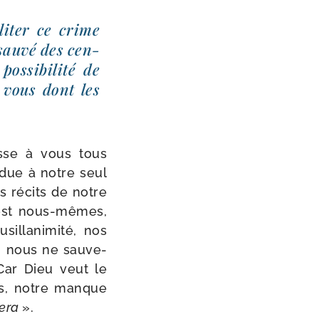
i­ter ce crime
sau­vé des cen­
­si­bi­li­té de
, vous dont les
sse à vous tous
 due à notre seul
ts récits de notre
c’est nous-​mêmes,
l­la­ni­mi­té, nos
u, nous ne sau­ve­
Car Dieu veut le
mes, notre manque
vera
».