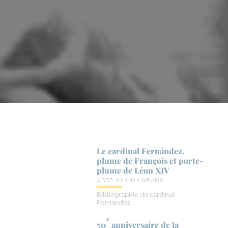
Le cardinal Fernández,
plume de François et porte-​
plume de Léon XIV
ABBÉ ALAIN LORANS
Bibliographie du cardinal
Fernandez
e
50
anniversaire de la