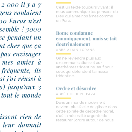
 2 000 il y a 7
C’est un texte toujours vivant ; il
gens vou­laient
nous communique les pensées du
Dieu qui aime nos âmes comme
000 Euros n’est
un Père.
 semble ! 3000
Rome condamne
ve pen­dant un
canoniquement, mais se tait
doctrinalement
ent cher que ça
ABBÉ ALAIN LORANS
as envi­sa­ger
On ne reviendra plus aux
 à mes amies à
excommunications et aux
anathèmes tridentins, sauf pour
fré­quente, ils
ceux qui défendent la messe
tridentine.
i j’ai réus­si à
o) jusqu’aux 3
Ordre et désordre
 tout le monde
ABBÉ PHILIPPE PAZAT
Dans un monde moderne il
devient plus facile de glisser dans
cette spirale de désordre moral,
issent rien de
d’où la nécessité urgente de
restaurer l’ordre autour de nous.
 leur don­nait