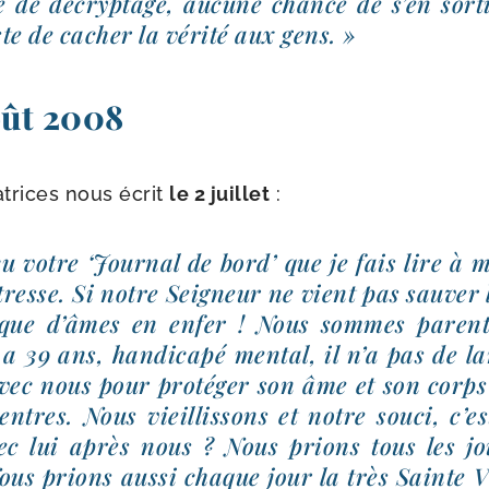
 de décryp­tage, aucune chance de s’en sor­ti
te de cacher la véri­té aux gens. »
oût 2008
trices nous écrit
le 2 juillet
:
u votre ‘Journal de bord’ que je fais lire à 
resse. Si notre Seigneur ne vient pas sau­ver
 que d’âmes en enfer ! Nous sommes parent
l a 39 ans, han­di­ca­pé men­tal, il n’a pas de l
vec nous pour pro­té­ger son âme et son corps
entres. Nous vieillis­sons et notre sou­ci, c’e
vec lui après nous ? Nous prions tous les jo
ous prions aus­si chaque jour la très Sainte 