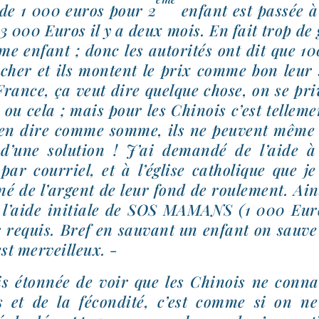
de 1 000 euros pour 2
enfant est pas­sée à
 3 000 Euros il y a deux mois. En fait trop de 
e enfant ; donc les auto­ri­tés ont dit que 1
 cher et ils montent le prix comme bon leur
rance, ça veut dire quelque chose, on se pri
 ou cela ; mais pour les Chinois c’est tel­le­m
ien dire comme somme, ils ne peuvent même p
 d’une solu­tion ! J’ai deman­dé de l’aide
ar cour­riel, et à l’église catho­lique que je 
né de l’argent de leur fond de rou­le­ment. Ains
er l’aide ini­tiale de SOS MAMANS (1 000 Eur
 requis. Bref en sau­vant un enfant on sauve
est merveilleux. -
is éton­née de voir que les Chinois ne conna
s et de la fécon­di­té, c’est comme si on ne