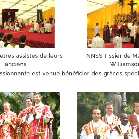
êtres assis­tés de leurs
NNSS Tissier de Ma
anciens
Williamso
sion­nante est venue béné­fi­cier des grâces spé­c