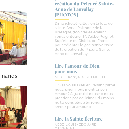
création du Prieuré Sainte-​
Anne de Lanvallay
[PHOTOS]
Dimanche 26 juillet, en la fête de
sainte Anne, Patronne de la
Bretagne, 700 fidèles étaient
venus entourer M. l'abbé Peignot,
Supérieur du District de France,
pour célébrer le 50e anniversaire
de la création du Prieuré Sainte-
Anne de Lanvallay
Lire l’amour de Dieu
pour nous
dinands
ABBÉ FRANÇOIS DELMOTTE
« Qu’a voulu Dieu en venant parmi
nous, sinon nous montrer son
Amour ? Si jusqu’ici nous ne nous
pressions pas de l’aimer, du moins
ne tardons plus à lui rendre
amour pour amour. »
Lire la Sainte Écriture
ABBÉ LOUIS-EDOUARD
MEUGNIOT