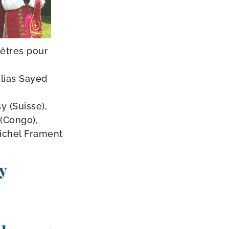
rêtres pour
Elias Sayed
y (Suisse),
(Congo),
ichel Frament
y