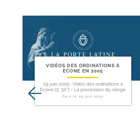
VIDÉOS DES ORDINATIONS À
ECONE EN 2005
29 juin 2005 : Vidéo des ordinations à
Ecône [5' 36''] - La procession du clergé
Paru le
29 juin 2005