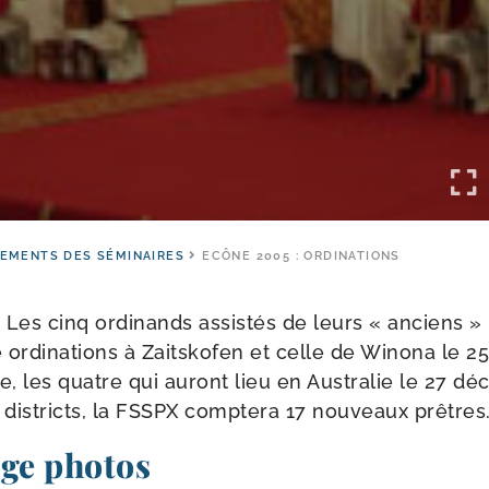
EMENTS DES SÉMINAIRES
ECÔNE 2005 : ORDINATIONS
Les cinq ordi­nands assis­tés de leurs « anciens »
ordi­na­tions à Zaitskofen et celle de Winona le 25
e, les quatre qui auront lieu en Australie le 27 dé
dis­tricts, la FSSPX comp­te­ra 17 nou­veaux prêtres
age photos