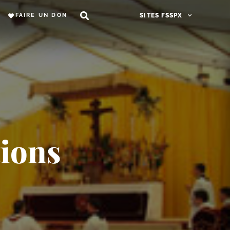
FAIRE UN DON
SITES FSSPX
tions