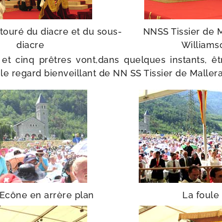
tou­ré du diacre et du sous-
NNSS Tissier de M
diacre
Williams
et cinq prêtres vont,dans quelques ins­tants, ê
le regard bien­veillant de NN SS Tissier de Mallera
d’Ecône en arrère plan
La foule