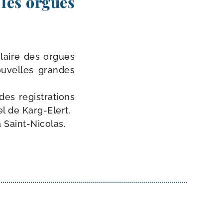
les orgues
laire des orgues
ou­velles grandes
s regis­tra­tions
el de Karg-Elert.
à Saint-Nicolas.