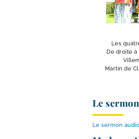
Les quatr
De droite à
Ville
Martin de C
Le sermon
Le ser­mon audio