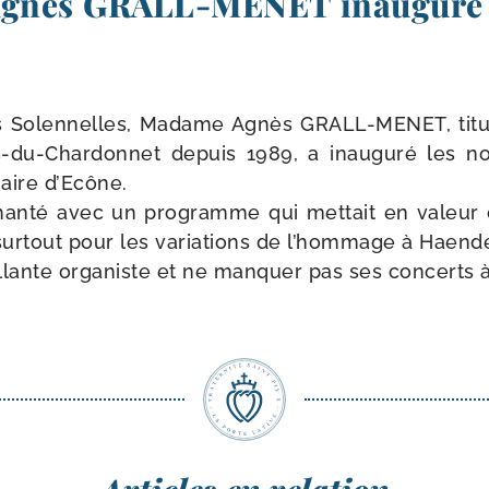
nès GRALL-​MENET inaugure 
s Solennelles, Madame Agnès GRALL-​MENET, titu­
s-​du-​Chardonnet depuis 1989, a inau­gu­ré les n
aire d’Ecône.
an­té avec un pro­gramme qui met­tait en valeur de
s sur­tout pour les varia­tions de l’hom­mage à Haend
llante orga­niste et ne man­quer pas ses concerts 