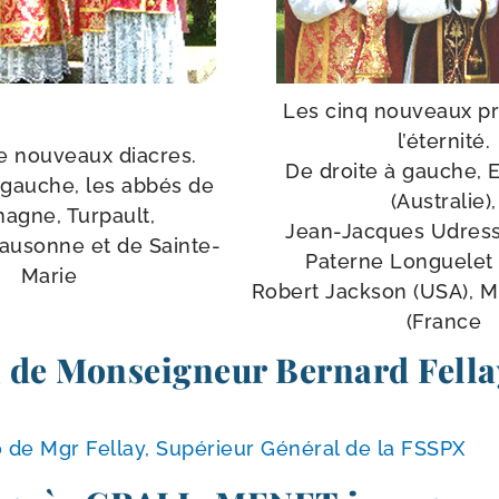
Les cinq nou­veaux p
l’éternité.
e nou­veaux diacres.
De droite à gauche, 
 gauche, les abbés de
(Australie),
magne, Turpault,
Jean-​Jacques Udress
lausonne et de Sainte-
Paterne Longuelet 
Marie
Robert Jackson (USA), M
(France
 de Monseigneur Bernard Fella
 de Mgr Fellay, Supérieur Général de la FSSPX