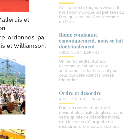
C’est un texte toujours vivant ; il
nous communique les pensées du
Dieu qui aime nos âmes comme
allerais et
un Père.
on
Rome condamne
tre ordon­nés par
canoniquement, mais se tait
is et Williamson.
doctrinalement
ABBÉ ALAIN LORANS
On ne reviendra plus aux
excommunications et aux
anathèmes tridentins, sauf pour
ceux qui défendent la messe
tridentine.
Ordre et désordre
ABBÉ PHILIPPE PAZAT
Dans un monde moderne il
devient plus facile de glisser dans
cette spirale de désordre moral,
d’où la nécessité urgente de
restaurer l’ordre autour de nous.