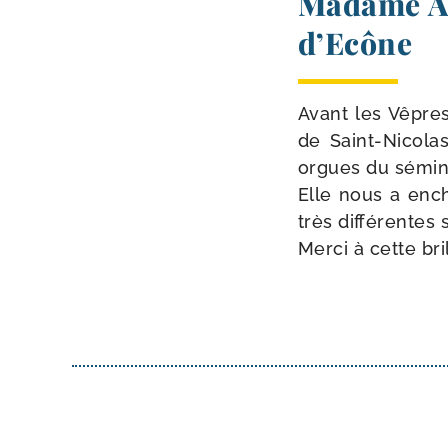
Madame Ag
d’Ecône
Avant les Vêpre
de Saint-​Nicola
orgues du sémi­n
Elle nous a ench
très dif­fé­rente
Merci à cette bri