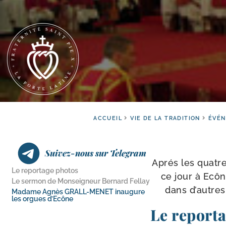
ACCUEIL
VIE DE LA TRADITION
ÉVÉN
Suivez-nous sur Telegram
Aprés les quatre 
Le reportage photos
ce jour à Ecôn
Le sermon de Monseigneur Bernard Fellay
dans d’autres 
Madame Agnès GRALL-​MENET inaugure
les orgues d’Ecône
Le report