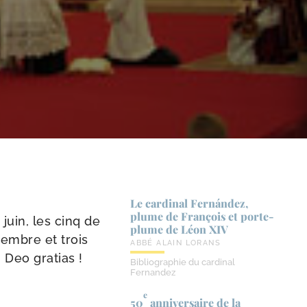
Le cardinal Fernández,
plume de François et porte-​
 juin, les cinq de
plume de Léon XIV
cembre et trois
ABBÉ ALAIN LORANS
. Deo gratias !
Bibliographie du cardinal
Fernandez
e
50
anniversaire de la