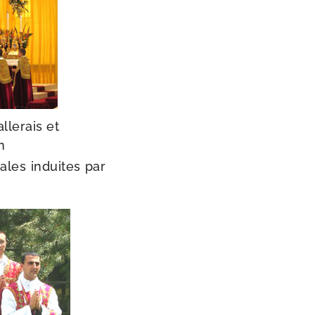
llerais et
n
iales induites par