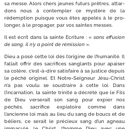
sa messe. Alors chers jeunes futurs prêtres, attar­
dons nous à contem­pler ce mys­tère de la
rédemp­tion puisque vous êtes appe­lés à le pro­
lon­ger, à le pro­pa­ger, par vos saintes messes.
Il est écrit dans la sainte Ecriture : «
sans effu­sion
de sang, il n’y a point de rémis­sion
».
Dieu a posé cette loi dès l’origine de l’humanité. Il
fal­lait offrir des sacri­fices san­glants pour apai­ser
sa colère, c’est-à-dire satis­faire à sa jus­tice depuis
le péché ori­gi­nel. Et Notre-​Seigneur Jésu-​Christ
n’a pas vou­lu se sous­traire à cette loi. Dans
l’incarnation, la sainte tri­ni­té a décré­té que le Fils
de Dieu ver­se­rait son sang pour expier nos
péchés, sacri­fice expia­toire comme dans
l’ancienne loi mais au lieu du sang de boucs et de
béliers, ce serait le pré­cieux sang d’un agneau
imma­cu­lé, le Christ, l’homme Dieu avec une