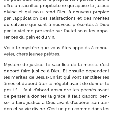
offre un sacri­fice pro­pi­tia­toire qui apaise la jus­tice
divine et qui nous rend Dieu à nou­veau pro­pice
par l’application des satis­fac­tions et des mérites
du cal­vaire qui sont à nou­veau pré­sen­tés à Dieu
par la vic­time pré­sente sur l’autel sous les appa­
rences du pain et du vin.
Voilà le mys­tère que vous êtes appe­lés à renou­
ve­ler, chers jeunes prêtres.
Mystère de jus­tice, le sacri­fice de la messe, c’est
d’abord faire jus­tice à Dieu. Et ensuite dépendent
les mérites de Jésus-​Christ qui vont sanc­ti­fier les
âmes et d’abord ôter le néga­tif avant de don­ner le
posi­tif. Il faut d’abord absoudre les péchés avant
de pen­ser à don­ner la grâce. Il faut d’abord pen­
ser à faire jus­tice à Dieu avant d’espérer son par­
don et sa vie divine. C’est un peu comme dans les