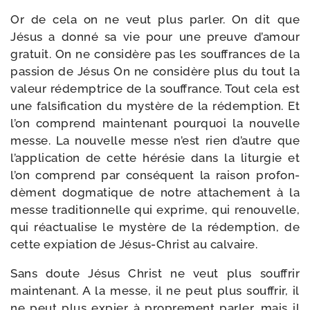
Or de cela on ne veut plus par­ler. On dit que
Jésus a don­né sa vie pour une preuve d’amour
gra­tuit. On ne consi­dère pas les souf­frances de la
pas­sion de Jésus On ne consi­dère plus du tout la
valeur rédemp­trice de la souf­france. Tout cela est
une fal­si­fi­ca­tion du mys­tère de la rédemp­tion. Et
l’on com­prend main­te­nant pour­quoi la nou­velle
messe. La nou­velle messe n’est rien d’autre que
l’application de cette héré­sie dans la litur­gie et
l’on com­prend par consé­quent la rai­son pro­fon­
dèment dog­ma­tique de notre atta­che­ment à la
messe tra­di­tion­nelle qui exprime, qui renou­velle,
qui réac­tua­lise le mys­tère de la rédemp­tion, de
cette expia­tion de Jésus-​Christ au calvaire.
Sans doute Jésus Christ ne veut plus souf­frir
main­te­nant. A la messe, il ne peut plus souf­frir, il
ne peut plus expier à pro­pre­ment par­ler, mais il