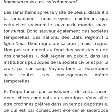
homi­num
mais aus­si
sal­va­tor mun­di
.
Les sama­ri­tains après la visite de Jésus, disaient à
la sama­ri­taine : nous croyons main­te­nant que
celui-​ci est vrai­ment le sau­veur du monde,
sal­va­
tor mun­di
. Donc sau­veur éga­le­ment des socié­tés
tem­po­relles, des nations, des Etats.
Regnavit a
ligno Deus
, Dieu règne par sa croix ; mais il règne.
Non pas seule­ment au fond des sacris­ties ou de
nos cha­pelles. Il doit régner en public, dans les
ins­ti­tu­tions publiques de la socié­té civile et par la
croix, par son sang. Voyons bien la rédemp­tion
avec toutes ses consé­quences même
temporelles.
Et l’importance, par consé­quent, de votre sacer­
doce, chers can­di­dats au sacer­doce. Vous allez
être ordon­nés prêtres dans un temps d’apostasie,
ce qui est par consé­quent exer­cer le sacer­doce