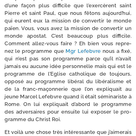
d’une façon plus dif­fi­cile que l’exer­cèrent saint
Pierre et saint Paul, que nous fêtons aujourd’hui,
qui eurent eux la mis­sion de conver­tir le monde
païen. Vous, vous avez la mis­sion de conver­tir un
monde apos­tat. C’est beau­coup plus dif­fi­cile.
Comment allez-​vous faire ? Eh bien vous repre­
nez le pro­gramme que
Mgr Lefebvre
nous a fixé,
qui n’est pas son pro­gramme parce qu’il n’avait
jamais eu aucune idée per­son­nelle mais qui est le
pro­gramme de l’Eglise catho­lique de tou­jours,
oppo­sé au pro­gramme libé­ral du libé­ra­lisme et
de la franc-​maçonnerie que l’on expli­quait au
jeune Marcel Lefebvre quand il était sémi­na­riste à
Rome. On lui expli­quait d’abord le pro­gramme
des adver­saires pour ensuite lui expo­ser le pro­
gramme du Christ Roi.
Et voi­là une chose très inté­res­sante que j’aimerais