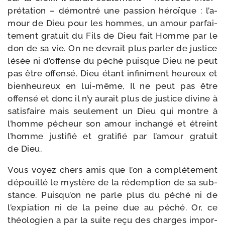
pré­ta­tion – démon­tré une pas­sion héroïque : l’a­
mour de Dieu pour les hommes, un amour par­fai­
te­ment gra­tuit du Fils de Dieu fait Homme par le
don de sa vie. On ne devrait plus par­ler de jus­tice
lésée ni d’of­fense du péché puisque Dieu ne peut
pas être offen­sé. Dieu étant infi­ni­ment heu­reux et
bien­heu­reux en lui-​même, Il ne peut pas être
offen­sé et donc il n’y aurait plus de jus­tice divine à
satis­faire mais seule­ment un Dieu qui montre à
l’homme pécheur son amour inchan­gé et étreint
l’homme jus­ti­fié et gra­ti­fié par l’a­mour gra­tuit
de Dieu.
Vous voyez chers amis que l’on a com­plè­te­ment
dépouillé le mys­tère de la rédemp­tion de sa sub­
stance. Puisqu’on ne parle plus du péché ni de
l’expiation ni de la peine due au péché. Or, ce
théo­lo­gien a par la suite reçu des charges impor­