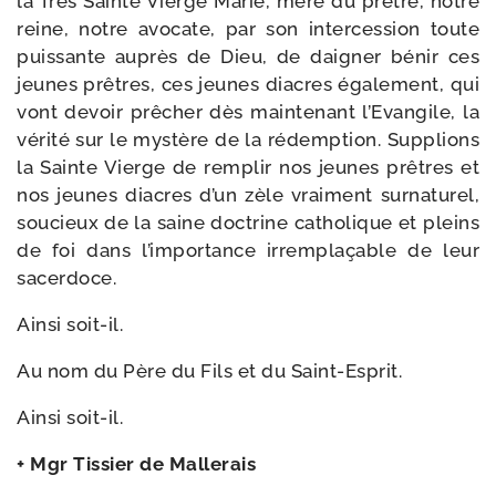
la Très Sainte Vierge Marie, mère du prêtre, notre
reine, notre avo­cate, par son inter­ces­sion toute
puis­sante auprès de Dieu, de dai­gner bénir ces
jeunes prêtres, ces jeunes diacres éga­le­ment, qui
vont devoir prê­cher dès main­te­nant l’Evangile, la
véri­té sur le mys­tère de la rédemp­tion. Supplions
la Sainte Vierge de rem­plir nos jeunes prêtres et
nos jeunes diacres d’un zèle vrai­ment sur­na­tu­rel,
sou­cieux de la saine doc­trine catho­lique et pleins
de foi dans l’importance irrem­pla­çable de leur
sacerdoce.
Ainsi soit-​il.
Au nom du Père du Fils et du Saint-Esprit.
Ainsi soit-​il.
+ Mgr Tissier de Mallerais