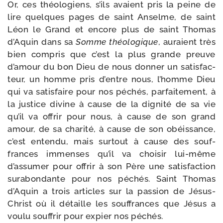
Or, ces théo­lo­giens, s’ils avaient pris la peine de
lire quelques pages de saint Anselme, de saint
Léon le Grand et encore plus de saint Thomas
d’Aquin dans sa
Somme théo­lo­gique
, auraient très
bien com­pris que c’est la plus grande preuve
d’amour du bon Dieu de nous don­ner un satis­fac­
teur, un homme pris d’entre nous, l’homme Dieu
qui va satis­faire pour nos péchés, par­fai­te­ment, à
la jus­tice divine à cause de la digni­té de sa vie
qu’il va offrir pour nous, à cause de son grand
amour, de sa cha­ri­té, à cause de son obéis­sance,
c’est enten­du, mais sur­tout à cause des souf­
frances immenses qu’il va choi­sir lui-​même
d’assumer pour offrir à son Père une satis­fac­tion
sur­abon­dante pour nos péchés. Saint Thomas
d’Aquin a trois articles sur la pas­sion de Jésus-​
Christ où il détaille les souf­frances que Jésus a
vou­lu souf­frir pour expier nos péchés.