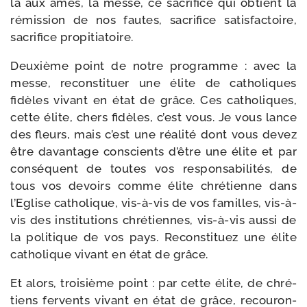
la aux âmes, la messe, ce sacri­fice qui obtient la
rémis­sion de nos fautes, sacri­fice satis­fac­toire,
sacri­fice propitiatoire.
Deuxième point de notre pro­gramme : avec la
messe, recons­ti­tuer une élite de catho­liques
fidèles vivant en état de grâce. Ces catho­liques,
cette élite, chers fidèles, c’est vous. Je vous lance
des fleurs, mais c’est une réa­li­té dont vous devez
être davan­tage conscients d’être une élite et par
consé­quent de toutes vos res­pon­sa­bi­li­tés, de
tous vos devoirs comme élite chré­tienne dans
l’Eglise catho­lique, vis-​à-​vis de vos familles, vis-​à-​
vis des ins­ti­tu­tions chré­tiennes, vis-​à-​vis aus­si de
la poli­tique de vos pays. Reconstituez une élite
catho­lique vivant en état de grâce.
Et alors, troi­sième point : par cette élite, de chré­
tiens fer­vents vivant en état de grâce, recou­ron­