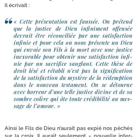
Il écrivait :
« Cette pré­sen­ta­tion est faus­sée. On pré­tend
que la jus­tice de Dieu infi­ni­ment offen­sée
devrait être récon­ci­liée par une satis­fac­tion
infi­nie et pour cela on nous pré­sente un Dieu
qui envoie son Fils à la mort avec une jus­tice
inexo­rable pour obte­nir une satis­fac­tion infi­
nie par un sacri­fice san­glant. Cette thèse de
droit lésé et réta­bli n’est pas la signi­fi­ca­tion
de la satis­fac­tion du mys­tère de la rédemp­tion
dans le nou­veau tes­ta­ment. On se détourne
avec hor­reur d’une telle jus­tice divine et de sa
sombre colère qui ôte toute cré­di­bi­li­té au mes­
sage de l’amour. »
Ainsi le Fils de Dieu n’au­rait pas expié nos péchés
sur la croix. Il aurait seule­ment – nou­velle inter­