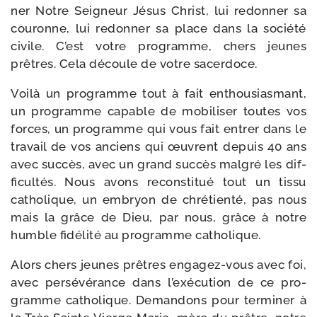
ner Notre Seigneur Jésus Christ, lui redon­ner sa
cou­ronne, lui redon­ner sa place dans la socié­té
civile. C’est votre pro­gramme, chers jeunes
prêtres. Cela découle de votre sacerdoce.
Voilà un pro­gramme tout à fait enthou­sias­mant,
un pro­gramme capable de mobi­li­ser toutes vos
forces, un pro­gramme qui vous fait entrer dans le
tra­vail de vos anciens qui œuvrent depuis 40 ans
avec suc­cès, avec un grand suc­cès mal­gré les dif­
fi­cul­tés. Nous avons recons­ti­tué tout un tis­su
catho­lique, un embryon de chré­tien­té, pas nous
mais la grâce de Dieu, par nous, grâce à notre
humble fidé­li­té au pro­gramme catholique.
Alors chers jeunes prêtres engagez-​vous avec foi,
avec per­sé­vé­rance dans l’exécution de ce pro­
gramme catho­lique. Demandons pour ter­mi­ner à