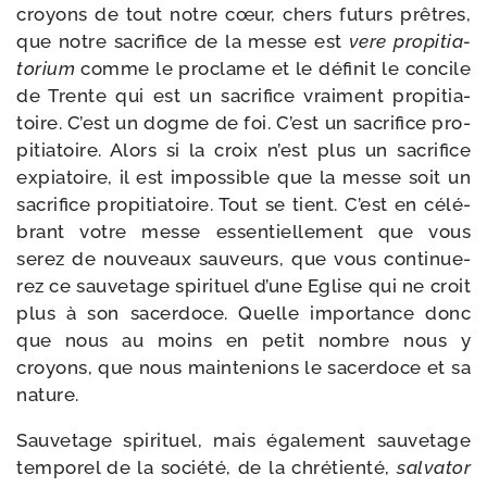
croyons de tout notre cœur, chers futurs prêtres,
que notre sacri­fice de la messe est
vere pro­pi­tia­
to­rium
comme le pro­clame et le défi­nit le concile
de Trente qui est un sacri­fice vrai­ment pro­pi­tia­
toire. C’est un dogme de foi. C’est un sacri­fice pro­
pi­tia­toire. Alors si la croix n’est plus un sacri­fice
expia­toire, il est impos­sible que la messe soit un
sacri­fice pro­pi­tia­toire. Tout se tient. C’est en célé­
brant votre messe essen­tiel­le­ment que vous
serez de nou­veaux sau­veurs, que vous conti­nue­
rez ce sau­ve­tage spi­ri­tuel d’une Eglise qui ne croit
plus à son sacer­doce. Quelle impor­tance donc
que nous au moins en petit nombre nous y
croyons, que nous main­te­nions le sacer­doce et sa
nature.
Sauvetage spi­ri­tuel, mais éga­le­ment sau­ve­tage
tem­po­rel de la socié­té, de la chré­tien­té,
sal­va­tor