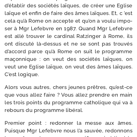
d’établir des socié­tés laïques, de créer une Eglise
laïque et enfin de faire des âmes laïques. Et, c ’est
cela qu’à Rome on accepte et qu’on a vou­lu impo­
ser à Mgr Lefebvre en 1987. Quand Mgr Lefebvre
est allé trou­ver le car­di­nal Ratzinger à Rome, ils
ont dis­cu­té là-​dessus et ne se sont pas trou­vés
d’accord parce qu’à Rome on suit le pro­gramme
maçon­nique : on veut des socié­tés laïques, on
veut une Eglise laïque, on veut des âmes laïques.
C’est logique.
Alors vous autres, chers jeunes prêtres, qu’est-ce
que vous allez faire ? Vous allez prendre en main
les trois points du pro­gramme catho­lique qui va à
rebours du pro­gramme libéral.
Premier point : redon­ner la messe aux âmes.
Puisque Mgr Lefebvre nous l’a sau­vée, redon­nons