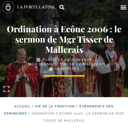
Ordination à Ecône 2006 : le
sermon de Mgr Tisser de
Mallerais
PUBLIÉ LE
29 JUIN 2006
MGR BERNARD TISSIER DE MALLERAIS
16 MINUTES
ACCUEIL
VIE DE LA TRADITION
ÉVÉNEMENTS DES
SÉMINAIRES
ORDINATION À ECÔNE 2006 : LE SERMON DE MGR
TISSER DE MALLERAIS