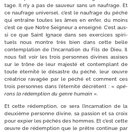
tage. Il n’y a pas de sau­veur sans un nau­frage. Et
ce nau­frage uni­ver­sel, c’est le nau­frage du péché
qui entraîne toutes les âmes en enfer, du moins
c’est ce que Notre Seigneur a ensei­gné. C’est aus­
si ce que Saint Ignace dans ses exer­cices spi­ri­
tuels nous montre très bien dans cette belle
contem­pla­tion de l’Incarnation du Fils de Dieu. Il
nous fait voir les trois per­sonnes divines assises
sur le trône de leur majes­té et contem­plant de
toute éter­ni­té le désastre du péché, leur œuvre
créa­trice rava­gée par le péché et com­ment ces
trois per­sonnes dans l’éternité décrètent : «
opé­
rons la rédemp­tion du genre humain
».
Et cette rédemp­tion, ce sera l’incarnation de la
deuxième per­sonne divine, sa pas­sion et sa croix
pour expier les péchés des hommes. Et c’est cette
œuvre de rédemp­tion que le prêtre conti­nue par