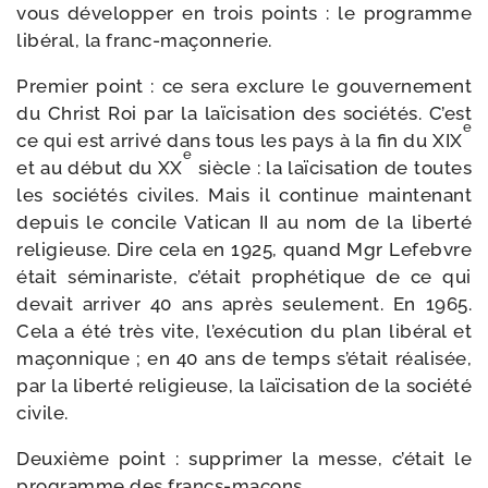
vous déve­lop­per en trois points : le pro­gramme
libé­ral, la franc-maçonnerie.
Premier point : ce sera exclure le gou­ver­ne­ment
du Christ Roi par la laï­ci­sa­tion des socié­tés. C’est
e
ce qui est arri­vé dans tous les pays à la fin du XIX
e
et au début du XX
siècle : la laï­ci­sa­tion de toutes
les socié­tés civiles. Mais il conti­nue main­te­nant
depuis le concile Vatican II au nom de la liber­té
reli­gieuse. Dire cela en 1925, quand Mgr Lefebvre
était sémi­na­riste, c’était pro­phé­tique de ce qui
devait arri­ver 40 ans après seule­ment. En 1965.
Cela a été très vite, l’exécution du plan libé­ral et
maçon­nique ; en 40 ans de temps s’était réa­li­sée,
par la liber­té reli­gieuse, la laï­ci­sa­tion de la socié­té
civile.
Deuxième point : sup­pri­mer la messe, c’était le
pro­gramme des francs-maçons.