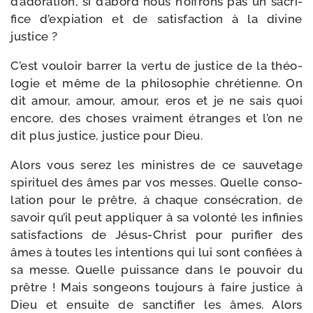
d’adoration, si d’abord nous n’offrons pas un sacri­
fice d’expiation et de satis­fac­tion à la divine
justice ?
C’est vou­loir bar­rer la ver­tu de jus­tice de la théo­
lo­gie et même de la phi­lo­so­phie chré­tienne. On
dit amour, amour, amour, eros et je ne sais quoi
encore, des choses vrai­ment étranges et l’on ne
dit plus jus­tice, jus­tice pour Dieu.
Alors vous serez les ministres de ce sau­ve­tage
spi­ri­tuel des âmes par vos messes. Quelle conso­
la­tion pour le prêtre, à chaque consé­cra­tion, de
savoir qu’il peut appli­quer à sa volon­té les infi­nies
satis­fac­tions de Jésus-​Christ pour puri­fier des
âmes à toutes les inten­tions qui lui sont confiées à
sa messe. Quelle puis­sance dans le pou­voir du
prêtre ! Mais son­geons tou­jours à faire jus­tice à
Dieu et ensuite de sanc­ti­fier les âmes. Alors