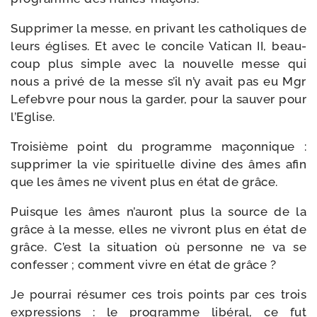
Supprimer la messe, en pri­vant les catho­liques de
leurs églises. Et avec le concile Vatican II, beau­
coup plus simple avec la nou­velle messe qui
nous a pri­vé de la messe s’il n’y avait pas eu Mgr
Lefebvre pour nous la gar­der, pour la sau­ver pour
l’Eglise.
Troisième point du pro­gramme maçon­nique :
sup­pri­mer la vie spi­ri­tuelle divine des âmes afin
que les âmes ne vivent plus en état de grâce.
Puisque les âmes n’auront plus la source de la
grâce à la messe, elles ne vivront plus en état de
grâce. C’est la situa­tion où per­sonne ne va se
confes­ser ; com­ment vivre en état de grâce ?
Je pour­rai résu­mer ces trois points par ces trois
expres­sions : le pro­gramme libé­ral, ce fut