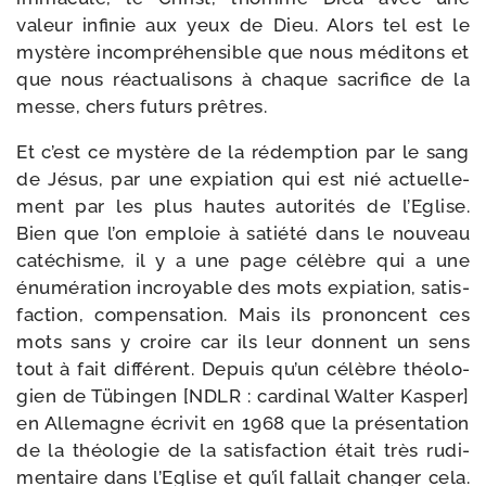
valeur infi­nie aux yeux de Dieu. Alors tel est le
mys­tère incom­pré­hen­sible que nous médi­tons et
que nous réac­tua­li­sons à chaque sacri­fice de la
messe, chers futurs prêtres.
Et c’est ce mys­tère de la rédemp­tion par le sang
de Jésus, par une expia­tion qui est nié actuel­le­
ment par les plus hautes auto­ri­tés de l’Eglise.
Bien que l’on emploie à satié­té dans le nou­veau
caté­chisme, il y a une page célèbre qui a une
énu­mé­ra­tion incroyable des mots expia­tion, satis­
fac­tion, com­pen­sa­tion. Mais ils pro­noncent ces
mots sans y croire car ils leur donnent un sens
tout à fait dif­fé­rent. Depuis qu’un célèbre théo­lo­
gien de Tübingen [NDLR : car­di­nal Walter Kasper]
en Allemagne écri­vit en 1968 que la pré­sen­ta­tion
de la théo­lo­gie de la satis­fac­tion était très rudi­
men­taire dans l’Eglise et qu’il fal­lait chan­ger cela.