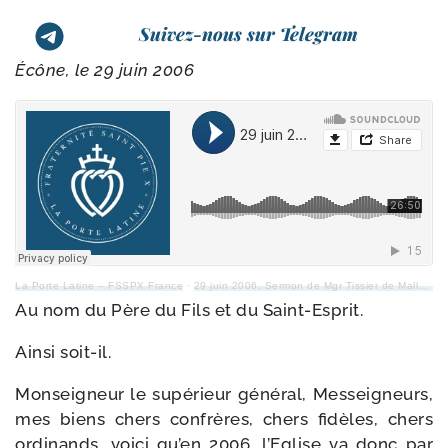
Suivez-nous sur Telegram
Écône, le 29 juin 2006
La Porte Latine – FSSPX France
·
29 juin 2006, Sermon de Mgr Tissier de Mallerais à Ecône
Au nom du Père du Fils et du Saint-Esprit.
Ainsi soit-​il.
Monseigneur le supé­rieur géné­ral, Messeigneurs,
mes biens chers confrères, chers fidèles, chers
ordi­nands, voi­ci qu’en 2006, l’Eglise va donc par