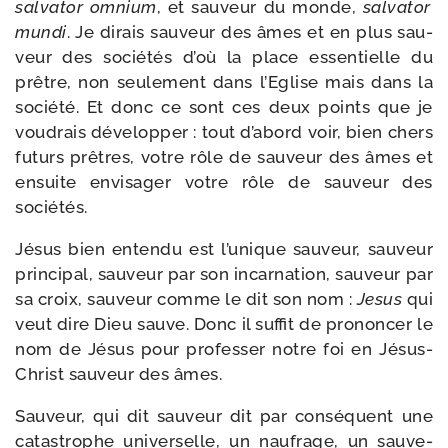
sal­va­tor omnium
, et sau­veur du monde,
sal­va­tor
mun­di
. Je dirais sau­veur des âmes et en plus sau­
veur des socié­tés d’où la place essen­tielle du
prêtre, non seule­ment dans l’Eglise mais dans la
socié­té. Et donc ce sont ces deux points que je
vou­drais déve­lop­per : tout d’a­bord voir, bien chers
futurs prêtres, votre rôle de sau­veur des âmes et
ensuite envi­sa­ger votre rôle de sau­veur des
sociétés.
Jésus bien enten­du est l’unique sau­veur, sau­veur
prin­ci­pal, sau­veur par son incar­na­tion, sau­veur par
sa croix, sau­veur comme le dit son nom :
Jesus
qui
veut dire Dieu sauve. Donc il suf­fit de pro­non­cer le
nom de Jésus pour pro­fes­ser notre foi en Jésus-​
Christ sau­veur des âmes.
Sauveur, qui dit sau­veur dit par consé­quent une
catas­trophe uni­ver­selle, un nau­frage, un sau­ve­