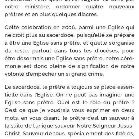
notre minis­tère, ordon­ner quatre nou­veaux
prêtres et en plus quelques diacres.
Cette célé­bra­tion en 2006, par­mi une Eglise qui
ne croit plus au sacer­doce, puisqu’elle se pré­pare
à être une Eglise sans prêtre, et qu’elle s’organise
du reste, par­tout dans tous les dio­cèses, pour
être désor­mais une Eglise sans prêtre, notre céré­
mo­nie est donc pleine de signi­fi­ca­tion de notre
volon­té d’empêcher un si grand crime.
Le sacer­doce, le prêtre a tou­jours sa place essen­
tielle dans l’Eglise. On ne peut pas ima­gi­ner une
Eglise sans prêtre. Quel est le rôle du prêtre ?
C’est ce que je vou­drais vous expri­mer en deux
mots, en vous disant, le prêtre c’est un sau­veur à
la suite de l’unique sau­veur Notre Seigneur Jésus-​
Christ. Sauveur de tous, spé­cia­le­ment des fidèles,