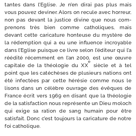
tantes dans l’Eglise. Je n’en dirai pas plus mais
vous pou­vez devi­ner. Alors on recule avec hor­reur,
non pas devant la jus­tice divine que nous com­
pre­nons très bien comme catho­liques, mais
devant cette cari­ca­ture hon­teuse du mys­tère de
la rédemp­tion qui a eu une influence incroyable
dans l’Eglise puisque ce livre selon l’éditeur qui l’a
réédi­té récem­ment en l’an 2000, est une œuvre
e
capi­tale de la théo­lo­gie du XX
siècle et à tel
point que les caté­chèses de plu­sieurs nations ont
été infec­tées par cette héré­sie comme nous le
lisons dans un célèbre ouvrage des évêques de
France écrit vers 1969 en disant que la théo­lo­gie
de la satis­fac­tion nous repré­sente un Dieu moloch
qui exige sa ration de sang humain pour être
satis­fait. Donc c’est tou­jours la cari­ca­ture de notre
foi catholique.