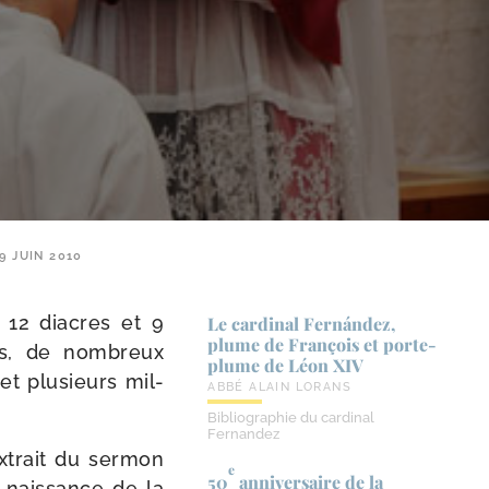
9 JUIN 2010
 12 diacres et 9
Le cardinal Fernández,
plume de François et porte-​
es, de nom­breux
plume de Léon XIV
et plu­sieurs mil­
ABBÉ ALAIN LORANS
Bibliographie du cardinal
Fernandez
xtrait du ser­mon
e
50
anniversaire de la
 nais­sance de la