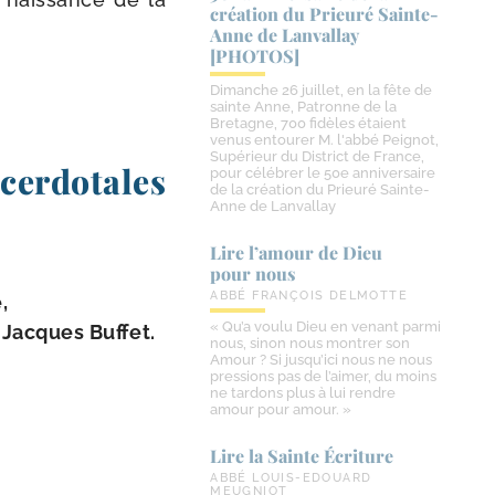
création du Prieuré Sainte-​
Anne de Lanvallay
[PHOTOS]
Dimanche 26 juillet, en la fête de
sainte Anne, Patronne de la
Bretagne, 700 fidèles étaient
venus entourer M. l'abbé Peignot,
Supérieur du District de France,
acerdotales
pour célébrer le 50e anniversaire
de la création du Prieuré Sainte-
Anne de Lanvallay
Lire l’amour de Dieu
pour nous
ABBÉ FRANÇOIS DELMOTTE
,
« Qu’a voulu Dieu en venant parmi
t Jacques Buffet.
nous, sinon nous montrer son
Amour ? Si jusqu’ici nous ne nous
pressions pas de l’aimer, du moins
ne tardons plus à lui rendre
amour pour amour. »
Lire la Sainte Écriture
ABBÉ LOUIS-EDOUARD
MEUGNIOT