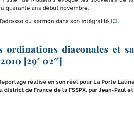
aura qua­rante ans début novembre.
’a­dresse du ser­mon dans son inté­gra­li­té
ICI.
s ordinations diaconales et s
 2010 [29′ 02″]
Reportage réa­li­sé en son réel pour La Porte Latine
l du dis­trict de France de la FSSPX, par Jean-​Paul e