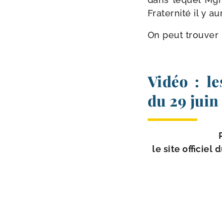
Fraternité il y 
On peut trou­ver l
Vidéo : le
du 29 juin
le site offi­cie