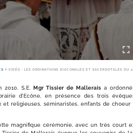
ES
VIDÉO : LES ORDINATIONS DIACONALES ET SACERDOTALES DU 2
n 2010, S.E.
Mgr Tissier de Mallerais
a ordon­né
prai­rie d’Ecône, en pré­sence des trois évêqu
ux et reli­gieuses, sémi­na­ristes, enfants de choeur 
te magni­fique céré­mo­nie, avec un très court e
Tissier de Mallerais évoque les sou­ve­nirs de la