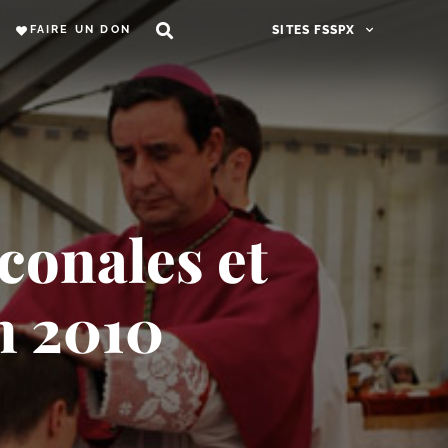
FAIRE UN DON
SITES FSSPX
aconales et
n 2010