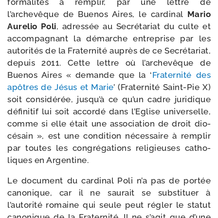
for­ma­li­tés à rem­plir, par une lettre de
l’archevêque de Buenos Aires, le car­di­nal
Mario
Aurelio Poli
, adres­sée au Secrétariat du culte et
accom­pa­gnant la démarche entre­prise par les
auto­ri­tés de la Fraternité auprès de ce Secrétariat,
depuis 2011. Cette lettre où l’archevêque de
Buenos Aires « demande que la ‘
Fraternité des
apôtres de Jésus et Marie
’ (Fraternité Saint-​Pie X)
soit consi­dé­rée, jusqu’à ce qu’un cadre juri­dique
défi­ni­tif lui soit accor­dé dans l’Eglise uni­ver­selle,
comme si elle était une asso­cia­tion de droit dio­
cé­sain », est une condi­tion néces­saire à rem­plir
par toutes les congré­ga­tions reli­gieuses catho­
liques en Argentine.
Le docu­ment du car­di­nal Poli n’a pas de por­tée
cano­nique, car il ne sau­rait se sub­sti­tuer à
l’autorité romaine qui seule peut régler le sta­tut
cano­nique de la Fraternité. Il ne s’agit que d’une