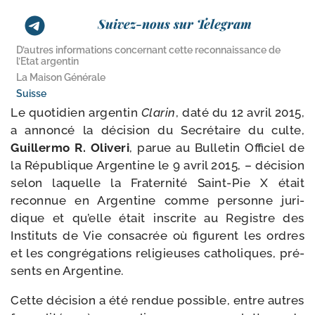
Suivez-nous sur Telegram
D’autres informations concernant cette reconnaissance de
l’Etat argentin
La Maison Générale
Suisse
Le quo­ti­dien argen­tin
Clarin
, daté du 12 avril 2015,
a annon­cé la déci­sion du Secrétaire du culte,
Guillermo R. Oliveri
, parue au Bulletin Officiel de
la République Argentine le 9 avril 2015, – déci­sion
selon laquelle la Fraternité Saint-​Pie X était
recon­nue en Argentine comme per­sonne juri­
dique et qu’elle était ins­crite au Registre des
Instituts de Vie consa­crée où figurent les ordres
et les congré­ga­tions reli­gieuses catho­liques, pré­
sents en Argentine.
Cette déci­sion a été ren­due pos­sible, entre autres