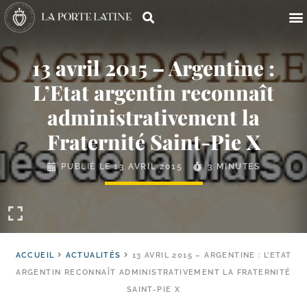
13 avril 2015 – Argentine :
L’Etat argentin reconnaît
administrativement la
Fraternité Saint-​Pie X
PUBLIÉ LE
13 AVRIL 2015
3 MINUTES
ACCUEIL
ACTUALITÉS
13 AVRIL 2015 – ARGENTINE : L’ETAT
ARGENTIN RECONNAÎT ADMINISTRATIVEMENT LA FRATERNITÉ
SAINT-PIE X