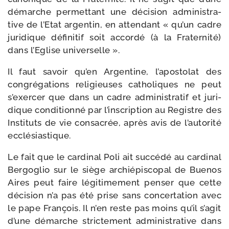
démarche per­met­tant une déci­sion admi­nis­tra­
tive de l’Etat argen­tin, en atten­dant « qu’un cadre
juri­dique défi­ni­tif soit accor­dé (à la Fraternité)
dans l’Eglise universelle ».
Il faut savoir qu’en Argentine, l’apostolat des
congré­ga­tions reli­gieuses catho­liques ne peut
s’exercer que dans un cadre admi­nis­tra­tif et juri­
dique condi­tion­né par l’inscription au Registre des
Instituts de vie consa­crée, après avis de l’autorité
ecclésiastique.
Le fait que le car­di­nal Poli ait suc­cé­dé au car­di­nal
Bergoglio sur le siège archi­épis­co­pal de Buenos
Aires peut faire légi­ti­me­ment pen­ser que cette
déci­sion n’a pas été prise sans concer­ta­tion avec
le pape François. Il n’en reste pas moins qu’il s’agit
d’une démarche stric­te­ment admi­nis­tra­tive dans